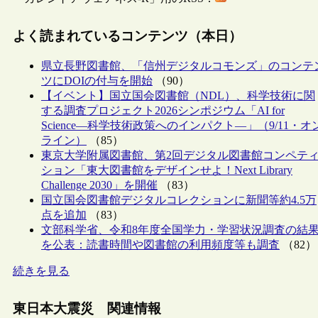
よく読まれているコンテンツ（本日）
県立長野図書館、「信州デジタルコモンズ」のコンテ
ツにDOIの付与を開始
（90）
【イベント】国立国会図書館（NDL）、科学技術に関
する調査プロジェクト2026シンポジウム「AI for
Science―科学技術政策へのインパクト―」（9/11・オ
ライン）
（85）
東京大学附属図書館、第2回デジタル図書館コンペテ
ション「東大図書館をデザインせよ！Next Library
Challenge 2030」を開催
（83）
国立国会図書館デジタルコレクションに新聞等約4.5万
点を追加
（83）
文部科学省、令和8年度全国学力・学習状況調査の結
を公表：読書時間や図書館の利用頻度等も調査
（82）
続きを見る
東日本大震災 関連情報