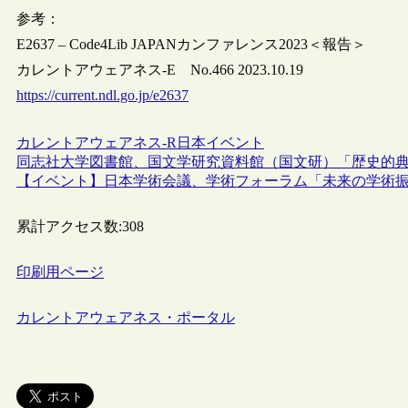
参考：
E2637 – Code4Lib JAPANカンファレンス2023＜報告＞
カレントアウェアネス-E No.466 2023.10.19
https://current.ndl.go.jp/e2637
カレントアウェアネス-R
日本
イベント
同志社大学図書館、国文学研究資料館（国文研）「歴史的典
【イベント】日本学術会議、学術フォーラム「未来の学術振興
累計アクセス数:
308
印刷用ページ
カレントアウェアネス・ポータル