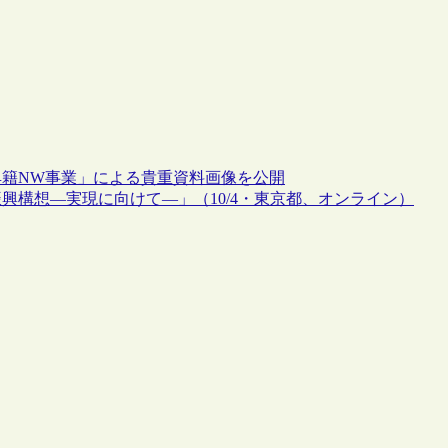
籍NW事業」による貴重資料画像を公開
構想―実現に向けて―」（10/4・東京都、オンライン）