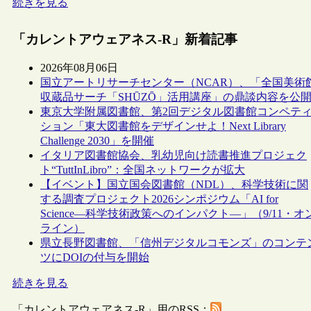
続きを見る
「カレントアウェアネス-R」新着記事
2026年08月06日
国立アートリサーチセンター（NCAR）、「全国美術
収蔵品サーチ「SHŪZŌ」活用講座」の鼎談内容を公
東京大学附属図書館、第2回デジタル図書館コンペテ
ション「東大図書館をデザインせよ！Next Library
Challenge 2030」を開催
イタリア図書館協会、乳幼児向け読書推進プロジェク
ト“TuttInLibro”：全国ネットワークが拡大
【イベント】国立国会図書館（NDL）、科学技術に関
する調査プロジェクト2026シンポジウム「AI for
Science―科学技術政策へのインパクト―」（9/11・オ
ライン）
県立長野図書館、「信州デジタルコモンズ」のコンテ
ツにDOIの付与を開始
続きを見る
「カレントアウェアネス-R」用のRSS：