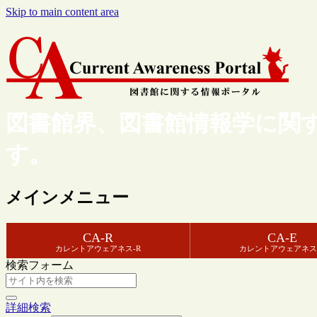
Skip to main content area
図書館界、図書館情報学に関
す。
メインメニュー
CA-R
CA-E
カレントアウェアネス-R
カレントアウェアネス
検索フォーム
詳細検索