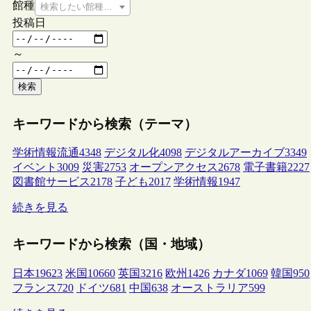
館種
検索したい館種を選択してください
投稿日
～
検索
キーワードから検索（テーマ）
学術情報流通
4348
デジタル化
4098
デジタルアーカイブ
3349
イベント
3009
災害
2753
オープンアクセス
2678
電子書籍
2227
図書館サービス
2178
子ども
2017
学術情報
1947
続きを見る
キーワードから検索（国・地域）
日本
19623
米国
10660
英国
3216
欧州
1426
カナダ
1069
韓国
950
フランス
720
ドイツ
681
中国
638
オーストラリア
599