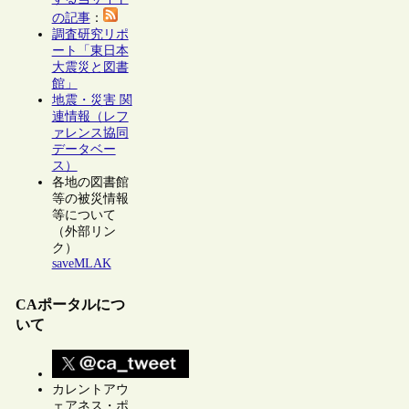
の記事
：
調査研究リポ
ート「東日本
大震災と図書
館」
地震・災害 関
連情報（レフ
ァレンス協同
データベー
ス）
各地の図書館
等の被災情報
等について
（外部リン
ク）
saveMLAK
CAポータルにつ
いて
カレントアウ
ェアネス・ポ