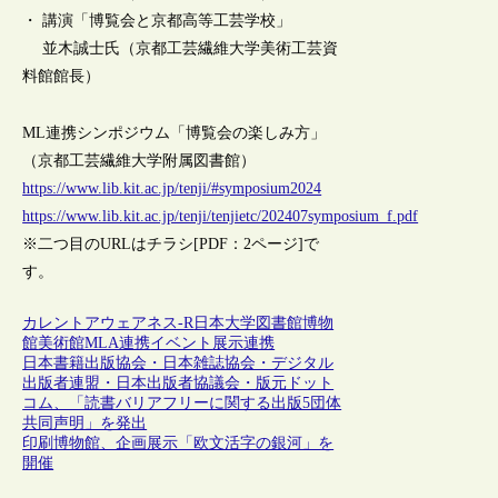
・ 講演「博覧会と京都高等工芸学校」
並木誠士氏（京都工芸繊維大学美術工芸資
料館館長）
ML連携シンポジウム「博覧会の楽しみ方」
（京都工芸繊維大学附属図書館）
https://www.lib.kit.ac.jp/tenji/#symposium2024
https://www.lib.kit.ac.jp/tenji/tenjietc/202407symposium_f.pdf
※二つ目のURLはチラシ[PDF：2ページ]で
す。
カレントアウェアネス-R
日本
大学図書館
博物
館
美術館
MLA連携
イベント
展示
連携
日本書籍出版協会・日本雑誌協会・デジタル
出版者連盟・日本出版者協議会・版元ドット
コム、「読書バリアフリーに関する出版5団体
共同声明」を発出
印刷博物館、企画展示「欧文活字の銀河」を
開催