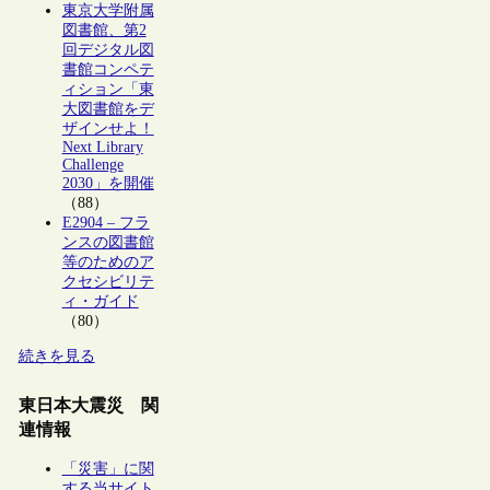
東京大学附属
図書館、第2
回デジタル図
書館コンペテ
ィション「東
大図書館をデ
ザインせよ！
Next Library
Challenge
2030」を開催
（88）
E2904 – フラ
ンスの図書館
等のためのア
クセシビリテ
ィ・ガイド
（80）
続きを見る
東日本大震災 関
連情報
「災害」に関
する当サイト