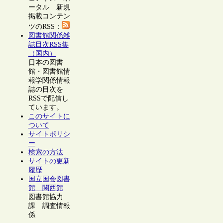
ータル 新規
掲載コンテン
ツのRSS：
図書館関係雑
誌目次RSS集
（国内）
日本の図書
館・図書館情
報学関係情報
誌の目次を
RSSで配信し
ています。
このサイトに
ついて
サイトポリシ
ー
検索の方法
サイトの更新
履歴
国立国会図書
館 関西館
図書館協力
課 調査情報
係