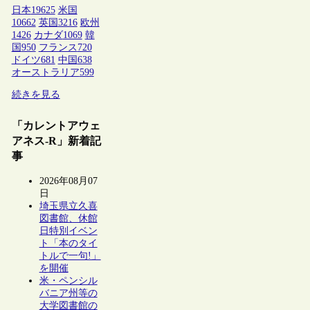
日本
19625
米国
10662
英国
3216
欧州
1426
カナダ
1069
韓
国
950
フランス
720
ドイツ
681
中国
638
オーストラリア
599
続きを見る
「カレントアウェ
アネス-R」新着記
事
2026年08月07
日
埼玉県立久喜
図書館、休館
日特別イベン
ト「本のタイ
トルで一句!」
を開催
米・ペンシル
バニア州等の
大学図書館の