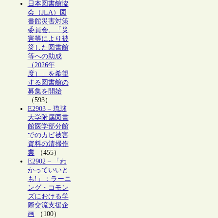
日本図書館協
会（JLA）図
書館災害対策
委員会、「災
害等により被
災した図書館
等への助成
（2026年
度）」を希望
する図書館の
募集を開始
（593）
E2903 – 琉球
大学附属図書
館医学部分館
でのカビ被害
資料の清掃作
業
（455）
E2902 – 「わ
かっていいと
も!」：ラーニ
ング・コモン
ズにおける学
際交流支援企
画
（100）