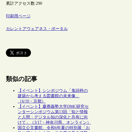
累計アクセス数:
290
印刷用ページ
カレントアウェアネス・ポータル
類似の記事
【イベント】シンポジウム「鬼頭梓の
建築から考える図書館の未来像」
（6/10・京都）
【イベント】慶應義塾大学DMC研究セ
ンターシンポジウム第13回「知と情報
と人間：デジタル知の深化と共有に向
けて」（3/17・神奈川県、オンライン）
国立公文書館、令和6年夏の特別展「お