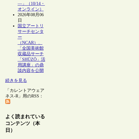
―」（10/14・
オンライン）
2026年08月06
日
国立アートリ
サーチセンタ
ー
（NCAR）、
「全国美術館
収蔵品サーチ
「SHŪZŌ」活
用講座」の鼎
談内容を公開
続きを見る
「カレントアウェア
ネス-R」用のRSS：
よく読まれている
コンテンツ（本
日）