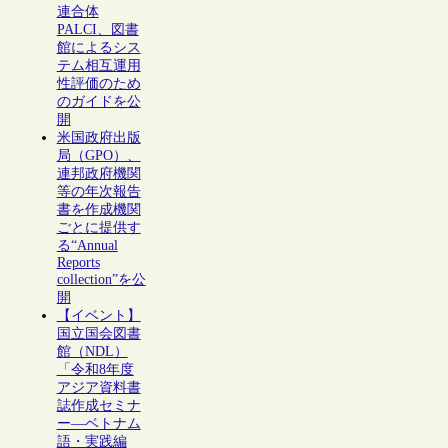
連合体
PALCI、図書
館によるシス
テム相互運用
性評価のため
のガイドを公
開
米国政府出版
局（GPO）、
連邦政府機関
等の年次報告
書を作成機関
ごとに提供す
る“Annual
Reports
collection”を公
開
【イベント】
国立国会図書
館（NDL）
「令和8年度
アジア資料書
誌作成セミナ
ー―ベトナム
語・実践編