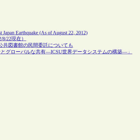
ast Japan Earthquake (As of August 22, 2012)
8/22現在）
公共図書館の民間委託についても
全とグローバルな共有―ICSU世界データシステムの構築―」