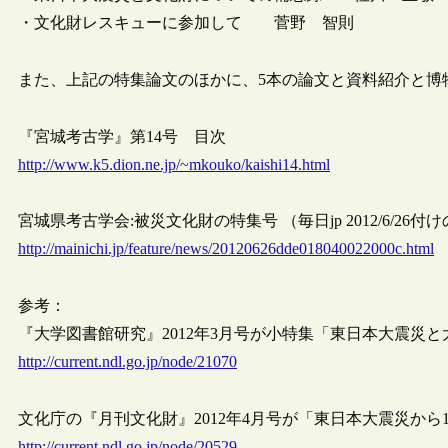
・文化財レスキューに参加して 菅野 智則
また、上記の特集論文のほかに、5本の論文と資料紹介と博
『宮城考古学』第14号 目次
http://www.k5.dion.ne.jp/~mkouko/kaishi14.html
宮城県考古学会:被災文化財の特集号 （毎日jp 2012/6/26付
http://mainichi.jp/feature/news/20120626dde018040022000c.html
参考：
『大学図書館研究』2012年3月号が小特集「東日本大震災
http://current.ndl.go.jp/node/21070
文化庁の『月刊文化財』2012年4月号が「東日本大震災から
http://current.ndl.go.jp/node/20529