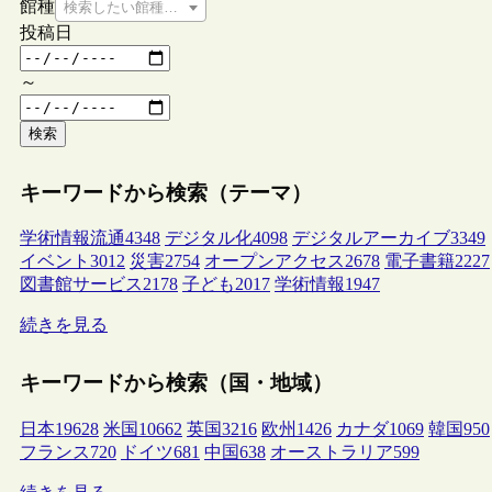
館種
検索したい館種を選択してください
投稿日
～
検索
キーワードから検索（テーマ）
学術情報流通
4348
デジタル化
4098
デジタルアーカイブ
3349
イベント
3012
災害
2754
オープンアクセス
2678
電子書籍
2227
図書館サービス
2178
子ども
2017
学術情報
1947
続きを見る
キーワードから検索（国・地域）
日本
19628
米国
10662
英国
3216
欧州
1426
カナダ
1069
韓国
950
フランス
720
ドイツ
681
中国
638
オーストラリア
599