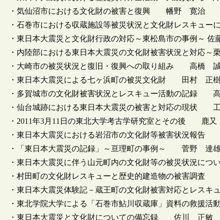
・気仙沼市における文化財の被害と復興 幡野 寛治
・石巻市における収蔵施設等被災状況と文化財レスキュー
・東日本大震災と文化財行政の対応～東松島市の事例～ 佐
・内陸部における東日本大震災の文化財被害状況と対応～
・大崎市の被災状況と復旧・復興への取り組み 高橋 
・東日本大震災による七ヶ浜町の被災文化財 田村 正
・多賀城市の文化財被害状況とレスキュー活動の記録 高
・仙台城跡における東日本大震災の被害と対応の現状 工
・2011年3月11日の東北大学考古学研究室とその後 鹿又
・東日本大震災における岩沼市の文化財等被害状況報告 
・「東日本大震災の記録」～亘理町の事例～ 菅野 達
・東日本大震災に伴う山元町内の文化財等の被災状況につ
・村田町の文化財レスキューと歴史的建造物の被害調査 
・東日本大震災体験記－蔵王町の文化財被害対応とレスキ
・東北学院大学による「石巻市鮎川収蔵庫」資料の救援活
・東日本大震災と文化財についての備忘録 佐川 正敏