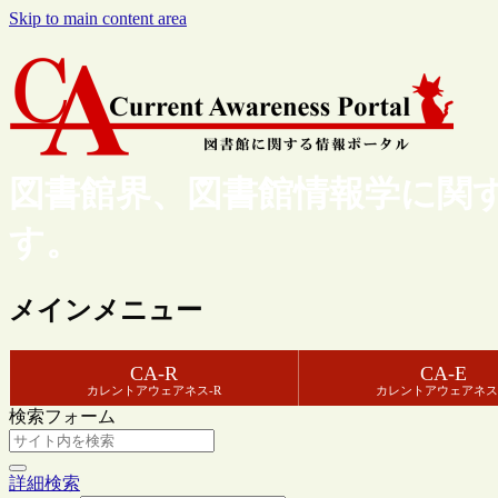
Skip to main content area
図書館界、図書館情報学に関
す。
メインメニュー
CA-R
CA-E
カレントアウェアネス-R
カレントアウェアネス
検索フォーム
詳細検索