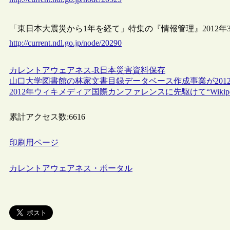
「東日本大震災から1年を経て」特集の『情報管理』2012年
http://current.ndl.go.jp/node/20290
カレントアウェアネス-R
日本
災害
資料保存
山口大学図書館の林家文書目録データベース作成事業が201
2012年ウィキメディア国際カンファレンスに先駆けて“Wikipedia
累計アクセス数:
6616
印刷用ページ
カレントアウェアネス・ポータル