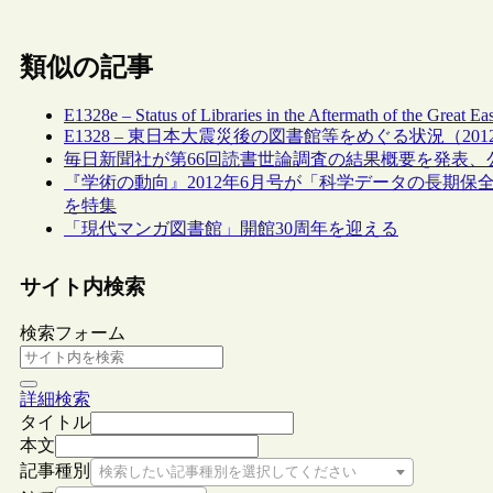
類似の記事
E1328e – Status of Libraries in the Aftermath of the Great E
E1328 – 東日本大震災後の図書館等をめぐる状況（2012/
毎日新聞社が第66回読書世論調査の結果概要を発表、
『学術の動向』2012年6月号が「科学データの長期保
を特集
「現代マンガ図書館」開館30周年を迎える
サイト内検索
検索フォーム
詳細検索
タイトル
本文
記事種別
検索したい記事種別を選択してください