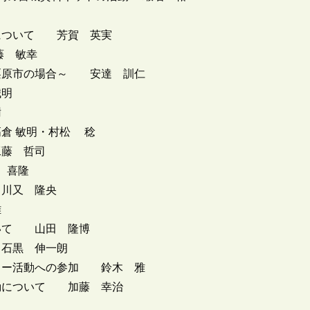
について 芳賀 英実
藤 敏幸
栗原市の場合～ 安達 訓仁
誠明
樹
倉 敏明・村松 稔
藤 哲司
 喜隆
川又 隆央
雄
いて 山田 隆博
石黒 伸一朗
ュー活動への参加 鈴木 雅
動について 加藤 幸治