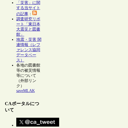
「災害」に関
する当サイト
の記事
：
調査研究リポ
ート「東日本
大震災と図書
館」
地震・災害 関
連情報（レフ
ァレンス協同
データベー
ス）
各地の図書館
等の被災情報
等について
（外部リン
ク）
saveMLAK
CAポータルにつ
いて