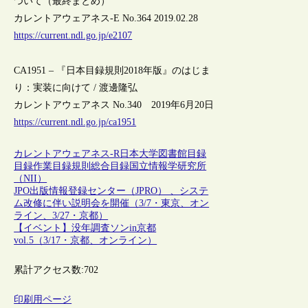
ついて（最終まとめ）
カレントアウェアネス-E No.364 2019.02.28
https://current.ndl.go.jp/e2107
CA1951 – 『日本目録規則2018年版』のはじま
り：実装に向けて / 渡邊隆弘
カレントアウェアネス No.340 2019年6月20日
https://current.ndl.go.jp/ca1951
カレントアウェアネス-R
日本
大学図書館
目録
目録作業
目録規則
総合目録
国立情報学研究所
（NII）
JPO出版情報登録センター（JPRO） 、システ
ム改修に伴い説明会を開催（3/7・東京、オン
ライン、3/27・京都）
【イベント】没年調査ソンin京都
vol.5（3/17・京都、オンライン）
累計アクセス数:
702
印刷用ページ