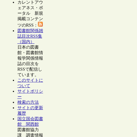
カレントアウ
ェアネス・ポ
ータル 新規
掲載コンテン
ツのRSS：
図書館関係雑
誌目次RSS集
（国内）
日本の図書
館・図書館情
報学関係情報
誌の目次を
RSSで配信し
ています。
このサイトに
ついて
サイトポリシ
ー
検索の方法
サイトの更新
履歴
国立国会図書
館 関西館
図書館協力
課 調査情報