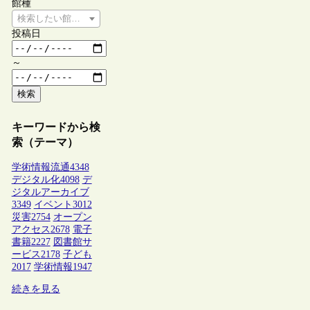
館種
検索したい館種を選択してください
投稿日
～
検索
キーワードから検
索（テーマ）
学術情報流通
4348
デジタル化
4098
デ
ジタルアーカイブ
3349
イベント
3012
災害
2754
オープン
アクセス
2678
電子
書籍
2227
図書館サ
ービス
2178
子ども
2017
学術情報
1947
続きを見る