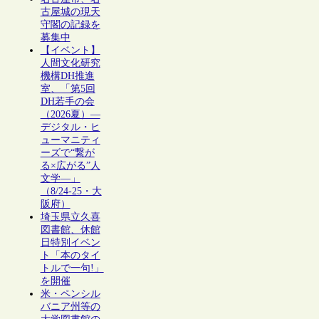
古屋城の現天
守閣の記録を
募集中
【イベント】
人間文化研究
機構DH推進
室、「第5回
DH若手の会
（2026夏）―
デジタル・ヒ
ューマニティ
ーズで“繋が
る×広がる”人
文学―」
（8/24-25・大
阪府）
埼玉県立久喜
図書館、休館
日特別イベン
ト「本のタイ
トルで一句!」
を開催
米・ペンシル
バニア州等の