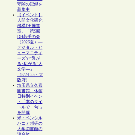
守閣の記録を
募集中
【イベント】
人間文化研究
機構DH推進
室、「第5回
DH若手の会
（2026夏）―
デジタル・ヒ
ューマニティ
ーズで“繋が
る×広がる”人
文学―」
（8/24-25・大
阪府）
埼玉県立久喜
図書館、休館
日特別イベン
ト「本のタイ
トルで一句!」
を開催
米・ペンシル
バニア州等の
大学図書館の
連合体