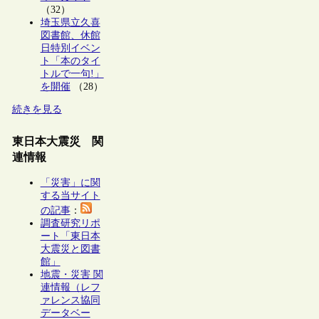
（32）
埼玉県立久喜
図書館、休館
日特別イベン
ト「本のタイ
トルで一句!」
を開催
（28）
続きを見る
東日本大震災 関
連情報
「災害」に関
する当サイト
の記事
：
調査研究リポ
ート「東日本
大震災と図書
館」
地震・災害 関
連情報（レフ
ァレンス協同
データベー