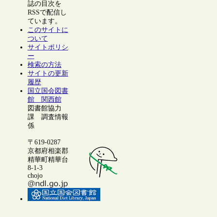
誌の目次を
RSSで配信し
ています。
このサイトに
ついて
サイトポリシ
ー
検索の方法
サイトの更新
履歴
国立国会図書
館 関西館
図書館協力
課 調査情報
係
〒619-0287
京都府相楽郡
精華町精華台
8-1-3
chojo