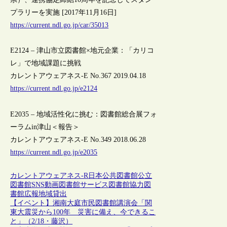
プラリーを実施 [2017年11月16日]
https://current.ndl.go.jp/car/35013
E2124 – 津山市立図書館×地元企業：「カリコ
レ」で地域課題に挑戦
カレントアウェアネス-E No.367 2019.04.18
https://current.ndl.go.jp/e2124
E2035 – 地域活性化に挑む：図書館総合展フォ
ーラムin津山＜報告＞
カレントアウェアネス-E No.349 2018.06.28
https://current.ndl.go.jp/e2035
カレントアウェアネス-R
日本
公共図書館
公立
図書館
SNS
動画
図書館サービス
図書館協力
図
書館広報
地域
貸出
【イベント】湘南大庭市民図書館講演会「関
東大震災から100年 災害に備え、今できるこ
と」（2/18・藤沢）