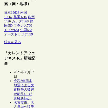
索（国・地域）
日本
19628
米国
10662
英国
3216
欧州
1426
カナダ
1069
韓
国
950
フランス
720
ドイツ
681
中国
638
オーストラリア
599
続きを見る
「カレントアウェ
アネス-R」新着記
事
2026年08月07
日
令和8年熊本
地震による文
化財等の被害
が83件に（8
月6日時点）
名古屋市、名
古屋城の現天