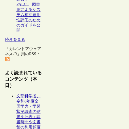
PALCI、図書
館によるシス
テム相互運用
性評価のため
のガイドを公
開
続きを見る
「カレントアウェア
ネス-R」用のRSS：
よく読まれている
コンテンツ（本
日）
文部科学省、
令和8年度全
国学力・学習
状況調査の結
果を公表：読
書時間や図書
館の利用頻度