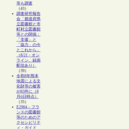
等も調査
（43）
調査研究報告
会「都道府県
立図書館と市
町村立図書館
等との関係：
「支援」と
「協力」の今
とこれから」
（8/21・オン
ライン、録画
配信あり）
（39）
令和8年熊本
地震による文
化財等の被害
が83件に（8
月6日時点）
（35）
E2904 – フラ
ンスの図書館
等のためのア
クセシビリテ
ィ・ガイド