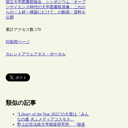
国立大学図書館協会、シンポジウム「オープ
ンサイエンス時代の大学図書館員像：これか
らの＜人材＞構築にむけて」の動画・資料を
公開
累計アクセス数:
170
印刷用ページ
カレントアウェアネス・ポータル
類似の記事
“Library of the Year 2022”の大賞は「みん
なの森 ぎふメディアコスモス」
野上記念法政大学能楽研究所、「能楽