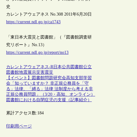
史
カレントアウェアネス No.308 2011年6月20日
https://current.ndl.go.jp/ca1743
「東日本大震災と図書館」（『図書館調査研
究リポート』No.13）
https://current.ndl.go.jp/report/no13
カレントアウェアネス-R
日本
公共図書館
公立
図書館
地震
展示
災害
震災
【イベント】図書館問題研究会高知支部学習
会「知っていますか？ 非正規公務員を「守
る」法律、「縛る」法律 法制度から考える非
正規公務員問題」（3/20・高知、オンライン）
図書館における自閉症児の支援（記事紹介）
累計アクセス数:
184
印刷用ページ