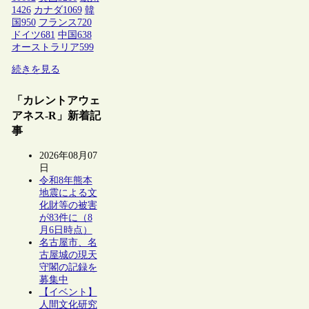
1426
カナダ
1069
韓
国
950
フランス
720
ドイツ
681
中国
638
オーストラリア
599
続きを見る
「カレントアウェ
アネス-R」新着記
事
2026年08月07
日
令和8年熊本
地震による文
化財等の被害
が83件に（8
月6日時点）
名古屋市、名
古屋城の現天
守閣の記録を
募集中
【イベント】
人間文化研究