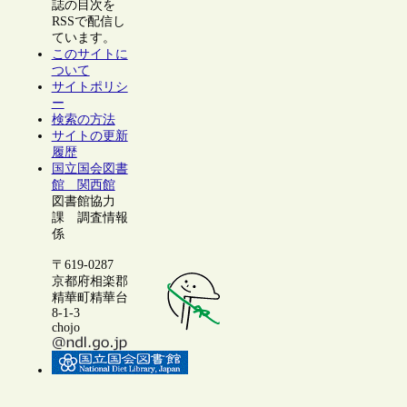
誌の目次を
RSSで配信し
ています。
このサイトに
ついて
サイトポリシ
ー
検索の方法
サイトの更新
履歴
国立国会図書
館 関西館
図書館協力
課 調査情報
係
〒619-0287
京都府相楽郡
精華町精華台
8-1-3
chojo