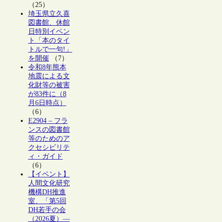
（25）
埼玉県立久喜
図書館、休館
日特別イベン
ト「本のタイ
トルで一句!」
を開催
（7）
令和8年熊本
地震による文
化財等の被害
が83件に（8
月6日時点）
（6）
E2904 – フラ
ンスの図書館
等のためのア
クセシビリテ
ィ・ガイド
（6）
【イベント】
人間文化研究
機構DH推進
室、「第5回
DH若手の会
（2026夏）―