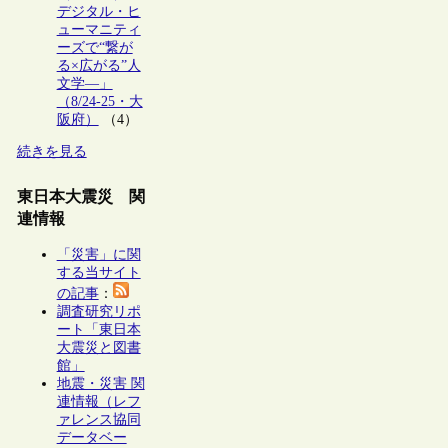
デジタル・ヒ
ューマニティ
ーズで“繋が
る×広がる”人
文学―」
（8/24-25・大
阪府）
（4）
続きを見る
東日本大震災 関
連情報
「災害」に関
する当サイト
の記事
：
調査研究リポ
ート「東日本
大震災と図書
館」
地震・災害 関
連情報（レフ
ァレンス協同
データベー