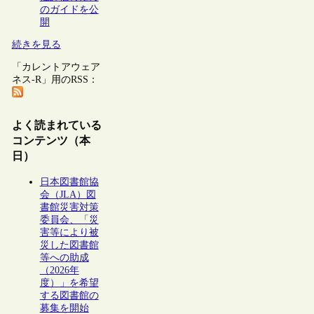
のガイドを公
開
続きを見る
「カレントアウェア
ネス-R」用のRSS：
よく読まれている
コンテンツ（本
日）
日本図書館協
会（JLA）図
書館災害対策
委員会、「災
害等により被
災した図書館
等への助成
（2026年
度）」を希望
する図書館の
募集を開始