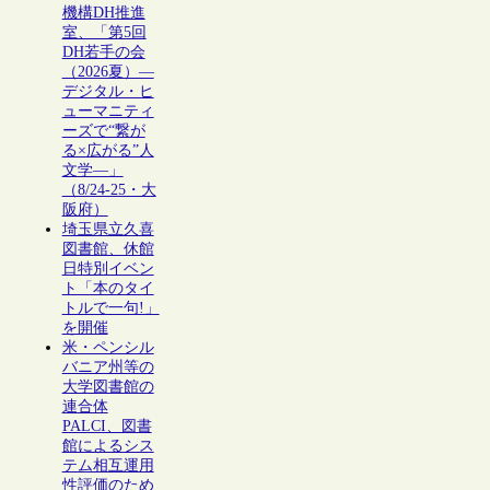
機構DH推進
室、「第5回
DH若手の会
（2026夏）―
デジタル・ヒ
ューマニティ
ーズで“繋が
る×広がる”人
文学―」
（8/24-25・大
阪府）
埼玉県立久喜
図書館、休館
日特別イベン
ト「本のタイ
トルで一句!」
を開催
米・ペンシル
バニア州等の
大学図書館の
連合体
PALCI、図書
館によるシス
テム相互運用
性評価のため