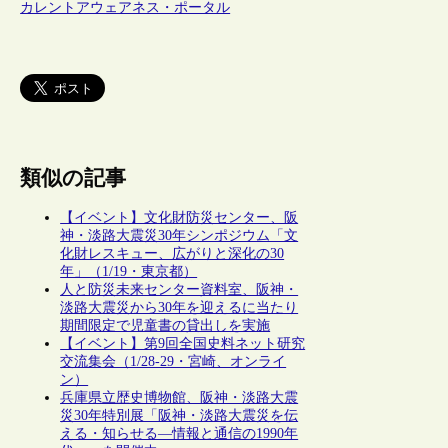
カレントアウェアネス・ポータル
類似の記事
【イベント】文化財防災センター、阪
神・淡路大震災30年シンポジウム「文
化財レスキュー、広がりと深化の30
年」（1/19・東京都）
人と防災未来センター資料室、阪神・
淡路大震災から30年を迎えるに当たり
期間限定で児童書の貸出しを実施
【イベント】第9回全国史料ネット研究
交流集会（1/28-29・宮崎、オンライ
ン）
兵庫県立歴史博物館、阪神・淡路大震
災30年特別展「阪神・淡路大震災を伝
える・知らせる―情報と通信の1990年