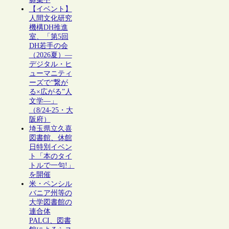
【イベント】
人間文化研究
機構DH推進
室、「第5回
DH若手の会
（2026夏）―
デジタル・ヒ
ューマニティ
ーズで“繋が
る×広がる”人
文学―」
（8/24-25・大
阪府）
埼玉県立久喜
図書館、休館
日特別イベン
ト「本のタイ
トルで一句!」
を開催
米・ペンシル
バニア州等の
大学図書館の
連合体
PALCI、図書