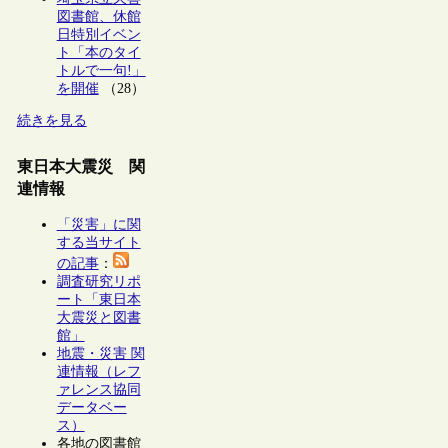
図書館、休館
日特別イベン
ト「本のタイ
トルで一句!」
を開催
（28）
続きを見る
東日本大震災 関
連情報
「災害」に関
する当サイト
の記事
：
調査研究リポ
ート「東日本
大震災と図書
館」
地震・災害 関
連情報（レフ
ァレンス協同
データベー
ス）
各地の図書館