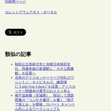
印刷用ページ
カレントアウェアネス・ポータル
類似の記事
秋田公立美術大学とJR東日本秋田支
社、羽越本線の新屋駅に「小さな図書
館」を設置へ
北米のアイスホッケーリーグNHLのワ
シントン・キャピタルズ、練習場
に“Little Free Library”を設置：アイスホ
ッケー関連本や選手のおススメ本も
鳴子温泉郷（宮城県）、宿泊して課題
図書の「つぶやき書評」を書く「鳴子
で湯よみ」を開催：ロバート キャンベ
ル氏によるワークショップも