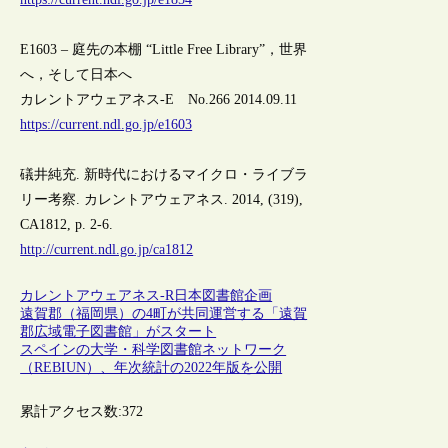
E1603 – 庭先の本棚 “Little Free Library”，世界
へ，そして日本へ
カレントアウェアネス-E No.266 2014.09.11
https://current.ndl.go.jp/e1603
礒井純充. 新時代におけるマイクロ・ライブラ
リー考察. カレントアウェアネス. 2014, (319),
CA1812, p. 2-6.
http://current.ndl.go.jp/ca1812
カレントアウェアネス-R
日本
図書館
企画
遠賀郡（福岡県）の4町が共同運営する「遠賀
郡広域電子図書館」がスタート
スペインの大学・科学図書館ネットワーク
（REBIUN）、年次統計の2022年版を公開
累計アクセス数:
372