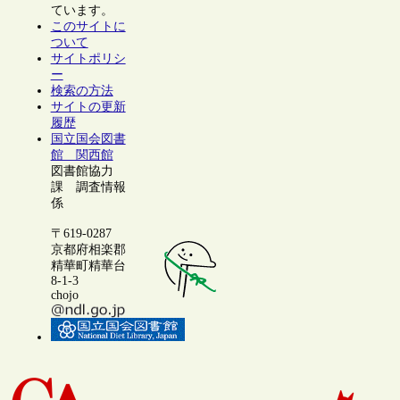
ています。
このサイトに
ついて
サイトポリシ
ー
検索の方法
サイトの更新
履歴
国立国会図書
館 関西館
図書館協力
課 調査情報
係
〒619-0287
京都府相楽郡
精華町精華台
8-1-3
chojo