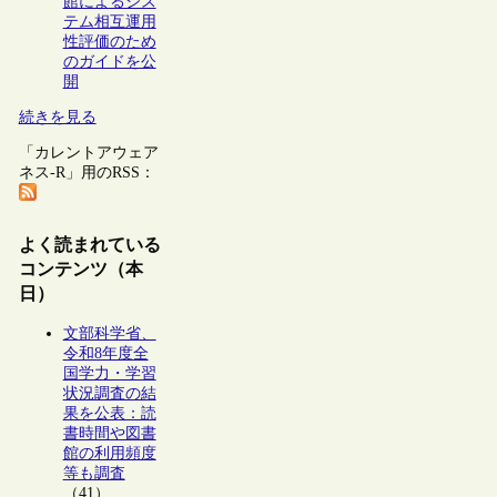
館によるシス
テム相互運用
性評価のため
のガイドを公
開
続きを見る
「カレントアウェア
ネス-R」用のRSS：
よく読まれている
コンテンツ（本
日）
文部科学省、
令和8年度全
国学力・学習
状況調査の結
果を公表：読
書時間や図書
館の利用頻度
等も調査
（41）