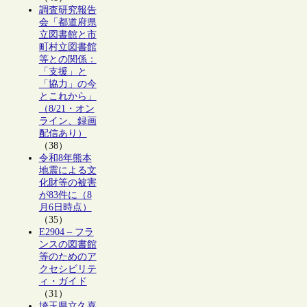
調査研究報告
会「都道府県
立図書館と市
町村立図書館
等との関係：
「支援」と
「協力」の今
とこれから」
（8/21・オン
ライン、録画
配信あり）
（38）
令和8年熊本
地震による文
化財等の被害
が83件に（8
月6日時点）
（35）
E2904 – フラ
ンスの図書館
等のためのア
クセシビリテ
ィ・ガイド
（31）
埼玉県立久喜