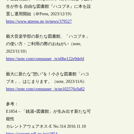
生が作る 自由な図書館『ハコブネ』に本を設
置し運用開始（＠Press, 2023/12/19）
https://www.atpress.ne.jp/news/379527
藝大音楽学部の新たな図書館、「ハコブネ」
の使い方・ご利用の際のおねがい（note,
2023/11/10）
https://note.com/compasser_/n/n0be122e9defd
藝大に新たな”憩い”を！小さな図書館「ハコ
ブネ」、はじまります。（note, 2023/11/6）
https://note.com/compasser_/n/ne102576c0a82
参考：
E1854 – 「銭湯×図書館」が生み出す新たな可
能性
カレントアウェアネス-E No.314 2016.11.10
https://current.ndl.go.jp/e1854