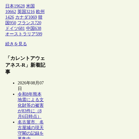
日本
19628
米国
10662
英国
3216
欧州
1426
カナダ
1069
韓
国
950
フランス
720
ドイツ
681
中国
638
オーストラリア
599
続きを見る
「カレントアウェ
アネス-R」新着記
事
2026年08月07
日
令和8年熊本
地震による文
化財等の被害
が83件に（8
月6日時点）
名古屋市、名
古屋城の現天
守閣の記録を
募集中