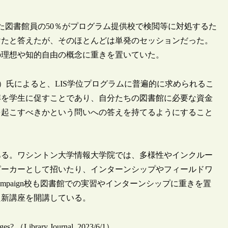
した図書館員の50％がプログラム提供校で検閲等に対処するた
けたと答えたが、そのほとんどは単発のセッションだった。
の理想や知的自由の概念に重きを置いていた。
nski）氏によると、LIS学位プログラムに普遍的に求められるこ
解を学生に促すことであり、自分たちの図書館に必要な資金
を起こすべきかという問いへの答えを持てるようにすること
ある。ワシントン大学情報大学院では、多様性やインクルー
ピーカーとして招いたり、インターンシップやフィールドワ
ampaign校も図書館での実習やインターンシップに重きを置
た新講座を開講している。
nges? （Library Journal, 2023/6/1）