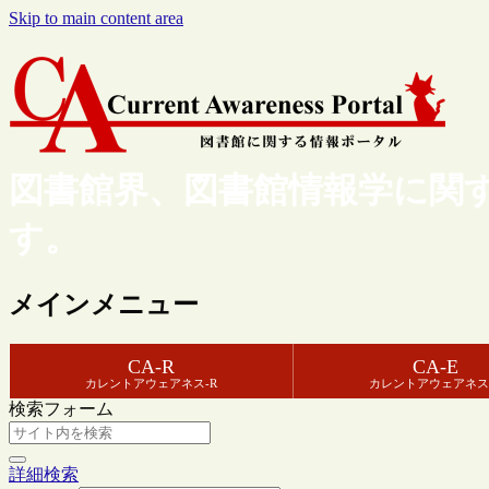
Skip to main content area
図書館界、図書館情報学に関
す。
メインメニュー
CA-R
CA-E
カレントアウェアネス-R
カレントアウェアネス
検索フォーム
詳細検索