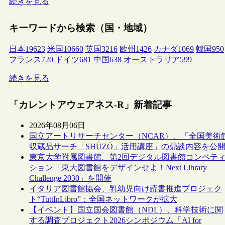
続きを見る
キーワードから検索（国・地域）
日本
19623
米国
10660
英国
3216
欧州
1426
カナダ
1069
韓国
950
フランス
720
ドイツ
681
中国
638
オーストラリア
599
続きを見る
「カレントアウェアネス-R」新着記事
2026年08月06日
国立アートリサーチセンター（NCAR）、「全国美術
収蔵品サーチ「SHŪZŌ」活用講座」の鼎談内容を公
東京大学附属図書館、第2回デジタル図書館コンペテ
ション「東大図書館をデザインせよ！Next Library
Challenge 2030」を開催
イタリア図書館協会、乳幼児向け読書推進プロジェク
ト“TuttInLibro”：全国ネットワークが拡大
【イベント】国立国会図書館（NDL）、科学技術に関
する調査プロジェクト2026シンポジウム「AI for