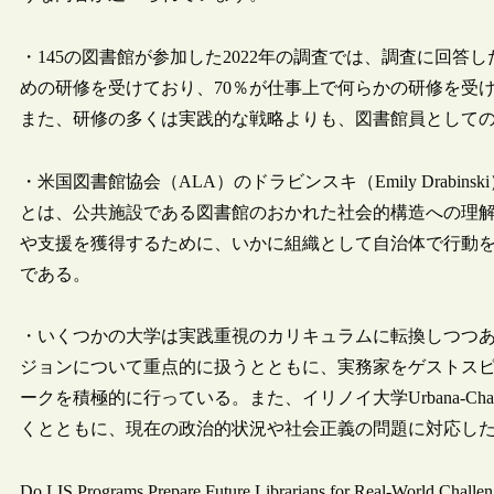
・145の図書館が参加した2022年の調査では、調査に回答
めの研修を受けており、70％が仕事上で何らかの研修を受
また、研修の多くは実践的な戦略よりも、図書館員として
・米国図書館協会（ALA）のドラビンスキ（Emily Drabi
とは、公共施設である図書館のおかれた社会的構造への理
や支援を獲得するために、いかに組織として自治体で行動
である。
・いくつかの大学は実践重視のカリキュラムに転換しつつ
ジョンについて重点的に扱うとともに、実務家をゲストス
ークを積極的に行っている。また、イリノイ大学Urbana-Ch
くとともに、現在の政治的状況や社会正義の問題に対応し
Do LIS Programs Prepare Future Librarians for Real-World Challe