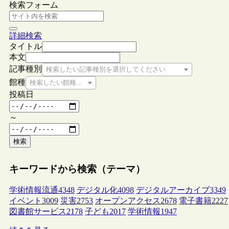
検索フォーム
詳細検索
タイトル
本文
記事種別
検索したい記事種別を選択してください
館種
検索したい館種を選択してください
投稿日
～
検索
キーワードから検索（テーマ）
学術情報流通
4348
デジタル化
4098
デジタルアーカイブ
3349
イベント
3009
災害
2753
オープンアクセス
2678
電子書籍
2227
図書館サービス
2178
子ども
2017
学術情報
1947