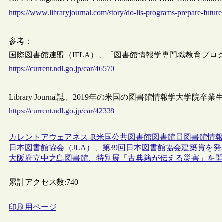
https://www.libraryjournal.com/story/do-lis-programs-prepare-future-
参考：
国際図書館連盟（IFLA）、「図書館情報学専門職教育プログラム
https://current.ndl.go.jp/car/46570
Library Journal誌、2019年の米国の図書館情報学大学院
https://current.ndl.go.jp/car/42338
カレントアウェアネス-R
米国
公共図書館
図書館員
図書館情
日本図書館協会（JLA）、第39回日本図書館協会建築賞を
大阪府立中之島図書館、特別展「古典籍が伝える災害」を
累計アクセス数:
740
印刷用ページ