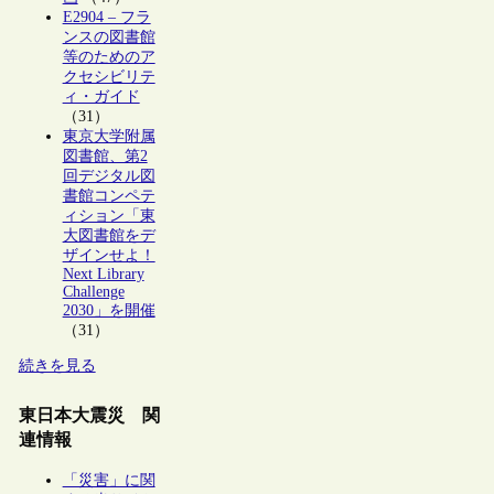
E2904 – フラ
ンスの図書館
等のためのア
クセシビリテ
ィ・ガイド
（31）
東京大学附属
図書館、第2
回デジタル図
書館コンペテ
ィション「東
大図書館をデ
ザインせよ！
Next Library
Challenge
2030」を開催
（31）
続きを見る
東日本大震災 関
連情報
「災害」に関