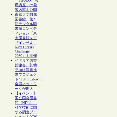
「SHŪZŌ」活
用講座」の鼎
談内容を公開
東京大学附属
図書館、第2
回デジタル図
書館コンペテ
ィション「東
大図書館をデ
ザインせよ！
Next Library
Challenge
2030」を開催
イタリア図書
館協会、乳幼
児向け読書推
進プロジェク
ト“TuttInLibro”：
全国ネットワ
ークが拡大
【イベント】
国立国会図書
館（NDL）、
科学技術に関
する調査プロ
ジェクト2026