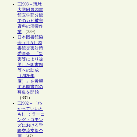
E2903 – 琉球
大学附属図書
館医学部分館
でのカビ被害
資料の清掃作
業
（339）
日本図書館協
会（JLA）図
書館災害対策
委員会、「災
害等により被
災した図書館
等への助成
（2026年
度）」を希望
する図書館の
募集を開始
（331）
E2902 – 「わ
かっていいと
も!」：ラーニ
ング・コモン
ズにおける学
際交流支援企
画
（47）