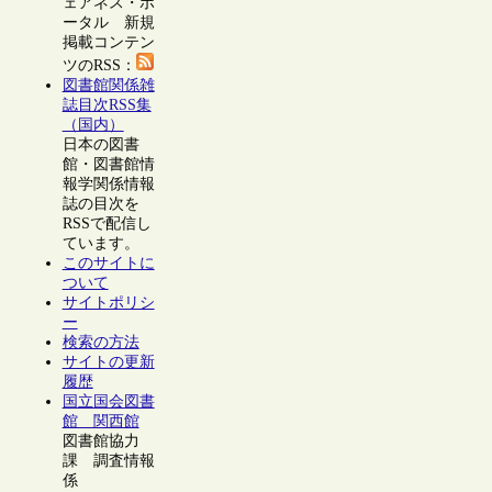
ェアネス・ポ
ータル 新規
掲載コンテン
ツのRSS：
図書館関係雑
誌目次RSS集
（国内）
日本の図書
館・図書館情
報学関係情報
誌の目次を
RSSで配信し
ています。
このサイトに
ついて
サイトポリシ
ー
検索の方法
サイトの更新
履歴
国立国会図書
館 関西館
図書館協力
課 調査情報
係