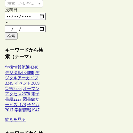
検索したい館種を選択してください
投稿日
～
検索
キーワードから検
索（テーマ）
学術情報流通
4348
デジタル化
4098
デ
ジタルアーカイブ
3349
イベント
3009
災害
2753
オープン
アクセス
2678
電子
書籍
2227
図書館サ
ービス
2178
子ども
2017
学術情報
1947
続きを見る