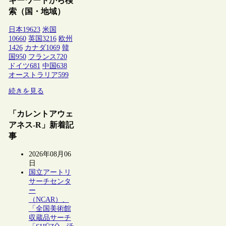
キーワードから検
索（国・地域）
日本
19623
米国
10660
英国
3216
欧州
1426
カナダ
1069
韓
国
950
フランス
720
ドイツ
681
中国
638
オーストラリア
599
続きを見る
「カレントアウェ
アネス-R」新着記
事
2026年08月06
日
国立アートリ
サーチセンタ
ー
（NCAR）、
「全国美術館
収蔵品サーチ