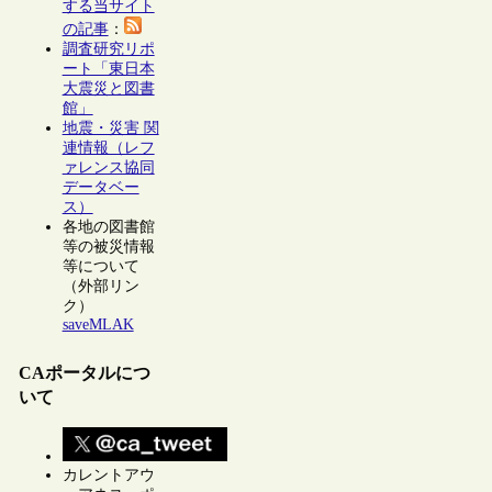
する当サイト
の記事
：
調査研究リポ
ート「東日本
大震災と図書
館」
地震・災害 関
連情報（レフ
ァレンス協同
データベー
ス）
各地の図書館
等の被災情報
等について
（外部リン
ク）
saveMLAK
CAポータルにつ
いて
カレントアウ