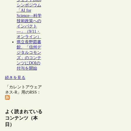
シンポジウム
「AI for
Science―科学
技術政策への
インパクト
―」（9/11・
オンライン）
県立長野図書
館、「信州デ
ジタルコモン
ズ」のコンテ
ンツにDOIの
付与を開始
続きを見る
「カレントアウェア
ネス-R」用のRSS：
よく読まれている
コンテンツ（本
日）