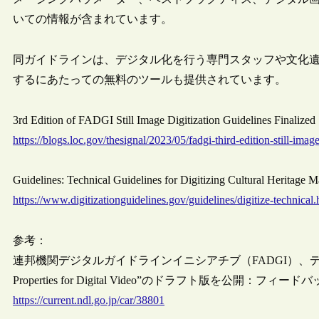
いての情報が含まれています。
同ガイドラインは、デジタル化を行う専門スタッフや文化
するにあたっての無料のツールも提供されています。
3rd Edition of FADGI Still Image Digitization Guidelines Finali
https://blogs.loc.gov/thesignal/2023/05/fadgi-third-edition-still-ima
Guidelines: Technical Guidelines for Digitizing Cultural Heritage Ma
https://www.digitizationguidelines.gov/guidelines/digitize-technical.
参考：
連邦機関デジタルガイドラインイニシアチブ（FADGI）、デジタ
Properties for Digital Video”のドラフト版を公開：フィー
https://current.ndl.go.jp/car/38801