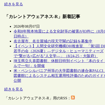
続きを見る
「カレントアウェアネス-R」新着記事
2026年08月07日
令和8年熊本地震による文化財等の被害が83件に（8月
日時点）
名古屋市、名古屋城の現天守閣の記録を募集中
【イベント】人間文化研究機構DH推進室、「第5回 D
若手の会（2026夏）―デジタル・ヒューマニティーズ
で“繋がる×広がる”人文学―」（8/24-25・大阪府）
埼玉県立久喜図書館、休館日特別イベント「本のタイ
ルで一句!」を開催
米・ペンシルバニア州等の大学図書館の連合体PALCI
図書館によるシステム相互運用性評価のためのガイド
公開
続きを見る
「カレントアウェアネス-R」用のRSS：