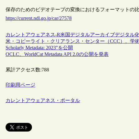
保存のためのビデオテープの変換におけるフォーマットの比較（記
https://current.ndl.go.jp/car/27578
カレントアウェアネス-R
米国
デジタルアーカイブ
デジタル
米・コピーライト・クリアランス・センター（CCC）、学術メタデ
Scholarly Metadata: 2023″を公開
OCLC、WorldCat Metadata API 2.0の公開を発表
累計アクセス数:
788
印刷用ページ
カレントアウェアネス・ポータル