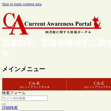
Skip to main content area
図書館界、図書館情報学に関
す。
メインメニュー
CA-R
CA-E
カレントアウェアネス-R
カレントアウェアネス
検索フォーム
詳細検索