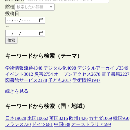
館種
検索したい館種を選択してください
投稿日
～
検索
キーワードから検索（テーマ）
学術情報流通
4348
デジタル化
4098
デジタルアーカイブ
3349
イベント
3012
災害
2754
オープンアクセス
2678
電子書籍
2227
図書館サービス
2178
子ども
2017
学術情報
1947
続きを見る
キーワードから検索（国・地域）
日本
19628
米国
10662
英国
3216
欧州
1426
カナダ
1069
韓国
950
フランス
720
ドイツ
681
中国
638
オーストラリア
599