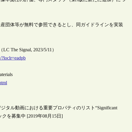
遺産団体等が無料で参照できるとし、同ガイドラインを実装
zed（LC The Signal, 2023/5/11）
ge/?loclr=eadpb
terials
html
ル動画における重要プロパティのリスト“Significant
ドバックを募集中 [2019年08月15日]