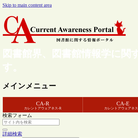
Skip to main content area
図書館界、図書館情報学に関
す。
メインメニュー
CA-R
CA-E
カレントアウェアネス-R
カレントアウェアネス
検索フォーム
詳細検索