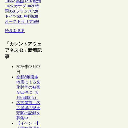
10662
英国
3216
欧州
1426
カナダ
1069
韓
国
950
フランス
720
ドイツ
681
中国
638
オーストラリア
599
続きを見る
「カレントアウェ
アネス-R」新着記
事
2026年08月07
日
令和8年熊本
地震による文
化財等の被害
が83件に（8
月6日時点）
名古屋市、名
古屋城の現天
守閣の記録を
募集中
【イベント】