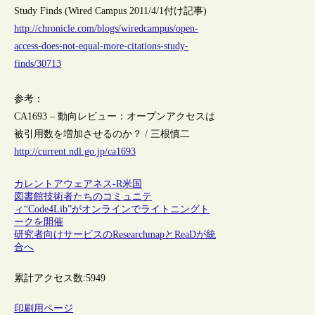
Study Finds (Wired Campus 2011/4/1付け記事)
http://chronicle.com/blogs/wiredcampus/open-
access-does-not-equal-more-citations-study-
finds/30713
参考：
CA1693 – 動向レビュー：オープンアクセスは
被引用数を増加させるのか？ / 三根慎二
http://current.ndl.go.jp/ca1693
カレントアウェアネス-R
米国
図書館技術者たちのコミュニテ
ィ“Code4Lib”がオンラインでライトニングト
ークを開催
研究者向けサービスのResearchmapとReaDが統
合へ
累計アクセス数:
5949
印刷用ページ