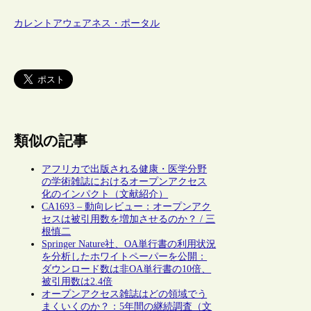
カレントアウェアネス・ポータル
類似の記事
アフリカで出版される健康・医学分野
の学術雑誌におけるオープンアクセス
化のインパクト（文献紹介）
CA1693 – 動向レビュー：オープンアク
セスは被引用数を増加させるのか？ / 三
根慎二
Springer Nature社、OA単行書の利用状況
を分析したホワイトペーパーを公開：
ダウンロード数は非OA単行書の10倍、
被引用数は2.4倍
オープンアクセス雑誌はどの領域でう
まくいくのか？：5年間の継続調査（文