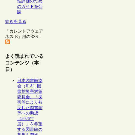
性評価のため
のガイドを公
開
続きを見る
「カレントアウェア
ネス-R」用のRSS：
よく読まれている
コンテンツ（本
日）
日本図書館協
会（JLA）図
書館災害対策
委員会、「災
害等により被
災した図書館
等への助成
（2026年
度）」を希望
する図書館の
募集を開始