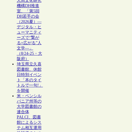
人間文化研究
機構DH推進
室、「第5回
DH若手の会
（2026夏）―
デジタル・ヒ
ューマニティ
ーズで“繋が
る×広がる”人
文学―」
（8/24-25・大
阪府）
埼玉県立久喜
図書館、休館
日特別イベン
ト「本のタイ
トルで一句!」
を開催
米・ペンシル
バニア州等の
大学図書館の
連合体
PALCI、図書
館によるシス
テム相互運用