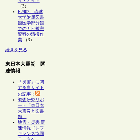
ィ・ガイド
（3）
E2903 – 琉球
大学附属図書
館医学部分館
でのカビ被害
資料の清掃作
業
（3）
続きを見る
東日本大震災 関
連情報
「災害」に関
する当サイト
の記事
：
調査研究リポ
ート「東日本
大震災と図書
館」
地震・災害 関
連情報（レフ
ァレンス協同
データベー