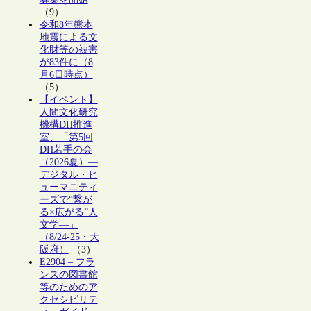
（9）
令和8年熊本
地震による文
化財等の被害
が83件に（8
月6日時点）
（5）
【イベント】
人間文化研究
機構DH推進
室、「第5回
DH若手の会
（2026夏）―
デジタル・ヒ
ューマニティ
ーズで“繋が
る×広がる”人
文学―」
（8/24-25・大
阪府）
（3）
E2904 – フラ
ンスの図書館
等のためのア
クセシビリテ