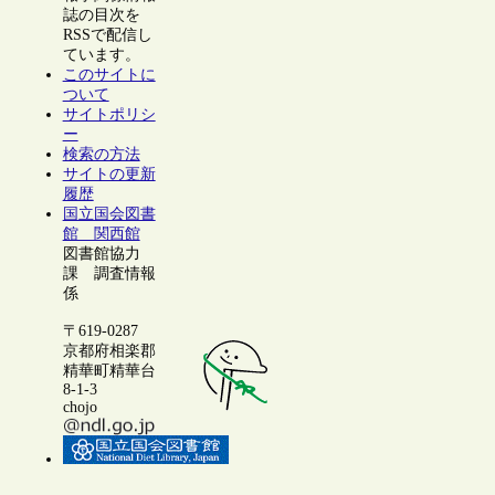
誌の目次を
RSSで配信し
ています。
このサイトに
ついて
サイトポリシ
ー
検索の方法
サイトの更新
履歴
国立国会図書
館 関西館
図書館協力
課 調査情報
係
〒619-0287
京都府相楽郡
精華町精華台
8-1-3
chojo