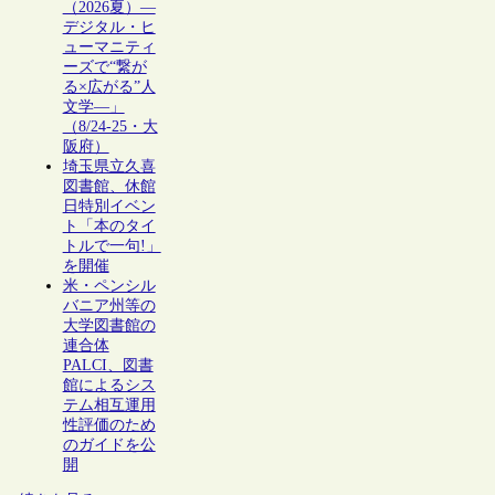
（2026夏）―
デジタル・ヒ
ューマニティ
ーズで“繋が
る×広がる”人
文学―」
（8/24-25・大
阪府）
埼玉県立久喜
図書館、休館
日特別イベン
ト「本のタイ
トルで一句!」
を開催
米・ペンシル
バニア州等の
大学図書館の
連合体
PALCI、図書
館によるシス
テム相互運用
性評価のため
のガイドを公
開