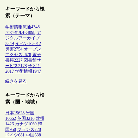
キーワードから検
索（テーマ）
学術情報流通
4348
デジタル化
4098
デ
ジタルアーカイブ
3349
イベント
3012
災害
2754
オープン
アクセス
2678
電子
書籍
2227
図書館サ
ービス
2178
子ども
2017
学術情報
1947
続きを見る
キーワードから検
索（国・地域）
日本
19628
米国
10662
英国
3216
欧州
1426
カナダ
1069
韓
国
950
フランス
720
ドイツ
681
中国
638