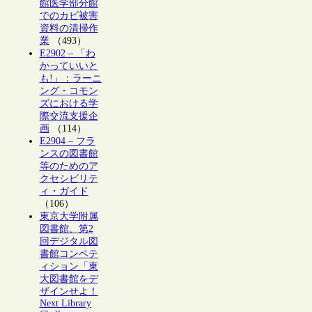
館医学部分館
でのカビ被害
資料の清掃作
業
（493）
E2902 – 「わ
かっていいと
も!」：ラーニ
ング・コモン
ズにおける学
際交流支援企
画
（114）
E2904 – フラ
ンスの図書館
等のためのア
クセシビリテ
ィ・ガイド
（106）
東京大学附属
図書館、第2
回デジタル図
書館コンペテ
ィション「東
大図書館をデ
ザインせよ！
Next Library