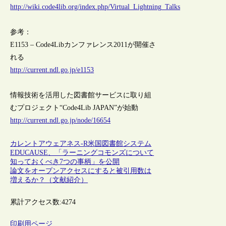
http://wiki.code4lib.org/index.php/Virtual_Lightning_Talks
参考：
E1153 – Code4Libカンファレンス2011が開催さ
れる
http://current.ndl.go.jp/e1153
情報技術を活用した図書館サービスに取り組
むプロジェクト“Code4Lib JAPAN”が始動
http://current.ndl.go.jp/node/16654
カレントアウェアネス-R
米国
図書館システム
EDUCAUSE、「ラーニングコモンズについて
知っておくべき7つの事柄」を公開
論文をオープンアクセスにすると被引用数は
増えるか？（文献紹介）
累計アクセス数:
4274
印刷用ページ