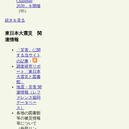
Challenge
2030」を開催
（95）
続きを見る
東日本大震災 関
連情報
「災害」に関
する当サイト
の記事
：
調査研究リポ
ート「東日本
大震災と図書
館」
地震・災害 関
連情報（レフ
ァレンス協同
データベー
ス）
各地の図書館
等の被災情報
等について
（外部リン