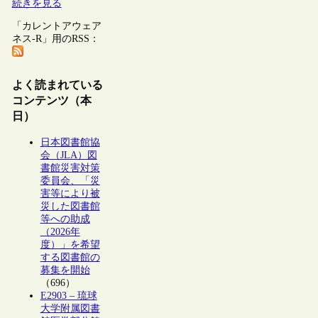
続きを見る
「カレントアウェア
ネス-R」用のRSS：
よく読まれている
コンテンツ（本
日）
日本図書館協
会（JLA）図
書館災害対策
委員会、「災
害等により被
災した図書館
等への助成
（2026年
度）」を希望
する図書館の
募集を開始
（696）
E2903 – 琉球
大学附属図書