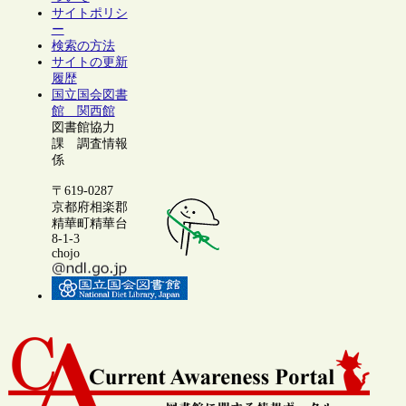
サイトポリシ
ー
検索の方法
サイトの更新
履歴
国立国会図書
館 関西館
図書館協力
課 調査情報
係
〒619-0287
京都府相楽郡
精華町精華台
8-1-3
chojo