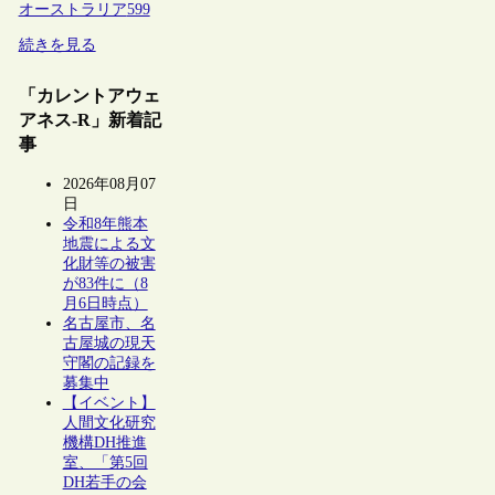
オーストラリア
599
続きを見る
「カレントアウェ
アネス-R」新着記
事
2026年08月07
日
令和8年熊本
地震による文
化財等の被害
が83件に（8
月6日時点）
名古屋市、名
古屋城の現天
守閣の記録を
募集中
【イベント】
人間文化研究
機構DH推進
室、「第5回
DH若手の会