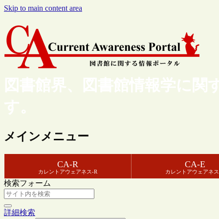
Skip to main content area
図書館界、図書館情報学に関
す。
メインメニュー
CA-R
CA-E
カレントアウェアネス-R
カレントアウェアネス
検索フォーム
詳細検索