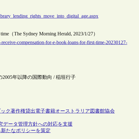
8）
ibrary_lending_rights_move_into_digital_age.aspx
first time（The Sydney Morning Herald, 2023/1/27）
o-receive-compensation-for-e-book-loans-for-first-time-20230127-
2005年以降の国際動向 / 稲垣行子
ブック
著作権
貸出
電子書籍
オーストラリア図書館協会
研究データ管理方針への対応を支援
する新たなポリシーを策定