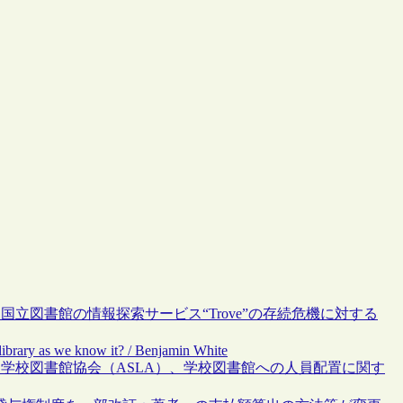
国立図書館の情報探索サービス“Trove”の存続危機に対する
ibrary as we know it? / Benjamin White
ア学校図書館協会（ASLA）、学校図書館への人員配置に関す