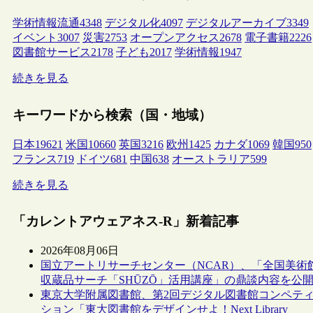
学術情報流通
4348
デジタル化
4097
デジタルアーカイブ
3349
イベント
3007
災害
2753
オープンアクセス
2678
電子書籍
2226
図書館サービス
2178
子ども
2017
学術情報
1947
続きを見る
キーワードから検索（国・地域）
日本
19621
米国
10660
英国
3216
欧州
1425
カナダ
1069
韓国
950
フランス
719
ドイツ
681
中国
638
オーストラリア
599
続きを見る
「カレントアウェアネス-R」新着記事
2026年08月06日
国立アートリサーチセンター（NCAR）、「全国美術
収蔵品サーチ「SHŪZŌ」活用講座」の鼎談内容を公
東京大学附属図書館、第2回デジタル図書館コンペテ
ション「東大図書館をデザインせよ！Next Library