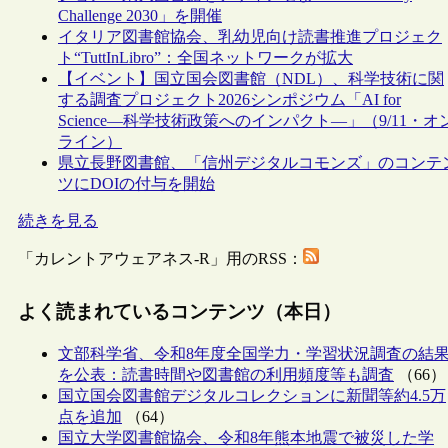
Challenge 2030」を開催
イタリア図書館協会、乳幼児向け読書推進プロジェク
ト“TuttInLibro”：全国ネットワークが拡大
【イベント】国立国会図書館（NDL）、科学技術に関
する調査プロジェクト2026シンポジウム「AI for
Science―科学技術政策へのインパクト―」（9/11・オ
ライン）
県立長野図書館、「信州デジタルコモンズ」のコンテ
ツにDOIの付与を開始
続きを見る
「カレントアウェアネス-R」用のRSS：
よく読まれているコンテンツ（本日）
文部科学省、令和8年度全国学力・学習状況調査の結
を公表：読書時間や図書館の利用頻度等も調査
（66）
国立国会図書館デジタルコレクションに新聞等約4.5万
点を追加
（64）
国立大学図書館協会、令和8年熊本地震で被災した学