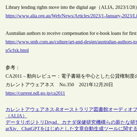
Library lending rights move into the digital age（ALIA, 2023/1/2
https://www.alia.org.au/Web/News/Articles/2023/1-January-2023/L
Australian authors to receive compensation for e-book loans for 
https://www.smh.com.au/culture/art-and-design/australian-authors-t
p5cfxk.html
参考：
CA2011 – 動向レビュー：電子書籍を中心とした公貸権制度の
カレントアウェアネス No.350 2021年12月20日
https://current.ndl.go.jp/ca2011
カレントアウェアネス-R
オーストラリア
図書館
オーディオ
（ALIA）
データリポジトリDryad、カナダ保健研究機構らの新たな
arXiv、ChatGPTをはじめとした文章自動生成ツールに関