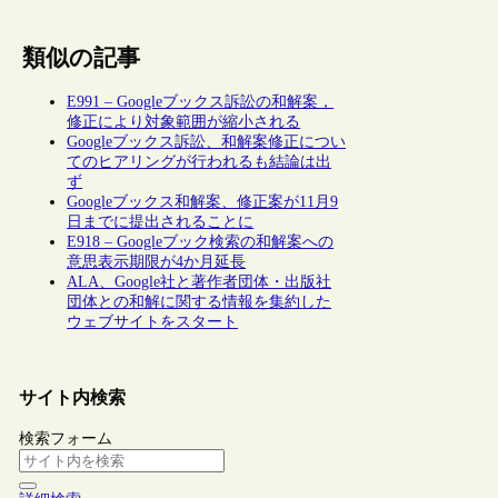
類似の記事
E991 – Googleブックス訴訟の和解案，
修正により対象範囲が縮小される
Googleブックス訴訟、和解案修正につい
てのヒアリングが行われるも結論は出
ず
Googleブックス和解案、修正案が11月9
日までに提出されることに
E918 – Googleブック検索の和解案への
意思表示期限が4か月延長
ALA、Google社と著作者団体・出版社
団体との和解に関する情報を集約した
ウェブサイトをスタート
サイト内検索
検索フォーム