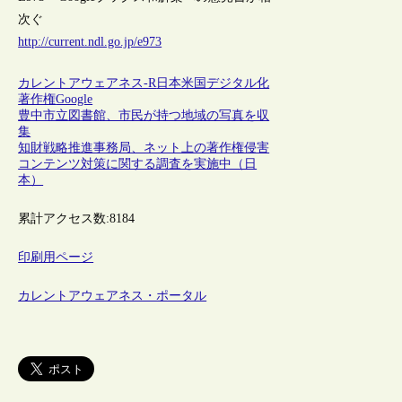
次ぐ
http://current.ndl.go.jp/e973
カレントアウェアネス-R
日本
米国
デジタル化
著作権
Google
豊中市立図書館、市民が持つ地域の写真を収
集
知財戦略推進事務局、ネット上の著作権侵害
コンテンツ対策に関する調査を実施中（日
本）
累計アクセス数:
8184
印刷用ページ
カレントアウェアネス・ポータル