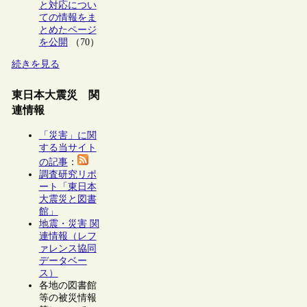
と対応につい
ての情報をま
とめたページ
を公開
（70）
続きを見る
東日本大震災 関
連情報
「災害」に関
する当サイト
の記事
：
調査研究リポ
ート「東日本
大震災と図書
館」
地震・災害 関
連情報（レフ
ァレンス協同
データベー
ス）
各地の図書館
等の被災情報