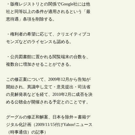
・版権レジストリとの関係でGoogle社には他
社と同等以上の条件が適用されるという「最
恵待遇」条項を削除する。
・権利者の希望に応じて、クリエイティブコ
モンズなどのライセンスも認める。
・公共図書館に置かれる閲覧端末の台数を、
複数台に増加させることができる。
この修正案について、2009年12月から告知が
開始され、異議申し立て・意見提出・司法省
の見解発表などを経て、2010年2月に成否を決
める公聴会が開催される予定とのことです。
グーグルの修正和解案、日本を除外＝書籍デ
ジタル化計画（2009/11/15付けYahoo!ニュース
（時事通信）の記事）