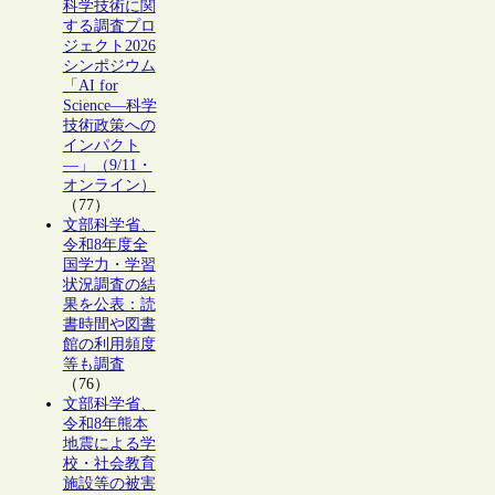
科学技術に関
する調査プロ
ジェクト2026
シンポジウム
「AI for
Science―科学
技術政策への
インパクト
―」（9/11・
オンライン）
（77）
文部科学省、
令和8年度全
国学力・学習
状況調査の結
果を公表：読
書時間や図書
館の利用頻度
等も調査
（76）
文部科学省、
令和8年熊本
地震による学
校・社会教育
施設等の被害