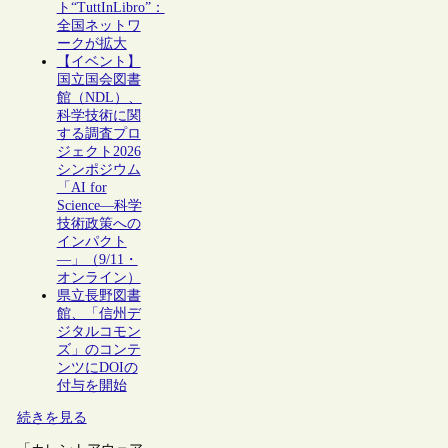
ト“TuttInLibro”：
全国ネットワ
ークが拡大
【イベント】
国立国会図書
館（NDL）、
科学技術に関
する調査プロ
ジェクト2026
シンポジウム
「AI for
Science―科学
技術政策への
インパクト
―」（9/11・
オンライン）
県立長野図書
館、「信州デ
ジタルコモン
ズ」のコンテ
ンツにDOIの
付与を開始
続きを見る