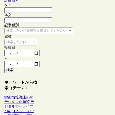
詳細検索
タイトル
本文
記事種別
検索したい記事種別を選択してください
館種
検索したい館種を選択してください
投稿日
～
検索
キーワードから検
索（テーマ）
学術情報流通
4348
デジタル化
4097
デ
ジタルアーカイブ
3349
イベント
3007