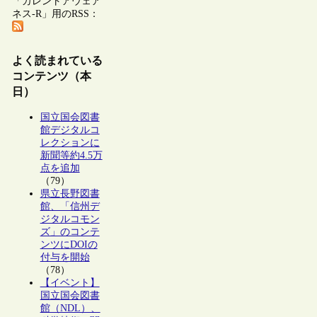
「カレントアウェア
ネス-R」用のRSS：
よく読まれている
コンテンツ（本
日）
国立国会図書
館デジタルコ
レクションに
新聞等約4.5万
点を追加
（79）
県立長野図書
館、「信州デ
ジタルコモン
ズ」のコンテ
ンツにDOIの
付与を開始
（78）
【イベント】
国立国会図書
館（NDL）、