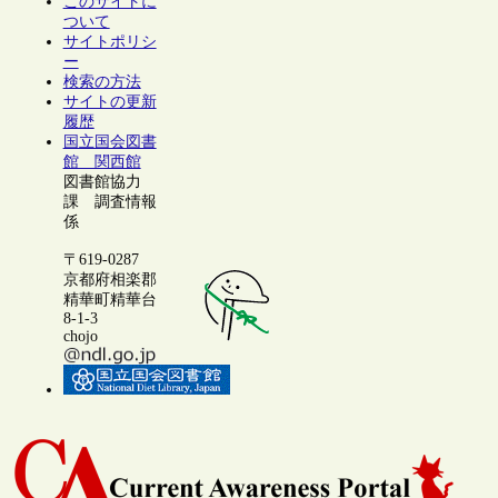
このサイトに
ついて
サイトポリシ
ー
検索の方法
サイトの更新
履歴
国立国会図書
館 関西館
図書館協力
課 調査情報
係
〒619-0287
京都府相楽郡
精華町精華台
8-1-3
chojo