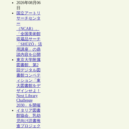
2026年08月06
日
国立アートリ
サーチセンタ
ー
（NCAR）、
「全国美術館
収蔵品サーチ
「SHŪZŌ」活
用講座」の鼎
談内容を公開
東京大学附属
図書館、第2
回デジタル図
書館コンペテ
ィション「東
大図書館をデ
ザインせよ！
Next Library
Challenge
2030」を開催
イタリア図書
館協会、乳幼
児向け読書推
進プロジェク