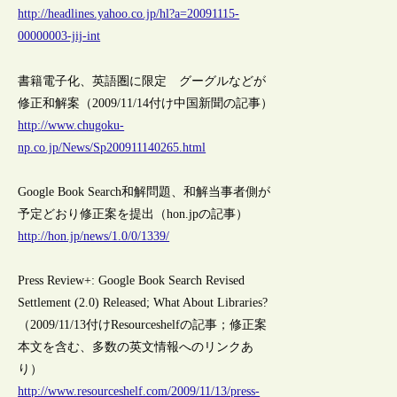
http://headlines.yahoo.co.jp/hl?a=20091115-
00000003-jij-int
書籍電子化、英語圏に限定 グーグルなどが
修正和解案（2009/11/14付け中国新聞の記事）
http://www.chugoku-
np.co.jp/News/Sp200911140265.html
Google Book Search和解問題、和解当事者側が
予定どおり修正案を提出（hon.jpの記事）
http://hon.jp/news/1.0/0/1339/
Press Review+: Google Book Search Revised
Settlement (2.0) Released; What About Libraries?
（2009/11/13付けResourceshelfの記事；修正案
本文を含む、多数の英文情報へのリンクあ
り）
http://www.resourceshelf.com/2009/11/13/press-