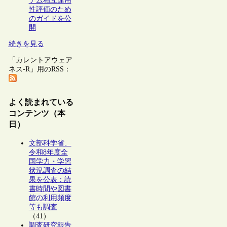
テム相互運用
性評価のため
のガイドを公
開
続きを見る
「カレントアウェア
ネス-R」用のRSS：
よく読まれている
コンテンツ（本
日）
文部科学省、
令和8年度全
国学力・学習
状況調査の結
果を公表：読
書時間や図書
館の利用頻度
等も調査
（41）
調査研究報告