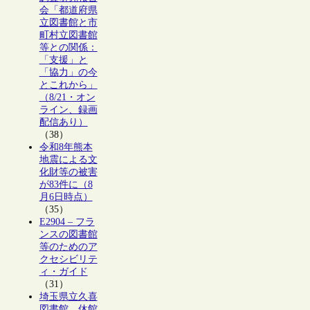
会「都道府県
立図書館と市
町村立図書館
等との関係：
「支援」と
「協力」の今
とこれから」
（8/21・オン
ライン、録画
配信あり）
（38）
令和8年熊本
地震による文
化財等の被害
が83件に（8
月6日時点）
（35）
E2904 – フラ
ンスの図書館
等のためのア
クセシビリテ
ィ・ガイド
（31）
埼玉県立久喜
図書館、休館