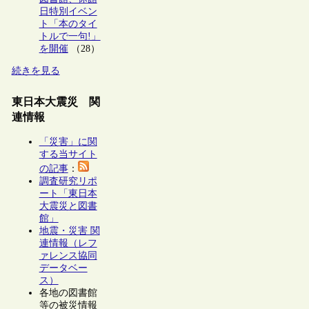
日特別イベン
ト「本のタイ
トルで一句!」
を開催
（28）
続きを見る
東日本大震災 関
連情報
「災害」に関
する当サイト
の記事
：
調査研究リポ
ート「東日本
大震災と図書
館」
地震・災害 関
連情報（レフ
ァレンス協同
データベー
ス）
各地の図書館
等の被災情報