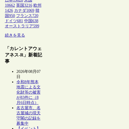
日本
19628
米国
10662
英国
3216
欧州
1426
カナダ
1069
韓
国
950
フランス
720
ドイツ
681
中国
638
オーストラリア
599
続きを見る
「カレントアウェ
アネス-R」新着記
事
2026年08月07
日
令和8年熊本
地震による文
化財等の被害
が83件に（8
月6日時点）
名古屋市、名
古屋城の現天
守閣の記録を
募集中
【イベント】