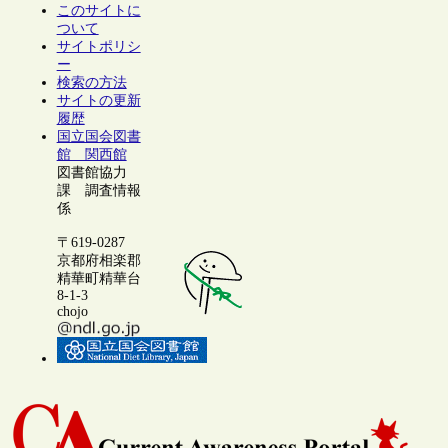
このサイトに
ついて
サイトポリシ
ー
検索の方法
サイトの更新
履歴
国立国会図書
館 関西館
図書館協力
課 調査情報
係
〒619-0287
京都府相楽郡
精華町精華台
8-1-3
chojo