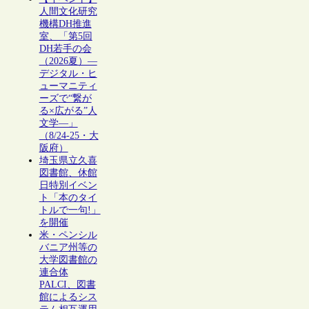
人間文化研究
機構DH推進
室、「第5回
DH若手の会
（2026夏）―
デジタル・ヒ
ューマニティ
ーズで“繋が
る×広がる”人
文学―」
（8/24-25・大
阪府）
埼玉県立久喜
図書館、休館
日特別イベン
ト「本のタイ
トルで一句!」
を開催
米・ペンシル
バニア州等の
大学図書館の
連合体
PALCI、図書
館によるシス