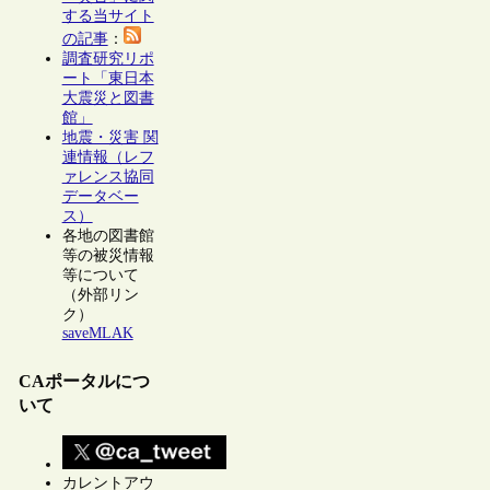
する当サイト
の記事
：
調査研究リポ
ート「東日本
大震災と図書
館」
地震・災害 関
連情報（レフ
ァレンス協同
データベー
ス）
各地の図書館
等の被災情報
等について
（外部リン
ク）
saveMLAK
CAポータルにつ
いて
カレントアウ