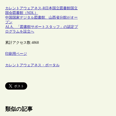
カレントアウェアネス-R
日本
国立図書館
国立
国会図書館（NDL）
中国国家デジタル図書館、山西省分館がオー
プン
ALA、「図書館サポートスタッフ」の認定プ
ログラムを設立へ
累計アクセス数:
4868
印刷用ページ
カレントアウェアネス・ポータル
類似の記事