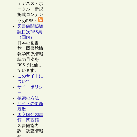
ェアネス・ポ
ータル 新規
掲載コンテン
ツのRSS：
図書館関係雑
誌目次RSS集
（国内）
日本の図書
館・図書館情
報学関係情報
誌の目次を
RSSで配信し
ています。
このサイトに
ついて
サイトポリシ
ー
検索の方法
サイトの更新
履歴
国立国会図書
館 関西館
図書館協力
課 調査情報
係