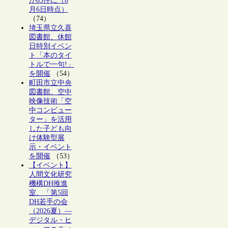
が83件に（8
月6日時点）
（74）
埼玉県立久喜
図書館、休館
日特別イベン
ト「本のタイ
トルで一句!」
を開催
（54）
町田市立中央
図書館、空中
映像技術「空
中コンピュー
ター」を活用
した子ども向
け体験型展
示・イベント
を開催
（53）
【イベント】
人間文化研究
機構DH推進
室、「第5回
DH若手の会
（2026夏）―
デジタル・ヒ