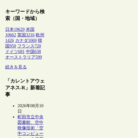
キーワードから検
索（国・地域）
日本
19629
米国
10662
英国
3216
欧州
1426
カナダ
1069
韓
国
950
フランス
720
ドイツ
681
中国
638
オーストラリア
599
続きを見る
「カレントアウェ
アネス-R」新着記
事
2026年08月10
日
町田市立中央
図書館、空中
映像技術「空
中コンピュー