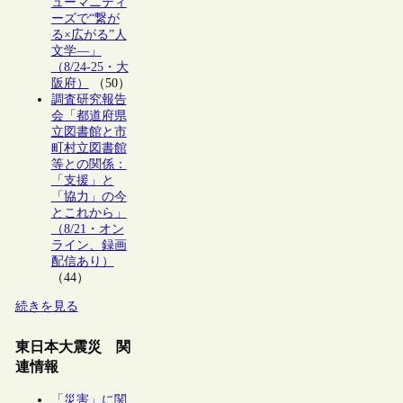
ューマニティ
ーズで“繋が
る×広がる”人
文学―」
（8/24-25・大
阪府）
（50）
調査研究報告
会「都道府県
立図書館と市
町村立図書館
等との関係：
「支援」と
「協力」の今
とこれから」
（8/21・オン
ライン、録画
配信あり）
（44）
続きを見る
東日本大震災 関
連情報
「災害」に関