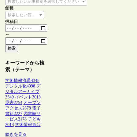
検索したい記事種別を選択してください
館種
検索したい館種を選択してください
投稿日
～
検索
キーワードから検
索（テーマ）
学術情報流通
4348
デジタル化
4098
デ
ジタルアーカイブ
3349
イベント
3013
災害
2754
オープン
アクセス
2678
電子
書籍
2227
図書館サ
ービス
2178
子ども
2018
学術情報
1947
続きを見る