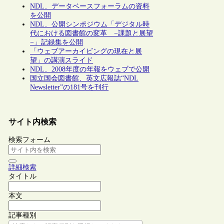
NDL、データベースフォーラムの資料
を公開
NDL、公開シンポジウム「デジタル時
代における図書館の変革 −課題と展望
−」記録集を公開
「ウェブアーカイビングの現在と展
望」の講演スライド
NDL、2008年度の年報をウェブで公開
国立国会図書館、英文広報誌“NDL
Newsletter”の181号を刊行
サイト内検索
検索フォーム
詳細検索
タイトル
本文
記事種別