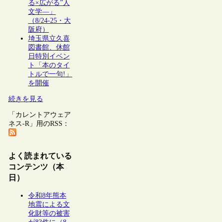
る×広がる”人
文学―」
（8/24-25・大
阪府）
埼玉県立久喜
図書館、休館
日特別イベン
ト「本のタイ
トルで一句!」
を開催
続きを見る
「カレントアウェア
ネス-R」用のRSS：
よく読まれている
コンテンツ（本
日）
令和8年熊本
地震による文
化財等の被害