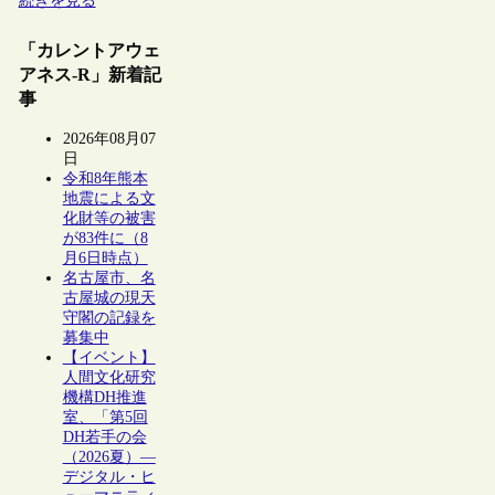
続きを見る
「カレントアウェ
アネス-R」新着記
事
2026年08月07
日
令和8年熊本
地震による文
化財等の被害
が83件に（8
月6日時点）
名古屋市、名
古屋城の現天
守閣の記録を
募集中
【イベント】
人間文化研究
機構DH推進
室、「第5回
DH若手の会
（2026夏）―
デジタル・ヒ