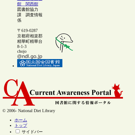
館 関西館
図書館協力
課 調査情報
係
〒619-0287
京都府相楽郡
精華町精華台
8-1-3
chojo
© 2006- National Diet Library
ホーム
トップ
サイドバー