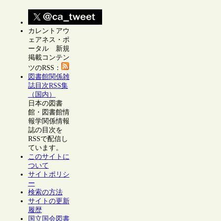
カレントアウ
ェアネス・ポ
ータル 新規
掲載コンテン
ツのRSS：
図書館関係雑
誌目次RSS集
（国内）
日本の図書
館・図書館情
報学関係情報
誌の目次を
RSSで配信し
ています。
このサイトに
ついて
サイトポリシ
ー
検索の方法
サイトの更新
履歴
国立国会図書