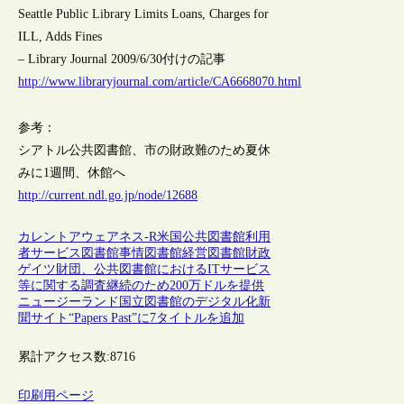
Seattle Public Library Limits Loans, Charges for
ILL, Adds Fines
– Library Journal 2009/6/30付けの記事
http://www.libraryjournal.com/article/CA6668070.html
参考：
シアトル公共図書館、市の財政難のため夏休
みに1週間、休館へ
http://current.ndl.go.jp/node/12688
カレントアウェアネス-R
米国
公共図書館
利用
者サービス
図書館事情
図書館経営
図書館財政
ゲイツ財団、公共図書館におけるITサービス
等に関する調査継続のため200万ドルを提供
ニュージーランド国立図書館のデジタル化新
聞サイト“Papers Past”に7タイトルを追加
累計アクセス数:
8716
印刷用ページ