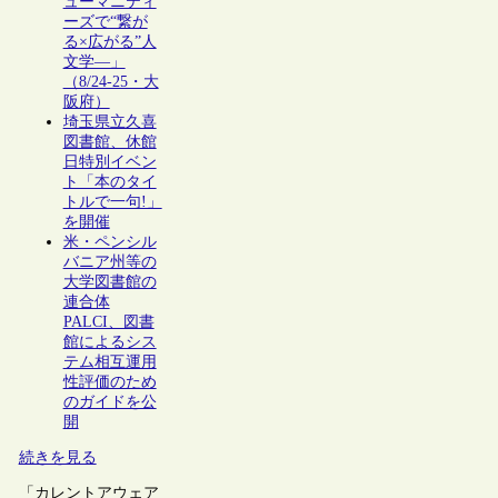
ューマニティ
ーズで“繋が
る×広がる”人
文学―」
（8/24-25・大
阪府）
埼玉県立久喜
図書館、休館
日特別イベン
ト「本のタイ
トルで一句!」
を開催
米・ペンシル
バニア州等の
大学図書館の
連合体
PALCI、図書
館によるシス
テム相互運用
性評価のため
のガイドを公
開
続きを見る
「カレントアウェア