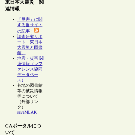
東日本大震災 関
連情報
「災害」に関
する当サイト
の記事
：
調査研究リポ
ート「東日本
大震災と図書
館」
地震・災害 関
連情報（レフ
ァレンス協同
データベー
ス）
各地の図書館
等の被災情報
等について
（外部リン
ク）
saveMLAK
CAポータルにつ
いて