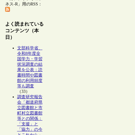
ネス-R」用のRSS：
よく読まれている
コンテンツ（本
日）
文部科学省、
令和8年度全
国学力・学習
状況調査の結
果を公表：読
書時間や図書
館の利用頻度
等も調査
（33）
調査研究報告
会「都道府県
立図書館と市
町村立図書館
等との関係：
「支援」と
「協力」の今
とこれから」