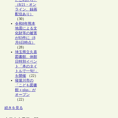
（8/21・オン
ライン、録画
配信あり）
（30）
令和8年熊本
地震による文
化財等の被害
が83件に（8
月6日時点）
（28）
埼玉県立久喜
図書館、休館
日特別イベン
ト「本のタイ
トルで一句!」
を開催
（22）
寝屋川市の
「こども図書
館＋plus」が
オープン
（22）
続きを見る