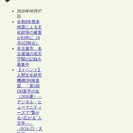
事
2026年08月07
日
令和8年熊本
地震による文
化財等の被害
が83件に（8
月6日時点）
名古屋市、名
古屋城の現天
守閣の記録を
募集中
【イベント】
人間文化研究
機構DH推進
室、「第5回
DH若手の会
（2026夏）―
デジタル・ヒ
ューマニティ
ーズで“繋が
る×広がる”人
文学―」
（8/24-25・大