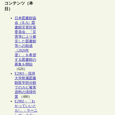
コンテンツ（本
日）
日本図書館協
会（JLA）図
書館災害対策
委員会、「災
害等により被
災した図書館
等への助成
（2026年
度）」を希望
する図書館の
募集を開始
（626）
E2903 – 琉球
大学附属図書
館医学部分館
でのカビ被害
資料の清掃作
業
（480）
E2902 – 「わ
かっていいと
も!」：ラーニ