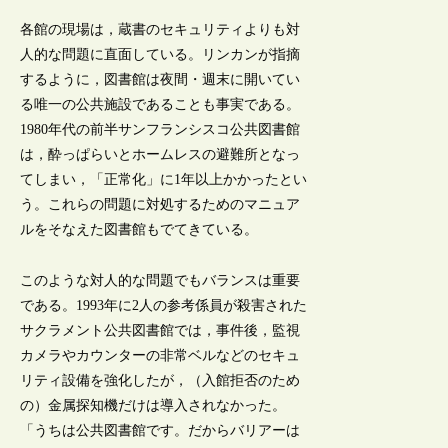
各館の現場は，蔵書のセキュリティよりも対
人的な問題に直面している。リンカンが指摘
するように，図書館は夜間・週末に開いてい
る唯一の公共施設であることも事実である。
1980年代の前半サンフランシスコ公共図書館
は，酔っぱらいとホームレスの避難所となっ
てしまい，「正常化」に1年以上かかったとい
う。これらの問題に対処するためのマニュア
ルをそなえた図書館もでてきている。
このような対人的な問題でもバランスは重要
である。1993年に2人の参考係員が殺害された
サクラメント公共図書館では，事件後，監視
カメラやカウンターの非常ベルなどのセキュ
リティ設備を強化したが，（入館拒否のため
の）金属探知機だけは導入されなかった。
「うちは公共図書館です。だからバリアーは