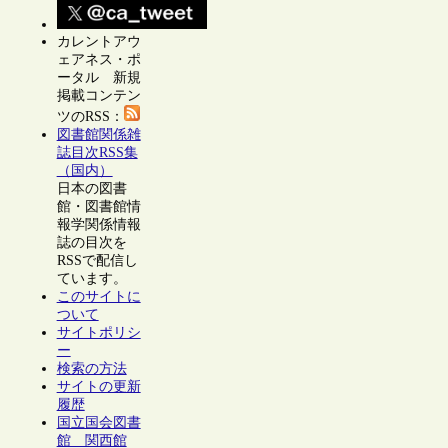
カレントアウ
ェアネス・ポ
ータル 新規
掲載コンテン
ツのRSS：
図書館関係雑
誌目次RSS集
（国内）
日本の図書
館・図書館情
報学関係情報
誌の目次を
RSSで配信し
ています。
このサイトに
ついて
サイトポリシ
ー
検索の方法
サイトの更新
履歴
国立国会図書
館 関西館