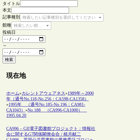
タイトル
本文
記事種別
検索したい記事種別を選択してください
館種
検索したい館種を選択してください
投稿日
～
検索
現在地
ホーム
»
カレントアウェアネス
»
1989年～2000
年（通号No.118-No.256：CA598-CA1358）
»
1995年 （通号No.185-No.196：CA981-
CA1043）
»
No.188 （CA996-CA1000）
1995.04.20
CA996 – GII電子図書館プロジェクト：情報社
会に関するG7関係閣僚会合 / 植月献二
CA998 – 英国公共図書館の業務委託プロジェ