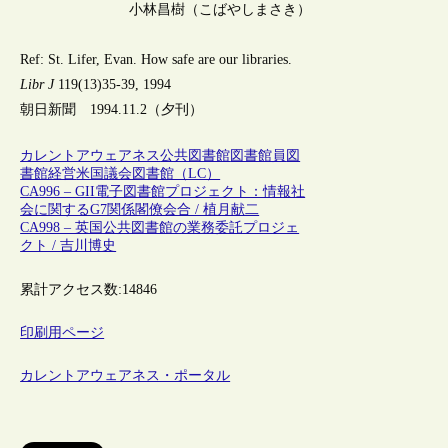
小林昌樹（こばやしまさき）
Ref: St. Lifer, Evan. How safe are our libraries.
Libr J
119(13)35-39, 1994
朝日新聞 1994.11.2（夕刊）
カレントアウェアネス
公共図書館
図書館員
図
書館経営
米国議会図書館（LC）
CA996 – GII電子図書館プロジェクト：情報社
会に関するG7関係閣僚会合 / 植月献二
CA998 – 英国公共図書館の業務委託プロジェ
クト / 吉川博史
累計アクセス数:
14846
印刷用ページ
カレントアウェアネス・ポータル