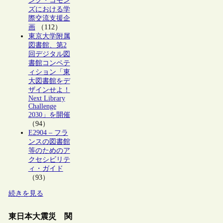
ング・コモン
ズにおける学
際交流支援企
画
（112）
東京大学附属
図書館、第2
回デジタル図
書館コンペテ
ィション「東
大図書館をデ
ザインせよ！
Next Library
Challenge
2030」を開催
（94）
E2904 – フラ
ンスの図書館
等のためのア
クセシビリテ
ィ・ガイド
（93）
続きを見る
東日本大震災 関