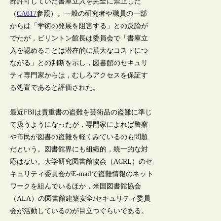
部許可していた書庫立入を完全に禁止した
（
CA817
参照）。一般の研究者や職員の一部
からは「学術の発展を阻害する」との反論が
でたが，ビリントン館長は委員会で「書庫立
入を認めることは潜在的に莫大なコストにつ
ながる」との判断を示し，図書館のセキュリ
ティ専門家からは，むしろアクセスを保証す
る処置であると評価された。
最近FBIは貴重書の盗難を芸術品の盗難に準じ
て扱うようになったが，専門家によれば警察
や市民が図書の盗難を軽くみているのも問題
だという。図書館界にも組織的，統一的な対
応はない。大学研究図書館協会（ACRL）のセ
キュリティ委員会がE-mailで盗難情報のネット
ワークを組んでいるほか，米国図書館協会
（ALA）の図書館建築安全/セキュリティ委員
会が活動しているのが目立つぐらいである。