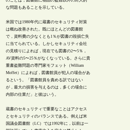
のことは，図書館に物品の盗難以外の対人的
な問題もあることを示している。
米国では1980年代に蔵書のセキュリティ対策
は概ね改善された。既にほとんどの図書館
で，資料費の少なくとも1％が図書の毀損亡失
に当てられている。しかしセキュリティ会社
の見積りによれば，現在でも図書の2〜5％，
AV資料の5〜25％がなくなっている。さらに貴
重書盗難問題の専門家モフェット（William
Moffet）によれば，図書館員が犯人の場合があ
るという。「図書館員を責める訳ではない
が，最大の損害を与えるのは，多くの場合に
内部の仕業だ」と彼はいう。
蔵書のセキュリティで重要なことはアクセス
とセキュリティのバランスである。例えば米
国議会図書館（LC）では1992年に，以前は一