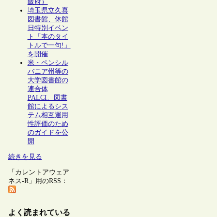
阪府）
埼玉県立久喜
図書館、休館
日特別イベン
ト「本のタイ
トルで一句!」
を開催
米・ペンシル
バニア州等の
大学図書館の
連合体
PALCI、図書
館によるシス
テム相互運用
性評価のため
のガイドを公
開
続きを見る
「カレントアウェア
ネス-R」用のRSS：
よく読まれている