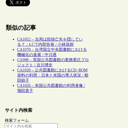
類似の記事
CA1052 – 当局は毀損亡失を隠してい
る？：LCで内部告発 / 小林昌樹
CA1070 – 台湾国立中央図書館における
機械化の進展 / 中川透
CA998 – 英国公共図書館の業務委託プロ
ジェクト / 吉川博史
CA1020 – 公共図書館におけるCD−ROM
資料の利用：日本と米国の導入状況 / 蛭
田顕子
CA1026 – 米国公共図書館の利用者像 /
飛田貴子
サイト内検索
検索フォーム