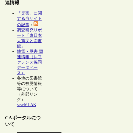
連情報
「災害」に関
する当サイト
の記事
：
調査研究リポ
ート「東日本
大震災と図書
館」
地震・災害 関
連情報（レフ
ァレンス協同
データベー
ス）
各地の図書館
等の被災情報
等について
（外部リン
ク）
saveMLAK
CAポータルにつ
いて