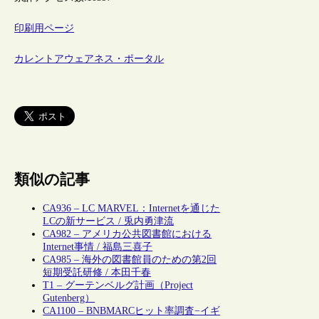
印刷用ページ
カレントアウェアネス・ポータル
類似の記事
CA936 – LC MARVEL：Internetを通じた
LCの新サービス / 兎内勇津流
CA982 – アメリカ公共図書館における
Internet事情 / 福島三喜子
CA985 – 海外の図書館員のための第2回
短期受託研修 / 本田千春
T1 – グーテンベルグ計画（Project
Gutenberg）
CA1100 – BNBMARCヒット率調査−イギ