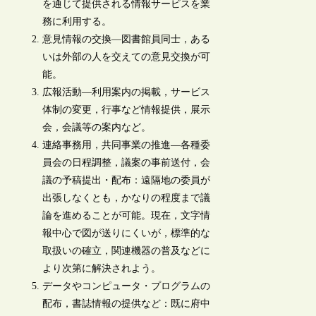
を通じて提供される情報サービスを業
務に利用する。
意見情報の交換―図書館員同士，ある
いは外部の人を交えての意見交換が可
能。
広報活動―利用案内の掲載，サービス
体制の変更，行事など情報提供，展示
会，会議等の案内など。
連絡事務用，共同事業の推進―各種委
員会の日程調整，議案の事前送付，会
議の予稿提出・配布：遠隔地の委員が
出張しなくとも，かなりの程度まで議
論を進めることが可能。現在，文字情
報中心で図が送りにくいが，標準的な
取扱いの確立，関連機器の普及などに
より次第に解決されよう。
データやコンピュータ・プログラムの
配布，書誌情報の提供など：既に府中