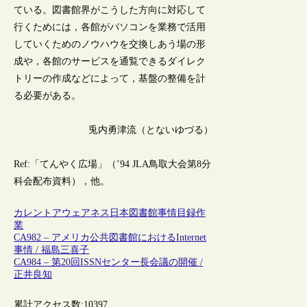
ている。図書館界がこうした方向に対応して
行くためには，各館がパソコンを業務で活用
していくためのノウハウを交換しあう場の形
成や，各館のサービスを通覧できるダイレク
トリーの作成などによって，基盤の整備を計
る必要がある。
兎内勇津流（とないゆづる）
Ref:「てんやく広場」（’94 JLA鳥取大会第8分
科会配布資料），他。
カレントアウェアネス
日本
図書館事情
目録作
業
CA982 – アメリカ公共図書館におけるInternet
事情 / 福島三喜子
CA984 – 第20回ISSNセンター長会議の開催 /
正井良知
累計アクセス数:
10397