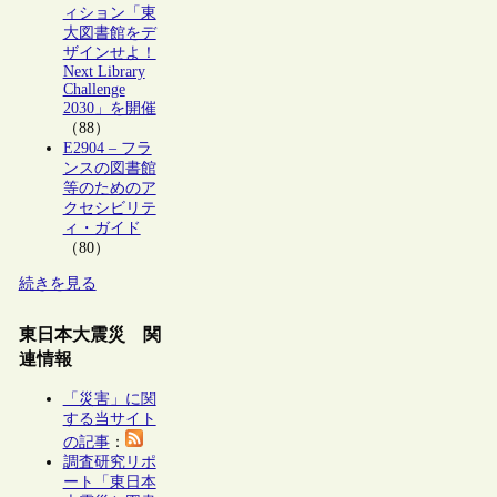
ィション「東
大図書館をデ
ザインせよ！
Next Library
Challenge
2030」を開催
（88）
E2904 – フラ
ンスの図書館
等のためのア
クセシビリテ
ィ・ガイド
（80）
続きを見る
東日本大震災 関
連情報
「災害」に関
する当サイト
の記事
：
調査研究リポ
ート「東日本