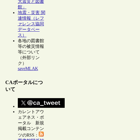
大震災と図書
館」
地震・災害 関
連情報（レフ
ァレンス協同
データベー
ス）
各地の図書館
等の被災情報
等について
（外部リン
ク）
saveMLAK
CAポータルにつ
いて
カレントアウ
ェアネス・ポ
ータル 新規
掲載コンテン
ツのRSS：