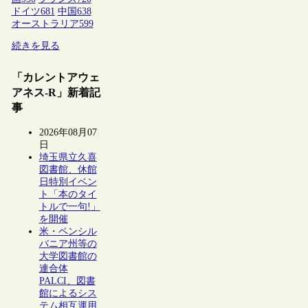
ドイツ
681
中国
638
オーストラリア
599
続きを見る
「カレントアウェ
アネス-R」新着記
事
2026年08月07
日
埼玉県立久喜
図書館、休館
日特別イベン
ト「本のタイ
トルで一句!」
を開催
米・ペンシル
バニア州等の
大学図書館の
連合体
PALCI、図書
館によるシス
テム相互運用