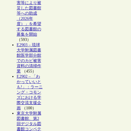
害等により被
災した図書館
等への助成
（2026年
度）」を希望
する図書館の
募集を開始
（593）
E2903 – 琉球
大学附属図書
館医学部分館
でのカビ被害
資料の清掃作
業
（455）
E2902 – 「わ
かっていいと
も!」：ラーニ
ング・コモン
ズにおける学
際交流支援企
画
（100）
東京大学附属
図書館、第2
回デジタル図
書館コンペテ