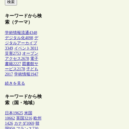
検索
キーワードから検
索（テーマ）
学術情報流通
4348
デジタル化
4098
デ
ジタルアーカイブ
3349
イベント
3011
災害
2753
オープン
アクセス
2678
電子
書籍
2227
図書館サ
ービス
2178
子ども
2017
学術情報
1947
続きを見る
キーワードから検
索（国・地域）
日本
19625
米国
10662
英国
3216
欧州
1426
カナダ
1069
韓
国
950
フランス
720