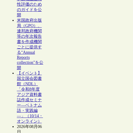
性評価のため
のガイドを公
開
米国政府出版
局（GPO）、
連邦政府機関
等の年次報告
書を作成機関
ごとに提供す
る“Annual
Reports
collection”を公
開
【イベント】
国立国会図書
館（NDL）
「令和8年度
アジア資料書
誌作成セミナ
ー―ベトナム
語・実践編
―」（10/14・
オンライン）
2026年08月06
日