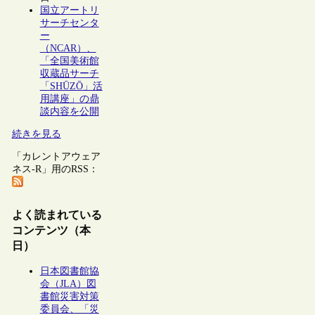
国立アートリ
サーチセンタ
ー
（NCAR）、
「全国美術館
収蔵品サーチ
「SHŪZŌ」活
用講座」の鼎
談内容を公開
続きを見る
「カレントアウェア
ネス-R」用のRSS：
よく読まれている
コンテンツ（本
日）
日本図書館協
会（JLA）図
書館災害対策
委員会、「災