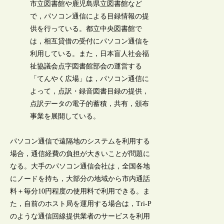
市立図書館や鹿児島県立図書館など
で，パソコン通信による目録情報の提
供を行っている。都立中央図書館で
は，相互貸借の受付にパソコン通信を
利用している。また，日本盲人社会福
祉協議会点字図書館部会の運営する
「てんやく広場」は，パソコン通信に
よって，点訳・録音図書目録の提供，
点訳データの電子的蓄積，共有，頒布
事業を展開している。
パソコン通信で遠隔地のシステムを利用する
場合，通信経費の負担が大きいことが問題に
なる。大手のパソコン通信会社は，全国各地
にノードを持ち，大部分の地域から市内通話
料＋毎分10円程度の使用料で利用できる。ま
た，自前のホスト局を運用する場合は，Tri-P
のような通信回線提供業者のサービスを利用