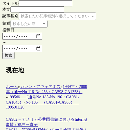
タイトル
本文
記事種別
検索したい記事種別を選択してください
館種
検索したい館種を選択してください
投稿日
～
検索
現在地
ホーム
»
カレントアウェアネス
»
1989年～2000
年（通号No.118-No.256：CA598-CA1358）
»
1995年 （通号No.185-No.196：CA981-
CA1043）
»
No.185 （CA981-CA985）
1995.01.20
CA982 – アメリカ公共図書館におけるInternet
事情 / 福島三喜子
CA984 – 第20回ISSNセンター長会議の開催 /