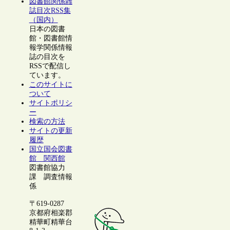
図書館関係雑
誌目次RSS集
（国内）
日本の図書
館・図書館情
報学関係情報
誌の目次を
RSSで配信し
ています。
このサイトに
ついて
サイトポリシ
ー
検索の方法
サイトの更新
履歴
国立国会図書
館 関西館
図書館協力
課 調査情報
係
〒619-0287
京都府相楽郡
精華町精華台