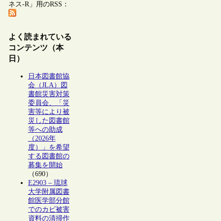
ネス-R」用のRSS：
よく読まれている
コンテンツ（本
日）
日本図書館協
会（JLA）図
書館災害対策
委員会、「災
害等により被
災した図書館
等への助成
（2026年
度）」を希望
する図書館の
募集を開始
（690）
E2903 – 琉球
大学附属図書
館医学部分館
でのカビ被害
資料の清掃作