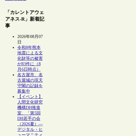
「カレントアウェ
アネス-R」新着記
事
2026年08月07
日
令和8年熊本
地震による文
化財等の被害
が83件に（8
月6日時点）
名古屋市、名
古屋城の現天
守閣の記録を
募集中
【イベント】
人間文化研究
機構DH推進
室、「第5回
DH若手の会
（2026夏）―
デジタル・ヒ
ューマニティ