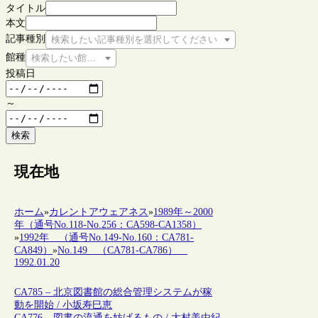
タイトル
本文
記事種別
検索したい記事種別を選択してください
館種
検索したい館種を選択してください
投稿日
～
検索
現在地
ホーム
»
カレントアウェアネス
»
1989年～2000
年（通号No.118-No.256：CA598-CA1358）
»
1992年 （通号No.149-No.160：CA781-
CA849）
»
No.149 （CA781-CA786）
1992.01.20
CA785 – 北京図書館の総合管理システムが稼
動を開始 / 小坂寿巳恵
CA776 – 図書の流通を妨げるもの / 大村美由紀