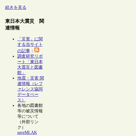
続きを見る
東日本大震災 関
連情報
「災害」に関
する当サイト
の記事
：
調査研究リポ
ート「東日本
大震災と図書
館」
地震・災害 関
連情報（レフ
ァレンス協同
データベー
ス）
各地の図書館
等の被災情報
等について
（外部リン
ク）
saveMLAK