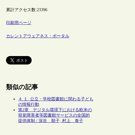
累計アクセス数:
23396
印刷用ページ
カレントアウェアネス・ポータル
類似の記事
４.１. 公立・学校図書館に関わる子ども
の情報行動
第2章 デジタル環境下における欧米の
視覚障害者等図書館サービスの全国的
提供体制 / 深谷 順子, 村上 泰子