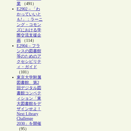
業
（491）
E2902 – 「わ
かっていいと
も!」：ラーニ
ング・コモン
ズにおける学
際交流支援企
画
（114）
E2904 – フラ
ンスの図書館
等のためのア
クセシビリテ
ィ・ガイド
（101）
東京大学附属
図書館、第2
回デジタル図
書館コンペテ
ィション「東
大図書館をデ
ザインせよ！
Next Library
Challenge
2030」を開催
（95）