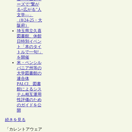
ーズで“繋が
る×広がる”人
文学―」
（8/24-25・大
阪府）
埼玉県立久喜
図書館、休館
日特別イベン
ト「本のタイ
トルで一句!」
を開催
米・ペンシル
バニア州等の
大学図書館の
連合体
PALCI、図書
館によるシス
テム相互運用
性評価のため
のガイドを公
開
続きを見る
「カレントアウェア