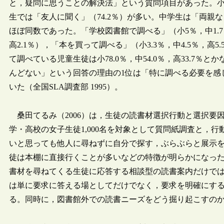
と，疑問に思うことの解決法」という質問項目があった。小学
生では「友人に聞く」（74.2％）が多い。中学生は「両親など
ほぼ同数であった。「学校図書館で調べる」（小5％，中1.7
高2.1％），「本を買って調べる」（小3.3％，中4.5％，
て調べている児童生徒は小78.0％，中54.0％，高33.7
んどない」という回答の理由の1位は「特に調べる必要を感
いた（全国SLA調査部 1995）。
桑田てるみ（2006）は，生徒の読書材選択行動と選択要
学・高校の女子生徒1,000名を対象として質問紙調査と，
いと思っても他人に尋ねずに自分で探す，ぶらぶらと展示
徒は本棚に直接行くことが多いなどの特徴が明らかになっ
書材を尋ねてくる生徒に応答する相談型の読書案内だけで
は単に要求に答える場としてだけでなく，要求を明確にす
る。同時に，図書館外での読書ニーズをどう掘り起こすの