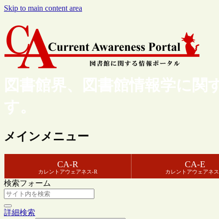
Skip to main content area
図書館界、図書館情報学に関
す。
メインメニュー
CA-R
CA-E
カレントアウェアネス-R
カレントアウェアネス
検索フォーム
詳細検索