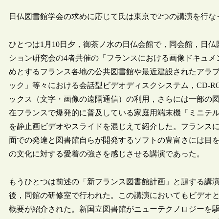
日仏図書館学会の求めに応じて氏は東京で2つの講演を行な
ひとつは1月10日夕，御茶ノ水の日仏会館で，同会館，日
ション研究会の4者共催の「フランスにおける画像ドキュメンテ
めとするフランス各地の公共図書館や最近建設されたアラ
ック」等々における会話型ビデオディスクシステム，CD-
ックス（文字・画像の遠隔通信）の利用，さらには一部の
在フランスで爆発的に普及している家庭用端末機「ミニテ
を静止画ビデオやスライドを混じえて紹介した。フランス
面での発達と図書館自らが開発するソフトの豊富さには目
の文化に対する愛着の強さを感じさせる講演であった。
もうひとつは前述の「新フランス図書館計画」と題する講演
後，同館の研修室で行われた。この講演においてもビデオと
概要が紹介された。新国立図書館がニューテクノロジーを