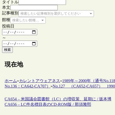
タイトル
本文
記事種別
検索したい記事種別を選択してください
館種
検索したい館種を選択してください
投稿日
～
検索
現在地
ホーム
»
カレントアウェアネス
»
1989年～2000年（通号No.118
No.136：CA642-CA707）
»
No.127 （CA652-CA657） 1990.
CA654 – 米国議会図書館（LC）の増収策、延期に / 坂本博
CA656 – LC件名標目表のCD-ROM版 / 那須雅熙