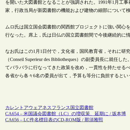
を開いた大図書館となることが強調された。1991年1月工事
家，行政当局が新図書館の機能および建物の細部について
ムロ氏は国立国会図書館の関西館プロジェクトに強い関心
行なった。席上，氏は日仏の国立図書館間で今後継続的に
なお氏はこの1月1日付で，文化省，国民教育省，それに研
（Conseil Superieur des Bibliotheques）
てバラバラに行なってきた政策を改め，一貫性を持たせる
各省から各々6名の委員が出て，予算も等分に負担するとい
カレントアウェアネス
フランス
国立図書館
CA654 – 米国議会図書館（LC）の増収策、延期に / 坂本博
CA656 – LC件名標目表のCD-ROM版 / 那須雅熙