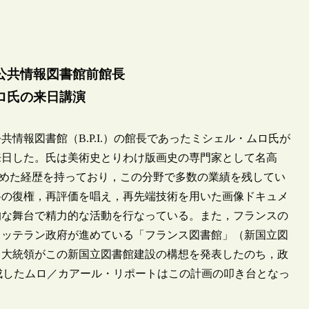
公共情報図書館前館長
ロ氏の来日講演
共情報図書館（B.P.I.）の館長であったミシェル・ムロ氏が
来日した。氏は美術史とりわけ版画史の専門家として名高
）を務めた経歴を持っており，この分野で多数の業績を残してい
料の復権，再評価を唱え，再先端技術を用いた画像ドキュメ
的な舞台で精力的な活動を行なっている。また，フランスの
ミッテラン政府が進めている「フランス図書館」（新国立図
。大統領がこの新国立図書館建設の構想を発表したのち，政
作成したムロ／カアール・リポートはこの計画の叩き台となっ