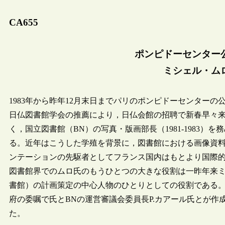
CA655
ポンピドーセンター
ミシェル・ム
1983年から昨年12月末日までパリのポンピドーセンターの公
日仏図書館学会の推薦により，日仏会館の招聘で新春早々
く，国立図書館（BN）の写真・版画部長（1981-1983
る。近年はこうした学殖を背景に，図書館における画像資
ンテーションの先駆者としてフランス国内はもとより国際
図書館界でのムロ氏のもうひとつの大きな役割は一昨年来
書館）の計画策定の中心人物のひとりとしての役割である
府の委嘱で氏とBNの運営審議会委員長P.カアール氏とが
た。