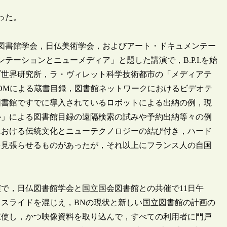
った。
仏図書館学会，日仏美術学会，およびアート・ドキュメンテー
ーションとニューメディア」と題した講演で，B.P.I.を始
ブ世界研究所，ラ・ヴィレット科学技術都市の「メディアテ
ROMによる蔵書目録，図書館ネットワークにおけるビデオテ
図書館ですでに導入されているロボットによる出納の例，現
ル」による図書館目録の遠隔検索の試みや予約出納等々の例
における伝統文化とニューテクノロジーの結び付き，ハード
を見張らせるものがあったが，それ以上にフランス人の自国
で，日仏図書館学会と国立国会図書館との共催で11日午
スライドを混じえ，BNの現状と新しい国立図書館の計画の
駆使し，かつ映像資料を取り込んで，すべての利用者に門戸