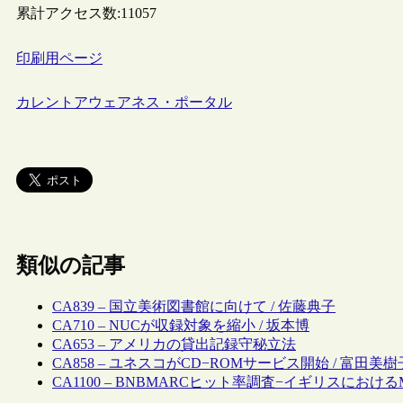
累計アクセス数:
11057
印刷用ページ
カレントアウェアネス・ポータル
類似の記事
CA839 – 国立美術図書館に向けて / 佐藤典子
CA710 – NUCが収録対象を縮小 / 坂本博
CA653 – アメリカの貸出記録守秘立法
CA858 – ユネスコがCD−ROMサービス開始 / 富田美樹
CA1100 – BNBMARCヒット率調査−イギリスにおけ