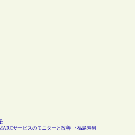
子
るMARCサービスのモニターと改善− / 福島寿男