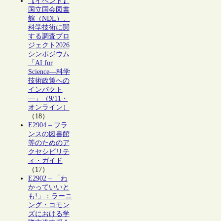
【イベント】
国立国会図書
館（NDL）、
科学技術に関
する調査プロ
ジェクト2026
シンポジウム
「AI for
Science―科学
技術政策への
インパクト
―」（9/11・
オンライン）
（18）
E2904 – フラ
ンスの図書館
等のためのア
クセシビリテ
ィ・ガイド
（17）
E2902 – 「わ
かっていいと
も!」：ラーニ
ング・コモン
ズにおける学