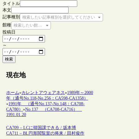
タイトル
本文
記事種別
検索したい記事種別を選択してください
館種
検索したい館種を選択してください
投稿日
～
検索
現在地
ホーム
»
カレントアウェアネス
»
1989年～2000
年（通号No.118-No.256：CA598-CA1358）
»
1991年 （通号No.137-No.148：CA708-
CA780）
»
No.137 （CA708-CA716）
1991.01.20
CA709 – LCに韓国課できる / 坂本博
CA711 – BL円形閲覧室の将来 / 田村俊作