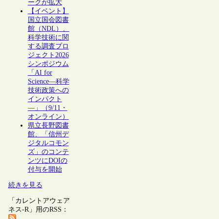
ークが拡大
【イベント】
国立国会図書
館（NDL）、
科学技術に関
する調査プロ
ジェクト2026
シンポジウム
「AI for
Science―科学
技術政策への
インパクト
―」（9/11・
オンライン）
県立長野図書
館、「信州デ
ジタルコモン
ズ」のコンテ
ンツにDOIの
付与を開始
続きを見る
「カレントアウェア
ネス-R」用のRSS：