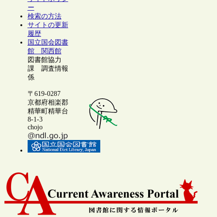
ー
検索の方法
サイトの更新
履歴
国立国会図書
館 関西館
図書館協力
課 調査情報
係
〒619-0287
京都府相楽郡
精華町精華台
8-1-3
chojo