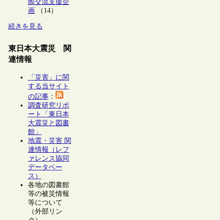
際交流支援企
画
（14）
続きを見る
東日本大震災 関
連情報
「災害」に関
する当サイト
の記事
：
調査研究リポ
ート「東日本
大震災と図書
館」
地震・災害 関
連情報（レフ
ァレンス協同
データベー
ス）
各地の図書館
等の被災情報
等について
（外部リン