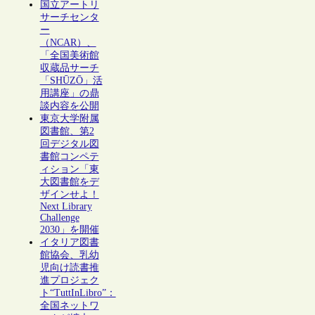
国立アートリ
サーチセンタ
ー
（NCAR）、
「全国美術館
収蔵品サーチ
「SHŪZŌ」活
用講座」の鼎
談内容を公開
東京大学附属
図書館、第2
回デジタル図
書館コンペテ
ィション「東
大図書館をデ
ザインせよ！
Next Library
Challenge
2030」を開催
イタリア図書
館協会、乳幼
児向け読書推
進プロジェク
ト“TuttInLibro”：
全国ネットワ