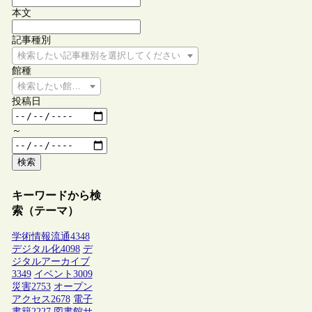
本文
記事種別
検索したい記事種別を選択してください
館種
検索したい館種を選択してください
投稿日
～
検索
キーワードから検
索（テーマ）
学術情報流通
4348
デジタル化
4098
デ
ジタルアーカイブ
3349
イベント
3009
災害
2753
オープン
アクセス
2678
電子
書籍
2227
図書館サ