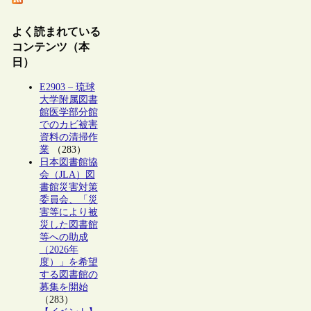
よく読まれている
コンテンツ（本
日）
E2903 – 琉球
大学附属図書
館医学部分館
でのカビ被害
資料の清掃作
業
（283）
日本図書館協
会（JLA）図
書館災害対策
委員会、「災
害等により被
災した図書館
等への助成
（2026年
度）」を希望
する図書館の
募集を開始
（283）