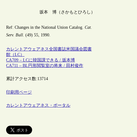
坂本 博（さかもとひろし）
Ref: Changes in the National Union Catalog.
Cat.
Serv. Bull
. (49) 55, 1990.
カレントアウェアネス
全国書誌
米国議会図書
館（LC）
CA709 – LCに韓国課できる / 坂本博
CA711 – BL円形閲覧室の将来 / 田村俊作
累計アクセス数:
13714
印刷用ページ
カレントアウェアネス・ポータル