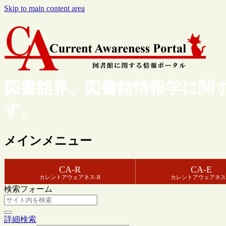
Skip to main content area
図書館界、図書館情報学に関
す。
メインメニュー
CA-R
CA-E
カレントアウェアネス-R
カレントアウェアネス
検索フォーム
詳細検索