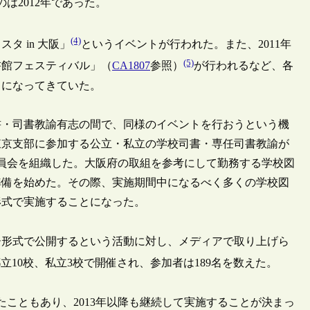
は2012年であった。
(4)
タ in 大阪」
というイベントが行われた。また、2011年
(5)
書館フェスティバル」（
CA1807
参照）
が行われるなど、各
うになってきていた。
・司書教諭有志の間で、同様のイベントを行おうという機
東京支部に参加する公立・私立の学校司書・専任司書教諭が
委員会を組織した。大阪府の取組を参考にして勤務する学校図
準備を始めた。その際、実施期間中になるべく多くの学校図
形式で実施することになった。
形式で公開するという活動に対し、メディアで取り上げら
都立10校、私立3校で開催され、参加者は189名を数えた。
こともあり、2013年以降も継続して実施することが決まっ