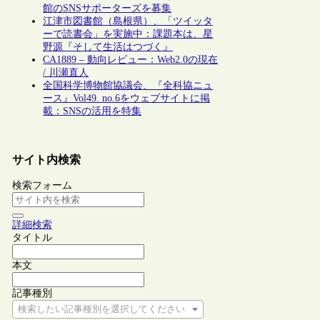
館のSNSサポーターズを募集
江津市図書館（島根県）、「ツイッタ
ーで読書会」を実施中：課題本は、星
野源『そして生活はつづく』
CA1889 – 動向レビュー：Web2.0の現在
/ 川瀬直人
全国科学博物館協議会、『全科協ニュ
ース』Vol49. no.6をウェブサイトに掲
載：SNSの活用を特集
サイト内検索
検索フォーム
詳細検索
タイトル
本文
記事種別
検索したい記事種別を選択してください