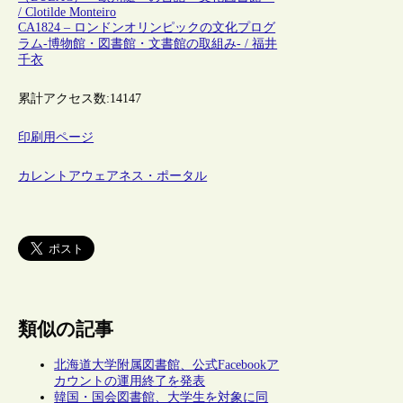
/ Clotilde Monteiro
CA1824 – ロンドンオリンピックの文化プログ
ラム-博物館・図書館・文書館の取組み- / 福井
千衣
累計アクセス数:
14147
印刷用ページ
カレントアウェアネス・ポータル
類似の記事
北海道大学附属図書館、公式Facebookア
カウントの運用終了を発表
韓国・国会図書館、大学生を対象に同