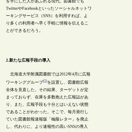
を手にした人があふれる現代。図書館でも
TwitterやFacebookといったソーシャルネットワ
ーキングサービス（SNS）を利用すれば、よ
り多くの利用者へ早く手軽に情報を伝えるこ
とができるだろう。
2.新たな広報手段の導入
北海道大学附属図書館では2012年4月に広報
(1)
ワーキンググループ
を設置し、図書館広報
全体を見直した。その結果、ターゲットが定
まっておらず、在庫を多数抱えた広報誌があ
り、また、広報手段も十分とはいえない状態
であることがわかった。そこで、毎月発行し
ていた図書館報速報版「楡蔭レター」を廃止
し、代わりに、より速報性の高いSNSの導入