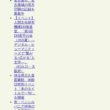
名古屋市、名
古屋城の現天
守閣の記録を
募集中
【イベント】
人間文化研究
機構DH推進
室、「第5回
DH若手の会
（2026夏）―
デジタル・ヒ
ューマニティ
ーズで“繋が
る×広がる”人
文学―」
（8/24-25・大
阪府）
埼玉県立久喜
図書館、休館
日特別イベン
ト「本のタイ
トルで一句!」
を開催
米・ペンシル
バニア州等の