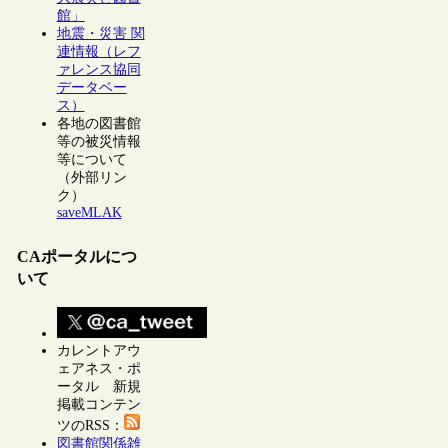
館」
地震・災害 関
連情報（レフ
ァレンス協同
データベー
ス）
各地の図書館
等の被災情報
等について
（外部リン
ク）
saveMLAK
CAポータルにつ
いて
カレントアウ
ェアネス・ポ
ータル 新規
掲載コンテン
ツのRSS：
図書館関係雑