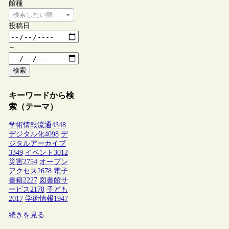
館種
検索したい館種を選択してください
投稿日
～
検索
キーワードから検
索（テーマ）
学術情報流通
4348
デジタル化
4098
デ
ジタルアーカイブ
3349
イベント
3012
災害
2754
オープン
アクセス
2678
電子
書籍
2227
図書館サ
ービス
2178
子ども
2017
学術情報
1947
続きを見る