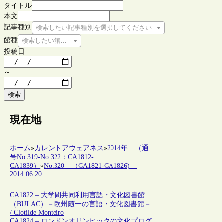
タイトル
本文
記事種別
検索したい記事種別を選択してください
館種
検索したい館種を選択してください
投稿日
～
検索
現在地
ホーム
»
カレントアウェアネス
»
2014年 （通
号No.319-No.322：CA1812-
CA1839）
»
No.320 （CA1821-CA1826)
2014.06.20
CA1822 – 大学間共同利用言語・文化図書館
（BULAC）－欧州随一の言語・文化図書館－
/ Clotilde Monteiro
CA1824 – ロンドンオリンピックの文化プログ