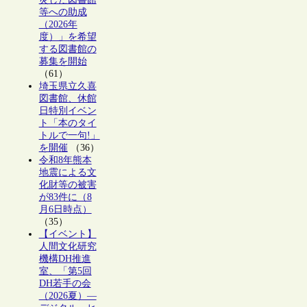
等への助成
（2026年
度）」を希望
する図書館の
募集を開始
（61）
埼玉県立久喜
図書館、休館
日特別イベン
ト「本のタイ
トルで一句!」
を開催
（36）
令和8年熊本
地震による文
化財等の被害
が83件に（8
月6日時点）
（35）
【イベント】
人間文化研究
機構DH推進
室、「第5回
DH若手の会
（2026夏）―