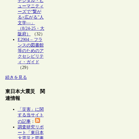
デジタル・ヒ
ューマニティ
ーズで“繋が
る×広がる”人
文学―」
（8/24-25・大
阪府）
（32）
E2904 – フラ
ンスの図書館
等のためのア
クセシビリテ
ィ・ガイド
（29）
続きを見る
東日本大震災 関
連情報
「災害」に関
する当サイト
の記事
：
調査研究リポ
ート「東日本
大震災と図書