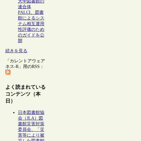
大学図書館の
連合体
PALCI、図書
館によるシス
テム相互運用
性評価のため
のガイドを公
開
続きを見る
「カレントアウェア
ネス-R」用のRSS：
よく読まれている
コンテンツ（本
日）
日本図書館協
会（JLA）図
書館災害対策
委員会、「災
害等により被
災した図書館