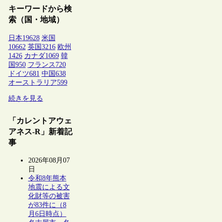
キーワードから検
索（国・地域）
日本
19628
米国
10662
英国
3216
欧州
1426
カナダ
1069
韓
国
950
フランス
720
ドイツ
681
中国
638
オーストラリア
599
続きを見る
「カレントアウェ
アネス-R」新着記
事
2026年08月07
日
令和8年熊本
地震による文
化財等の被害
が83件に（8
月6日時点）