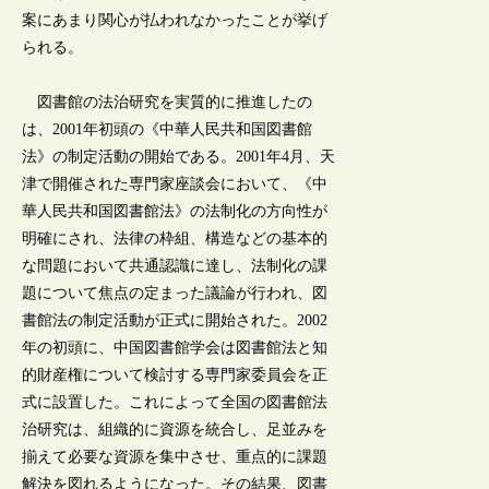
案にあまり関心が払われなかったことが挙げ
られる。
図書館の法治研究を実質的に推進したの
は、2001年初頭の《中華人民共和国図書館
法》の制定活動の開始である。2001年4月、天
津で開催された専門家座談会において、《中
華人民共和国図書館法》の法制化の方向性が
明確にされ、法律の枠組、構造などの基本的
な問題において共通認識に達し、法制化の課
題について焦点の定まった議論が行われ、図
書館法の制定活動が正式に開始された。2002
年の初頭に、中国図書館学会は図書館法と知
的財産権について検討する専門家委員会を正
式に設置した。これによって全国の図書館法
治研究は、組織的に資源を統合し、足並みを
揃えて必要な資源を集中させ、重点的に課題
解決を図れるようになった。その結果、図書