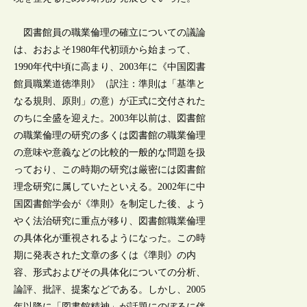
図書館員の職業倫理の確立についての議論
は、おおよそ1980年代初頭から始まって、
1990年代中頃に高まり、2003年に《中国図書
館員職業道徳準則》（訳注：準則は「基準と
なる規則、原則」の意）が正式に交付された
のちに全盛を迎えた。2003年以前は、図書館
の職業倫理の研究の多くは図書館の職業倫理
の意味や意義などの比較的一般的な問題を扱
っており、この時期の研究は厳密には図書館
理念研究に属していたといえる。2002年に中
国図書館学会が《準則》を制定した後、よう
やく法治研究に重点が移り、図書館職業倫理
の具体化が重視されるようになった。この時
期に発表された文章の多くは《準則》の内
容、形式およびその具体化についての分析、
論評、批評、提案などである。しかし、2005
年以降に「図書館精神」が話題にのぼるに伴