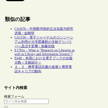
類似の記事
CA1670 – 中国图书馆的立法实践与研究
进展 / 金晓明
CA1530 – 電子ジャーナルのコンソーシ
アム利用が大学図書館の文献デリバリ
ーへ及ぼす影響 / 加藤信哉
E1781e – What is “Research on Libraries as
well as Library and Information Science”?
E648 – 米国における電子ブックの出版
点数＜文献紹介＞
２．２ 携帯電話読書の進展と携帯電
話キャリアの動向
サイト内検索
検索フォーム