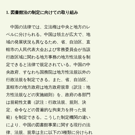
1. 図書館法の制定に向けての取り組み
中国の法律では、立法権は中央と地方のレ
ベルに分けられる。中国は領土が広大で、地
域の発展状況も異なるため、省、自治区、直
轄市の人民代表大会および常務委員会が当該
行政区域に関わる地方事務の地方性法規を制
定できると法律で規定されている。中国の中
央政府、すなわち国務院は地方性法規以外の
行政法規を制定できる。また、省、自治区、
直轄市の地方政府は地方政府規章（訳注：地
方性法規などの実施細則）を、政府の各部門
は規範性文書（訳注：行政法規、規則、決
定、命令などの普遍的な拘束力を持った規
範）を制定できる。こうした制定機関の違い
により、中国の図書館事業に関する現行の法
律、法規、規章は主に以下の3種類に分けられ