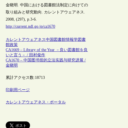
金晓明. 中国における図書館法制定に向けての
取り組みと研究動向. カレントアウェアネス.
2008, (297), p.3-6.
http://current.ndl.go.jp/ca1670
カレントアウェアネス
中国
図書館情報学
図書
館政策
CA1669 – Library of the Year －良い図書館を良
いと言う－ / 田村俊作
CA1670 – 中国图书馆的立法实践与研究进展 /
金晓明
累計アクセス数:
18713
印刷用ページ
カレントアウェアネス・ポータル