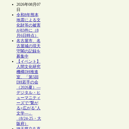
2026年08月07
日
令和8年熊本
地震による文
化財等の被害
が83件に（8
月6日時点）
名古屋市、名
古屋城の現天
守閣の記録を
募集中
【イベント】
人間文化研究
機構DH推進
室、「第5回
DH若手の会
（2026夏）―
デジタル・ヒ
ューマニティ
ーズで“繋が
る×広がる”人
文学―」
（8/24-25・大
阪府）
埼玉県立久喜