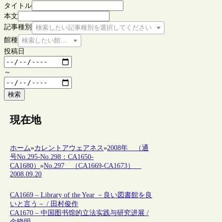
タイトル
本文
記事種別
検索したい記事種別を選択してください
館種
検索したい館種を選択してください
投稿日
～
検索
現在地
ホーム
»
カレントアウェアネス
»
2008年 （通
号No.295-No.298：CA1650-
CA1680）
»
No.297 （CA1669-CA1673）
2008.09.20
CA1669 – Library of the Year －良い図書館を良
いと言う－ / 田村俊作
CA1670 – 中国图书馆的立法实践与研究进展 /
金晓明