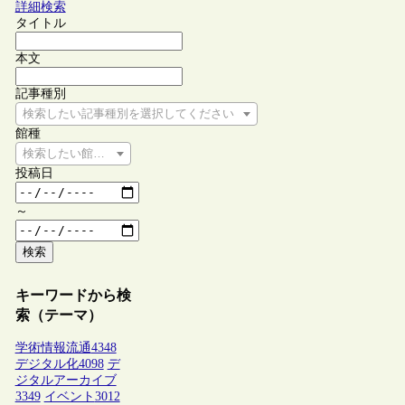
詳細検索
タイトル
本文
記事種別
検索したい記事種別を選択してください
館種
検索したい館種を選択してください
投稿日
～
検索
キーワードから検
索（テーマ）
学術情報流通
4348
デジタル化
4098
デ
ジタルアーカイブ
3349
イベント
3012