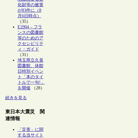
化財等の被害
が83件に（8
月6日時点）
（35）
E2904 – フラ
ンスの図書館
等のためのア
クセシビリテ
ィ・ガイド
（31）
埼玉県立久喜
図書館、休館
日特別イベン
ト「本のタイ
トルで一句!」
を開催
（28）
続きを見る
東日本大震災 関
連情報
「災害」に関
する当サイト