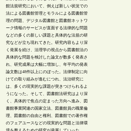
館法規研究において、例えば新しい状況での
法による図書館管理とモラルによる図書館管
理の問題、デジタル図書館と図書館ネットワ
ーク情報のサービスが直面する法律的な問題
などの多くの新しい課題と具体的な法規の研
究などが立ち現れてきた。研究内容もより深
く発展を続け、法理学の視点から図書館法の
具体的な問題を検討した論文が数多く発表さ
れ、研究成果は大幅に増加し、年平均の発表
論文数は48件以上にのぼった。法律制定に向
けての取り組みが進むにつれ、法治研究に
は、多くの現実的な課題が突きつけられるよ
うになった。そして、図書館法研究はより深
く、具体的で焦点の定まった方向へ進み、図
書館事業関連の国家立法、図書館員の職業倫
理、図書館の自由と権利、図書館での著作権
のフェアユースなどの現実的な問題と法律環
境を整えるための研究が発展していった。