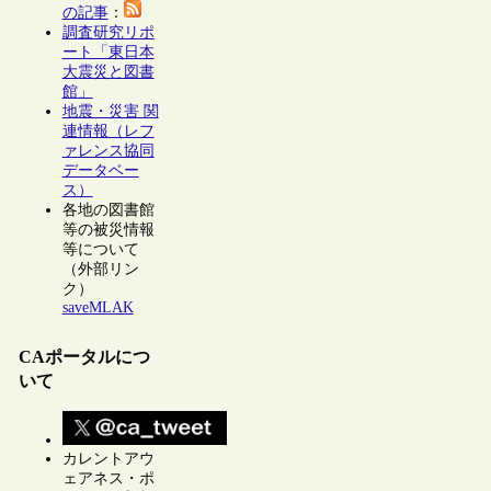
の記事
：
調査研究リポ
ート「東日本
大震災と図書
館」
地震・災害 関
連情報（レフ
ァレンス協同
データベー
ス）
各地の図書館
等の被災情報
等について
（外部リン
ク）
saveMLAK
CAポータルにつ
いて
カレントアウ
ェアネス・ポ