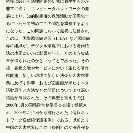
密接に関わる法律問題の研究に着手するのが
非常に遅く、コンピュータネットワークの発
展により、知的財産権の保護活動が国際化す
るにいたって初めてこの問題を重視するよう
になった。この問題において最初に注目され
たのは、国際図書館連盟（IFLA）など図書館
界の組織が、デジタル環境下における著作権
法の改正にいかに影響を与え、どのような成
果が得られたのかということであった。その
後、各種文献やサービスにおいて生じる著作
権問題、新しい環境で新しい法令が図書館業
務に及ぼす影響、および図書館が果たすべき
活動原則と方法などの問題についてより深い
議論が展開された。その典型と言えるのは、
2006年5月の国務院常務委員会会議で採択さ
れ、2006年7月1日から施行された《情報ネッ
トワーク送信権保護条例》である。以前より
中国の図書館界はこの《条例》の立法過程を