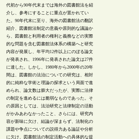
代初から90年代末までは海外の図書館法を紹
介し、参考にすることに重点が置かれてい
た。90年代末に至り、海外の図書館法の翻訳
紹介、図書館法制定の意義や原則的な議論か
ら、図書館と利用者の権利と義務などの実際
的な問題を含む図書館法体系の構築へと研究
内容が発展し、年平均12件以上にのぼる論文
が発表され、1996年に発表された論文は27件
に達した。しかし、1980年から2000年の20年
間は、図書館の法治についての研究は、相対
的に純粋な学術と理論の探求という局面で進
められ、論文数は膨大だったが、実際に法律
の制定を進めるには脆弱なものであった。そ
の原因としては、法治研究と法律制定の活動
がかみあわなかったこと、さらには、研究内
容が新味に欠け、結論が深まらず、法制化の
課題や争点についての説得力ある論証や分析
に欠け、図書館法の制定活動への具体的な提