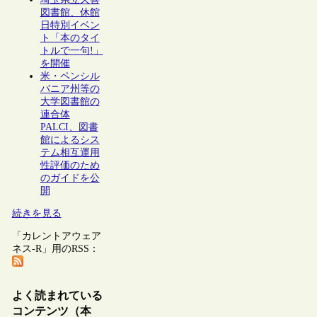
図書館、休館
日特別イベン
ト「本のタイ
トルで一句!」
を開催
米・ペンシル
バニア州等の
大学図書館の
連合体
PALCI、図書
館によるシス
テム相互運用
性評価のため
のガイドを公
開
続きを見る
「カレントアウェア
ネス-R」用のRSS：
よく読まれている
コンテンツ（本