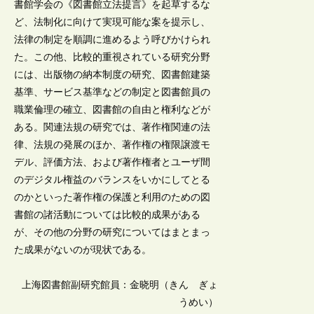
書館学会の《図書館立法提言》を起草するな
ど、法制化に向けて実現可能な案を提示し、
法律の制定を順調に進めるよう呼びかけられ
た。この他、比較的重視されている研究分野
には、出版物の納本制度の研究、図書館建築
基準、サービス基準などの制定と図書館員の
職業倫理の確立、図書館の自由と権利などが
ある。関連法規の研究では、著作権関連の法
律、法規の発展のほか、著作権の権限譲渡モ
デル、評価方法、および著作権者とユーザ間
のデジタル権益のバランスをいかにしてとる
のかといった著作権の保護と利用のための図
書館の諸活動については比較的成果がある
が、その他の分野の研究についてはまとまっ
た成果がないのが現状である。
上海図書館副研究館員：金晓明（きん ぎょ
うめい）