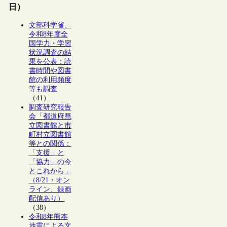
日）
文部科学省、
令和8年度全
国学力・学習
状況調査の結
果を公表：読
書時間や図書
館の利用頻度
等も調査
（41）
調査研究報告
会「都道府県
立図書館と市
町村立図書館
等との関係：
「支援」と
「協力」の今
とこれから」
（8/21・オン
ライン、録画
配信あり）
（38）
令和8年熊本
地震による文