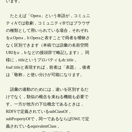
います。
たとえば「Opera」という単語が，コミュニ
ティAでは歌劇，コミュニティBではブラウザ
の種類として用いられている場合，それぞれ
をa:Opera，b:Operaと表すことで両者を曖昧さ
なく区別できます（本稿では語彙の名前空間
URIをa:，b:などの接頭辞で略記します）。同
様に，titleというプロパティもdc:title，
foaf:titleと表現すれば，前者は「表題」，後者
は「敬称」と使い分けが可能になります。
語彙の連動のためには，違いを区別するだ
けでなく，類似の概念を束ねる機能も必要で
す。一方が他方の下位概念であるときは，
RDFSで定義されているsubClassOf，
subPropertyOfで，同一であるならばOWLで定
義されているequivalentClass，