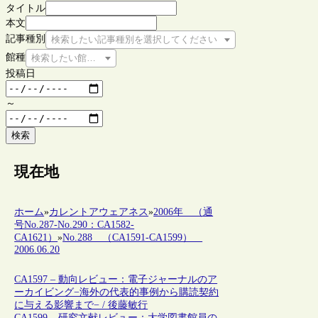
タイトル
本文
記事種別
検索したい記事種別を選択してください
館種
検索したい館種を選択してください
投稿日
～
検索
現在地
ホーム
»
カレントアウェアネス
»
2006年 （通
号No.287-No.290：CA1582-
CA1621）
»
No.288 （CA1591-CA1599）
2006.06.20
CA1597 – 動向レビュー：電子ジャーナルのア
ーカイビング−海外の代表的事例から購読契約
に与える影響まで− / 後藤敏行
CA1599 – 研究文献レビュー：大学図書館員の