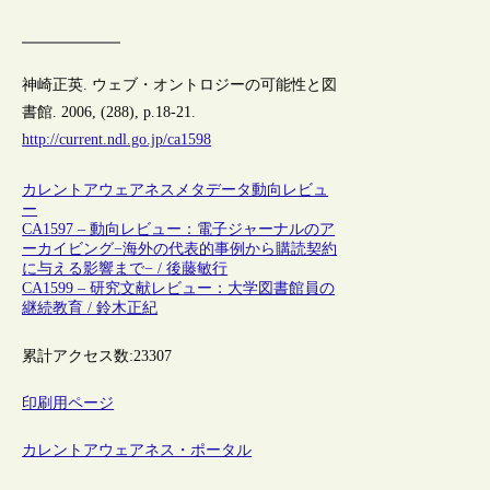
神崎正英. ウェブ・オントロジーの可能性と図
書館. 2006, (288), p.18-21.
http://current.ndl.go.jp/ca1598
カレントアウェアネス
メタデータ
動向レビュ
ー
CA1597 – 動向レビュー：電子ジャーナルのア
ーカイビング−海外の代表的事例から購読契約
に与える影響まで− / 後藤敏行
CA1599 – 研究文献レビュー：大学図書館員の
継続教育 / 鈴木正紀
累計アクセス数:
23307
印刷用ページ
カレントアウェアネス・ポータル