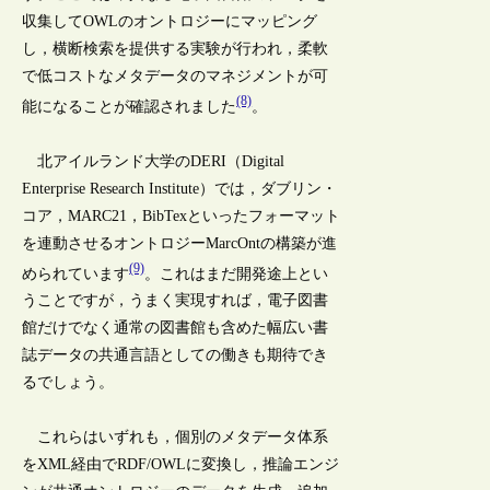
収集してOWLのオントロジーにマッピング
し，横断検索を提供する実験が行われ，柔軟
で低コストなメタデータのマネジメントが可
(8)
能になることが確認されました
。
北アイルランド大学のDERI（Digital
Enterprise Research Institute）では，ダブリン・
コア，MARC21，BibTexといったフォーマット
を連動させるオントロジーMarcOntの構築が進
(9)
められています
。これはまだ開発途上とい
うことですが，うまく実現すれば，電子図書
館だけでなく通常の図書館も含めた幅広い書
誌データの共通言語としての働きも期待でき
るでしょう。
これらはいずれも，個別のメタデータ体系
をXML経由でRDF/OWLに変換し，推論エンジ