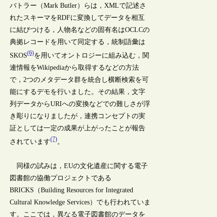
バトラー（Mark Butler）らは，XMLで記述さ
れたスキーマをRDFに変換してデータを相互
に結びつける，人物名などの固有名はOCLCの
典拠レコードを用いて同定する，統制語彙は
(6)
SKOS
を用いてオントロジーに組み込む，関
連情報をWikipediaから取得するなどの方法
で，2つのメタデータ群を統合し横断検索を可
能にするデモを行いました。その結果，文字
列データからURIへの変換などでの難しさが浮
き彫りになりましたが，連携コンセプトの実
証としては一定の成果が上がったことが報告
(7)
されています
。
同様の試みは，EUの文化遺産に関する電子
図書館の協働プロジェクトである
BRICKS（Building Resources for Integrated
Cultural Knowledge Services）でも行われていま
す。ここでは，異なる電子図書館のデータを