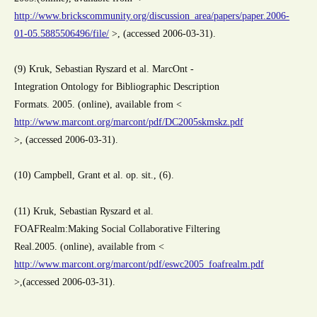
http://www.brickscommunity.org/discussion_area/papers/paper.2006-
01-05.5885506496/file/
>, (accessed 2006-03-31).
(9) Kruk, Sebastian Ryszard et al. MarcOnt -
Integration Ontology for Bibliographic Description
Formats. 2005. (online), available from <
http://www.marcont.org/marcont/pdf/DC2005skmskz.pdf
>, (accessed 2006-03-31).
(10) Campbell, Grant et al. op. sit., (6).
(11) Kruk, Sebastian Ryszard et al.
FOAFRealm:Making Social Collaborative Filtering
Real.2005. (online), available from <
http://www.marcont.org/marcont/pdf/eswc2005_foafrealm.pdf
>,(accessed 2006-03-31).