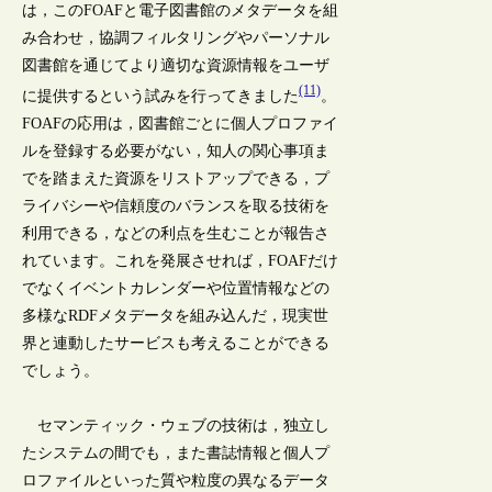
は，このFOAFと電子図書館のメタデータを組
み合わせ，協調フィルタリングやパーソナル
図書館を通じてより適切な資源情報をユーザ
(11)
に提供するという試みを行ってきました
。
FOAFの応用は，図書館ごとに個人プロファイ
ルを登録する必要がない，知人の関心事項ま
でを踏まえた資源をリストアップできる，プ
ライバシーや信頼度のバランスを取る技術を
利用できる，などの利点を生むことが報告さ
れています。これを発展させれば，FOAFだけ
でなくイベントカレンダーや位置情報などの
多様なRDFメタデータを組み込んだ，現実世
界と連動したサービスも考えることができる
でしょう。
セマンティック・ウェブの技術は，独立し
たシステムの間でも，また書誌情報と個人プ
ロファイルといった質や粒度の異なるデータ