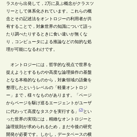
ラスから出発して，2万に及ぶ概念がクラスツ
リーとして体系化されています。これらの概
念とその記述法をオントロジーの利用者が共
有することで，対象世界の知識について語っ
たり調べたりするときに食い違いが無くな
り，コンピュータによる推論などの知的な処
理が可能になるわけです。
オントロジーには，哲学的な視点で世界を
捉えようとするものや高度な論理操作の基盤
となる本格的なものから，対象領域の語彙を
整理したというレベルの「軽量オントロジ
ー」まで，様々なものがあります。「ページ
からページを駆け巡るエージェントがユーザ
(2)
に代わって高度なタスクを実行する」
とい
った世界の実現には，精緻なオントロジーと
論理規則が求められるため，まだ今後の研究
開発が必要です。しかし，データベースの横