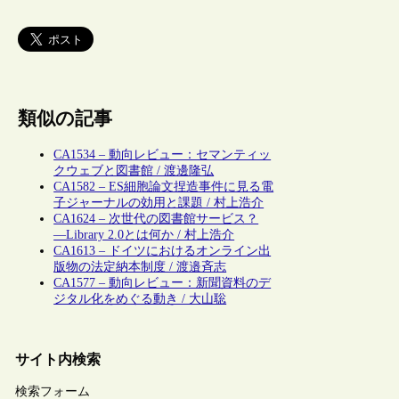
類似の記事
CA1534 – 動向レビュー：セマンティッ
クウェブと図書館 / 渡邊隆弘
CA1582 – ES細胞論文捏造事件に見る電
子ジャーナルの効用と課題 / 村上浩介
CA1624 – 次世代の図書館サービス？
―Library 2.0とは何か / 村上浩介
CA1613 – ドイツにおけるオンライン出
版物の法定納本制度 / 渡邉斉志
CA1577 – 動向レビュー：新聞資料のデ
ジタル化をめぐる動き / 大山聡
サイト内検索
検索フォーム