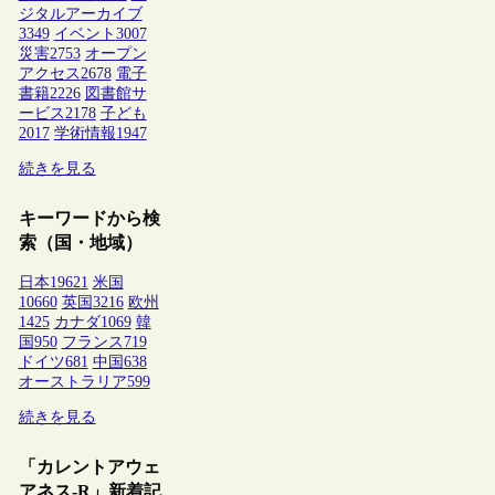
ジタルアーカイブ
3349
イベント
3007
災害
2753
オープン
アクセス
2678
電子
書籍
2226
図書館サ
ービス
2178
子ども
2017
学術情報
1947
続きを見る
キーワードから検
索（国・地域）
日本
19621
米国
10660
英国
3216
欧州
1425
カナダ
1069
韓
国
950
フランス
719
ドイツ
681
中国
638
オーストラリア
599
続きを見る
「カレントアウェ
アネス-R」新着記