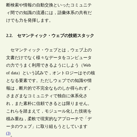
断検索や情報の自動交換といったコミュニテ
ィ間での知識の流通には，語彙体系の共有だ
けでも力を発揮します。
2.2. セマンティック・ウェブの技術スタック
セマンティック・ウェブとは，ウェブ上の
文書だけでなく様々なデータをコンピュータ
の力でうまく利用できるようにしよう（Web
of data）という試みで，オントロジーはその核
となる要素です。ただしウェブでの知識や情
報は，断片的で不完全なものしか得られず，
さまざまなコミュニティで独自に体系化さ
れ，また素朴に信頼できるとは限りません。
これらを踏まえて，モジュール化した技術を
積み重ね，柔軟で現実的なアプローチで「デ
ータのウェブ」に取り組もうとしています
(3)
。