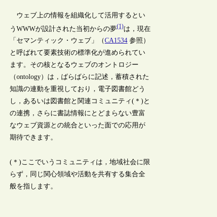
ウェブ上の情報を組織化して活用するとい
(1)
うWWWが設計された当初からの夢
は，現在
「セマンティック・ウェブ」（
CA1534
参照）
と呼ばれて要素技術の標準化が進められてい
ます。その核となるウェブのオントロジー
（ontology）は，ばらばらに記述，蓄積された
知識の連動を重視しており，電子図書館どう
し，あるいは図書館と関連コミュニティ(＊)と
の連携，さらに書誌情報にとどまらない豊富
なウェブ資源との統合といった面での応用が
期待できます。
(＊)ここでいうコミュニティは，地域社会に限
らず，同じ関心領域や活動を共有する集合全
般を指します。