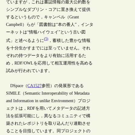
ていますが，これは書誌情報の最大公約数を
シンプルなダブリン・コアに置き換えて提供
するというもので，キャンベル（Grant
Campbell）らが「図書館は“本の番人”，インタ
ーネットは“情報ハイウェイ”という古い図
(5)
式」と述べるように
，蓄積した豊かな情報
を十分生かすまでには至っていません。それ
ぞれの持つデータをより有効に活用するた
め，RDF/OWLを応用して相互運用性を高める
試みが行われています。
DSpace（
CA1527
参照）の発展形である
SIMILE（Semantic Interoperability of Metadata
and Information in unlike Environment）プロジ
ェクトは，RDFを用いてメタデータの記述方
法を拡張可能にし，異なるコミュニティで構
築されたレポジトリを取り込んだり連動させ
ることを目指しています。同プロジェクトの