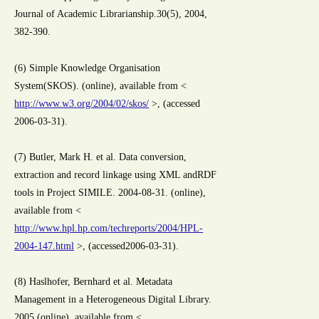
Journal of Academic Librarianship.30(5), 2004,
382-390.
(6) Simple Knowledge Organisation
System(SKOS). (online), available from <
http://www.w3.org/2004/02/skos/
>, (accessed
2006-03-31).
(7) Butler, Mark H. et al. Data conversion,
extraction and record linkage using XML andRDF
tools in Project SIMILE. 2004-08-31. (online),
available from <
http://www.hpl.hp.com/techreports/2004/HPL-
2004-147.html
>, (accessed2006-03-31).
(8) Haslhofer, Bernhard et al. Metadata
Management in a Heterogeneous Digital Library.
2005.(online), available from <