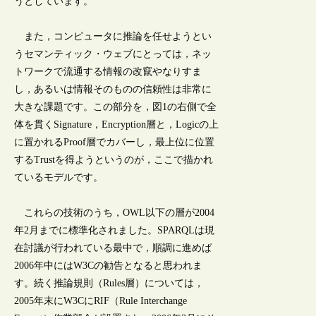
うとしています。
また，コンピュータに推論を任せようとい
うセマンティック・ウェブにとっては，ネッ
トワークで流通する情報の改竄やなりすま
し，あるいは情報そのものの信頼性は非常に
大きな課題です。この部分を，図1の右側で全
体を貫くSignature，Encryption層と，Logicの上
に置かれるProof層でカバーし，最上位に位置
するTrustを得ようというのが，ここで描かれ
ているモデルです。
これらの技術のうち，OWL以下の層が2004
年2月までに標準化されました。SPARQLは現
在討議が行われている最中で，順調に進めば
2006年中にはW3Cの勧告となると思われま
す。続く推論規則（Rules層）については，
2005年末にW3CにRIF（Rule Interchange