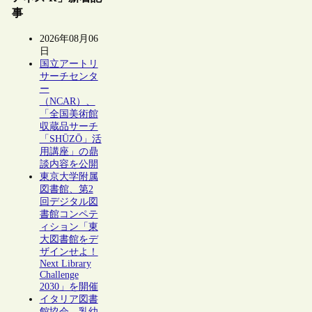
事
2026年08月06
日
国立アートリ
サーチセンタ
ー
（NCAR）、
「全国美術館
収蔵品サーチ
「SHŪZŌ」活
用講座」の鼎
談内容を公開
東京大学附属
図書館、第2
回デジタル図
書館コンペテ
ィション「東
大図書館をデ
ザインせよ！
Next Library
Challenge
2030」を開催
イタリア図書
館協会、乳幼