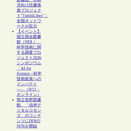
児向け読書推
進プロジェク
ト“TuttInLibro”：
全国ネットワ
ークが拡大
【イベント】
国立国会図書
館（NDL）、
科学技術に関
する調査プロ
ジェクト2026
シンポジウム
「AI for
Science―科学
技術政策への
インパクト
―」（9/11・
オンライン）
県立長野図書
館、「信州デ
ジタルコモン
ズ」のコンテ
ンツにDOIの
付与を開始