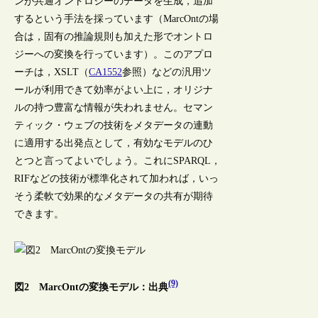
ンが共通オントロジーのデータを生成，追加
するという手法を採っています（MarcOntの場
合は，固有の推論規則も加えた形でオントロ
ジーへの変換を行っています）。このアプロ
ーチは，XSLT（
CA1552
参照）などの汎用ツ
ールが利用できて効率がよい上に，オリジナ
ルの持つ豊富な情報が失われません。セマン
ティック・ウェブの技術をメタデータの連動
に適用する出発点として，有効なモデルのひ
とつと言ってよいでしょう。これにSPARQL，
RIFなどの技術が標準化されて加われば，いっ
そう柔軟で効果的なメタデータの共有が期待
できます。
(9)
図2 MarcOntの変換モデル：出典