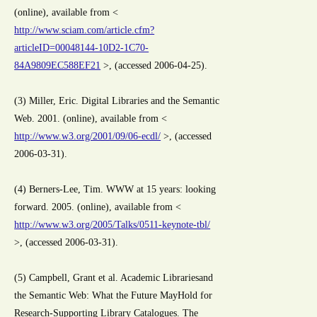
(online), available from <
http://www.sciam.com/article.cfm?
articleID=00048144-10D2-1C70-
84A9809EC588EF21
>, (accessed 2006-04-25).
(3) Miller, Eric. Digital Libraries and the Semantic
Web. 2001. (online), available from <
http://www.w3.org/2001/09/06-ecdl/
>, (accessed
2006-03-31).
(4) Berners-Lee, Tim. WWW at 15 years: looking
forward. 2005. (online), available from <
http://www.w3.org/2005/Talks/0511-keynote-tbl/
>, (accessed 2006-03-31).
(5) Campbell, Grant et al. Academic Librariesand
the Semantic Web: What the Future MayHold for
Research-Supporting Library Catalogues. The