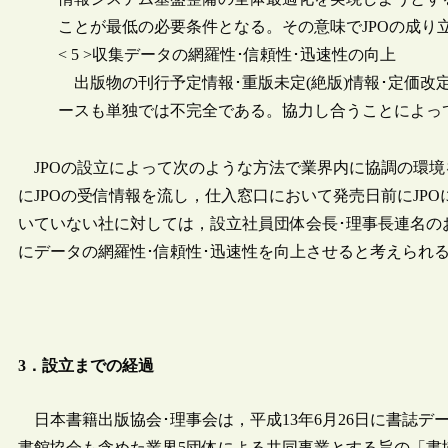
ことが最低の必要条件となる。その意味でJPOの成り
< 5 >収集データの網羅性･信頼性･迅速性の向上
出版物の刊行予定情報･重版未定(絶版)情報･定価改
ースも単独では不完全である。協力し合うことによっ
JPOの設立によって次のような方法で業界内に協調の環境
にJPOの受信情報を流し，仕入窓口において発売日前にJP
いていない社に対しては，設立社員団体会長･理事長連名の
にデータの網羅性･信頼性･迅速性を向上させると考えられ
3．設立までの経過
日本書籍出版協会･理事会は，平成13年6月26日に書誌
書館協会も含めた業界5団体による共同事業とする旨の「書