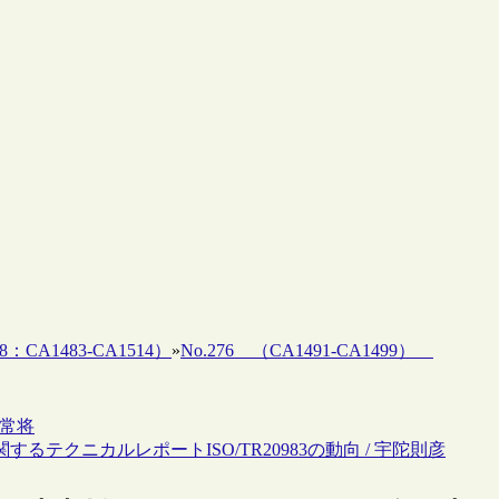
8：CA1483-CA1514）
»
No.276 （CA1491-CA1499）
本常将
るテクニカルレポートISO/TR20983の動向 / 宇陀則彦