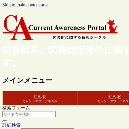
Skip to main content area
図書館界、図書館情報学に関
す。
メインメニュー
CA-R
CA-E
カレントアウェアネス-R
カレントアウェアネス
検索フォーム
詳細検索