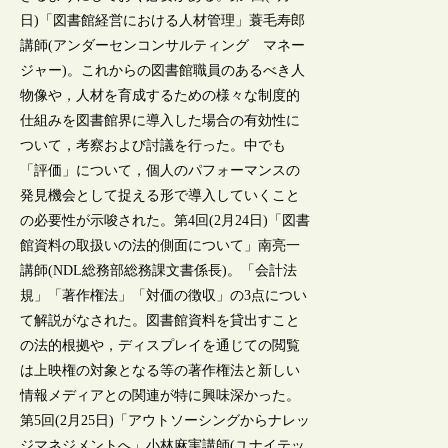
日)「図書館経営における人材管理」蓑毛寿郎
講師(アンダーセンコンサルティング マネー
ジャー)。これからの図書館職員のあるべき人
物像や，人材を育成するための様々な制度的
仕組みを図書館界に導入した場合の有効性に
ついて，考察および討議を行った。中でも
「評価」について，個人のパフォーマンスの
発見機会として捉える形で導入していくこと
の必要性が示唆された。第4回(2月24日)「図書
館資料の取扱いの法的側面について」南亮一
講師(NDL総務部総務課文書係長)。「会計法
規」「著作権法」「対価の徴収」の3点につい
て解説がなされた。図書館資料を貸出すこと
の法的根拠や，ディスプレイを通じての閲覧
は上映権の対象となる等の著作権法と新しい
情報メディアとの関連が特に興味深かった。
第5回(2月25日)「アウトソーシングからナレッ
ジマネジメントへ」小林麻実講師(ユナイテッ