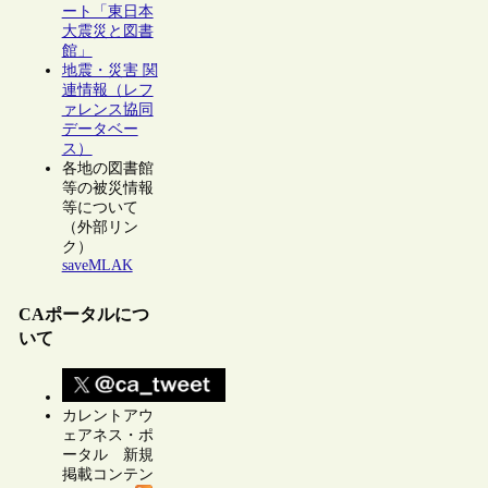
ート「東日本
大震災と図書
館」
地震・災害 関
連情報（レフ
ァレンス協同
データベー
ス）
各地の図書館
等の被災情報
等について
（外部リン
ク）
saveMLAK
CAポータルにつ
いて
カレントアウ
ェアネス・ポ
ータル 新規
掲載コンテン