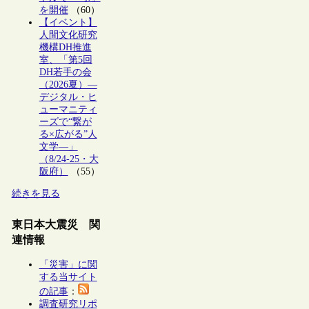
を開催
（60）
【イベント】
人間文化研究
機構DH推進
室、「第5回
DH若手の会
（2026夏）―
デジタル・ヒ
ューマニティ
ーズで“繋が
る×広がる”人
文学―」
（8/24-25・大
阪府）
（55）
続きを見る
東日本大震災 関
連情報
「災害」に関
する当サイト
の記事
：
調査研究リポ