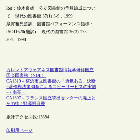
Ref：鈴木良雄 公立図書館の予算編成につい
て 現代の図書館 37(1) 3-9，1999
糸賀雅児監訳 図書館パフォーマンス指標：
ISO11620(翻訳) 現代の図書館 36(3) 175-
204，1998
カレントアウェアネス
図書館情報学
研修
国立
国会図書館（NDL）
CA1319 – 横浜市立図書館の「勇気ある」決断
−著作権法第30条によるコピーサービスの実施
− / 南亮一
CA1307 – フランス国立貸出センターの廃止と
その後 / 野澤明日香
累計アクセス数:
13684
印刷用ページ