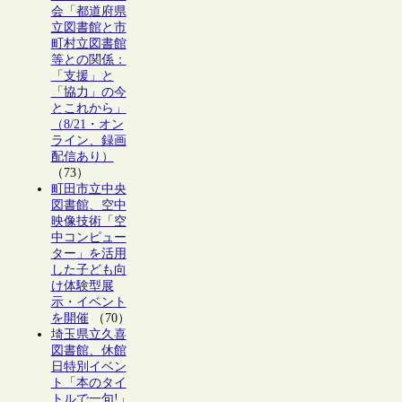
会「都道府県
立図書館と市
町村立図書館
等との関係：
「支援」と
「協力」の今
とこれから」
（8/21・オン
ライン、録画
配信あり）
（73）
町田市立中央
図書館、空中
映像技術「空
中コンピュー
ター」を活用
した子ども向
け体験型展
示・イベント
を開催
（70）
埼玉県立久喜
図書館、休館
日特別イベン
ト「本のタイ
トルで一句!」