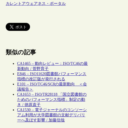
カレントアウェアネス・ポータル
類似の記事
CA1465 – 動向レビュー：ISO/TC46の最
新動向 / 菅野育子
E846 – ISO11620図書館パフォーマンス
指標の改訂版が発行される
E101 – ISO/TC46/SC8の最新動向 ＜会
議報告＞
CA1653 – ISO/TR28118 「国立図書館の
ためのパフォーマンス指標」制定の動
き / 徳原直子
CA1530 – 電子ジャーナルのコンソーシ
アム利用が大学図書館の文献デリバリ
ーへ及ぼす影響 / 加藤信哉