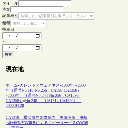
タイトル
本文
記事種別
検索したい記事種別を選択してください
館種
検索したい館種を選択してください
投稿日
～
検索
現在地
ホーム
»
カレントアウェアネス
»
1989年～2000
年（通号No.118-No.256：CA598-CA1358）
»
2000年 （通号No.245-No.256：CA1296-
CA1358）
»
No.248 （CA1314-CA1320）
2000.04.20
CA1319 – 横浜市立図書館の「勇気ある」決断
−著作権法第30条によるコピーサービスの実施
− / 南亮一