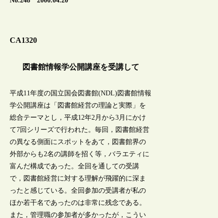
No.248 2000.04.20
CA1320
図書館情報学公開講座を受講して
平成11年度の国立国会図書館(NDL)図書館情報
学公開講座は「図書館経営の理論と実際」を
総合テーマとし，平成12年2月から3月にかけ
て7回シリーズで行われた。毎回，図書館経営
の異なる側面にスポットをあて，図書館界の
外部からも2名の講師を招く等，バラエティに
富んだ構成であった。全回を通しての受講
で，図書館経営に対する理解が飛躍的に深ま
ったと感じている。全回参加の受講者が私の
ほか若干名であったのは非常に残念である。
また，管理職の参加者が多かったが，こうい