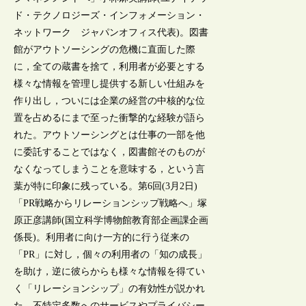
ド・テクノロジーズ・インフォメーション・
ネットワーク ジャパンオフィス代表)。図書
館がアウトソーシングの危機に直面した際
に，全ての蔵書を捨て，利用者が必要とする
様々な情報を管理し提供する新しい仕組みを
作り出し，ついには企業の経営の中核的な位
置を占めるにまで至った衝撃的な経験が語ら
れた。アウトソーシングとは仕事の一部を他
に委託することではなく，図書館そのものが
なくなってしまうことを意味する，という言
葉が特に印象に残っている。第6回(3月2日)
「PR戦略からリレーションシップ戦略へ」塚
原正彦講師(国立科学博物館教育部企画課企画
係長)。利用者に向け一方的に行う従来の
「PR」に対し，個々の利用者の「知の成長」
を助け，逆に彼らからも様々な情報を得てい
く「リレーションシップ」の有効性が説かれ
た。不特定多数へのサービスやプライバシー