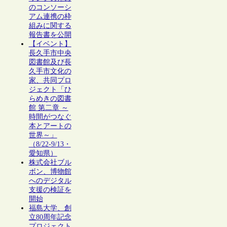
のコンソーシ
アム連携の枠
組みに関する
報告書を公開
【イベント】
長久手市中央
図書館及び長
久手市文化の
家、共同プロ
ジェクト「ひ
らめきの図書
館 第二章 ～
時間がつなぐ
本とアートの
世界～」
（8/22-9/13・
愛知県）
株式会社ブル
ボン、博物館
へのデジタル
支援の検証を
開始
福島大学、創
立80周年記念
プロジェクト