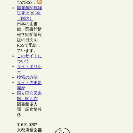
ツのRSS：
図書館関係雑
誌目次RSS集
（国内）
日本の図書
館・図書館情
報学関係情報
誌の目次を
RSSで配信し
ています。
このサイトに
ついて
サイトポリシ
ー
検索の方法
サイトの更新
履歴
国立国会図書
館 関西館
図書館協力
課 調査情報
係
〒619-0287
京都府相楽郡