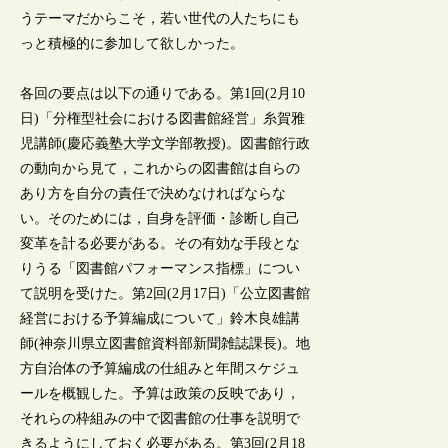
うテーマだからこそ，若い世代の人たちにも
っと積極的に参加して欲しかった。
各回の要点は以下の通りである。第1回(2月10
日)「分権型社会における図書館経営」糸賀雅
児講師(慶応義塾大学文学部教授)。図書館行政
の動向から見て，これからの図書館は自らの
あり方を自分の責任で決めなければならな
い。そのためには，自身を評価・診断し自己
変革を計る必要がある。その有効な手段とな
りうる「図書館パフォーマンス指標」につい
て説明を受けた。第2回(2月17日)「公立図書館
経営における予算編成について」鈴木良雄講
師(神奈川県立図書館資料部新聞雑誌課長)。地
方自治体の予算編成の仕組みと年間スケジュ
ールを概観した。予算は政策の反映であり，
それらの枠組みの中で図書館の仕事を説明で
きるようにしておく必要がある。第3回(2月18