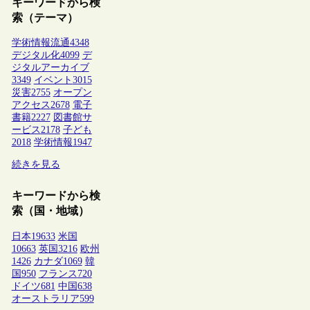
キーワードから検
索（テーマ）
学術情報流通
4348
デジタル化
4099
デ
ジタルアーカイブ
3349
イベント
3015
災害
2755
オープン
アクセス
2678
電子
書籍
2227
図書館サ
ービス
2178
子ども
2018
学術情報
1947
続きを見る
キーワードから検
索（国・地域）
日本
19633
米国
10663
英国
3216
欧州
1426
カナダ
1069
韓
国
950
フランス
720
ドイツ
681
中国
638
オーストラリア
599