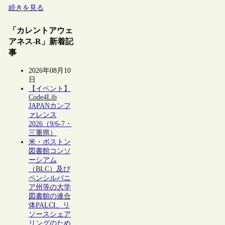
続きを見る
「カレントアウェ
アネス-R」新着記
事
2026年08月10
日
【イベント】
Code4Lib
JAPANカンフ
ァレンス
2026（9/6-7・
三重県）
米・ボストン
図書館コンソ
ーシアム
（BLC）及び
ペンシルバニ
ア州等の大学
図書館の連合
体PALCI、リ
ソースシェア
リングのため