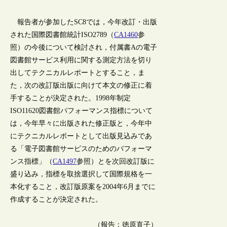
報告者が参加したSC8では，今年改訂・出版
された国際図書館統計ISO2789（
CA1460
参
照）の今後について検討され，付属書Aの電子
図書館サービス利用に関する測定方法を切り
出してテクニカルレポートとすること，ま
た，次の改訂版出版に向けて本文の修正に着
手することが決定された。1998年制定
ISO11620図書館パフォーマンス指標について
は，今年早々に出版された修正版と，今年中
にテクニカルレポートとして出版見込みであ
る「電子図書館サービスのためのパフォーマ
ンス指標」（
CA1497
参照）とを次回改訂版に
盛り込み，指標を取捨選択して国際規格を一
本化すること，改訂版原案を2004年6月までに
作成することが決定された。
（報告：徳原直子）