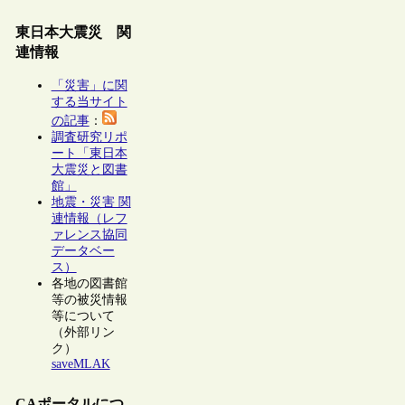
東日本大震災 関
連情報
「災害」に関
する当サイト
の記事
：
調査研究リポ
ート「東日本
大震災と図書
館」
地震・災害 関
連情報（レフ
ァレンス協同
データベー
ス）
各地の図書館
等の被災情報
等について
（外部リン
ク）
saveMLAK
CAポータルにつ