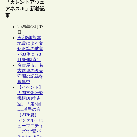
「カレントアウェ
アネス-R」新着記
事
2026年08月07
日
令和8年熊本
地震による文
化財等の被害
が83件に（8
月6日時点）
名古屋市、名
古屋城の現天
守閣の記録を
募集中
【イベント】
人間文化研究
機構DH推進
室、「第5回
DH若手の会
（2026夏）―
デジタル・ヒ
ューマニティ
ーズで“繋が
る×広がる”人