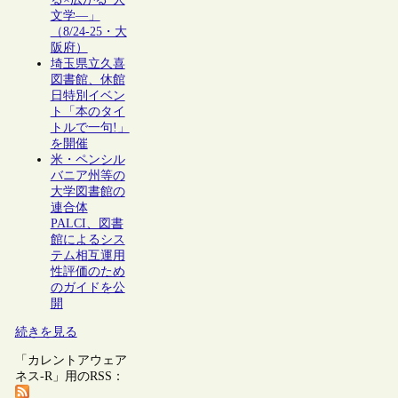
文学―」
（8/24-25・大
阪府）
埼玉県立久喜
図書館、休館
日特別イベン
ト「本のタイ
トルで一句!」
を開催
米・ペンシル
バニア州等の
大学図書館の
連合体
PALCI、図書
館によるシス
テム相互運用
性評価のため
のガイドを公
開
続きを見る
「カレントアウェア
ネス-R」用のRSS：