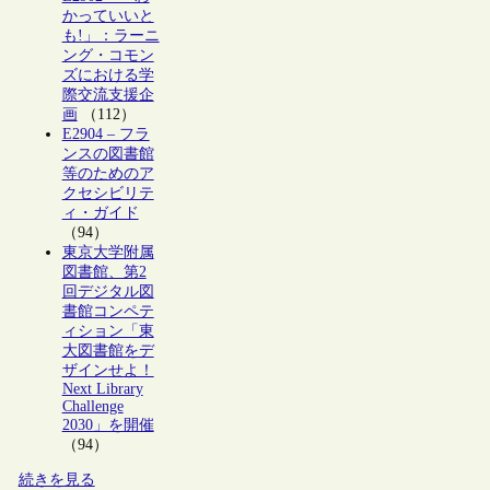
かっていいと
も!」：ラーニ
ング・コモン
ズにおける学
際交流支援企
画
（112）
E2904 – フラ
ンスの図書館
等のためのア
クセシビリテ
ィ・ガイド
（94）
東京大学附属
図書館、第2
回デジタル図
書館コンペテ
ィション「東
大図書館をデ
ザインせよ！
Next Library
Challenge
2030」を開催
（94）
続きを見る