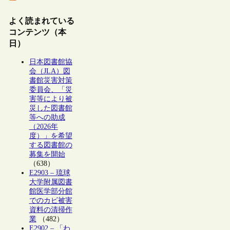
よく読まれている
コンテンツ（本
日）
日本図書館協
会（JLA）図
書館災害対策
委員会、「災
害等により被
災した図書館
等への助成
（2026年
度）」を希望
する図書館の
募集を開始
（638）
E2903 – 琉球
大学附属図書
館医学部分館
でのカビ被害
資料の清掃作
業
（482）
E2902 – 「わ