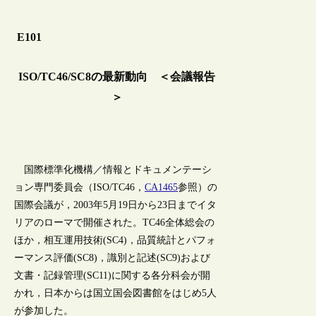
E101
ISO/TC46/SC8の最新動向 ＜会議報告
＞
国際標準化機構／情報とドキュメンテーシ
ョン専門委員会（ISO/TC46，
CA1465
参照）の
国際会議が，2003年5月19日から23日までイタ
リアのローマで開催された。TC46全体総会の
ほか，相互運用技術(SC4)，品質統計とパフォ
ーマンス評価(SC8)，識別と記述(SC9)および
文書・記録管理(SC11)に関する各分科会が開
かれ，日本からは国立国会図書館をはじめ5人
が参加した。