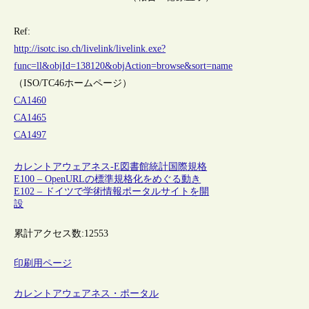
Ref:
http://isotc.iso.ch/livelink/livelink.exe?
func=ll&objId=138120&objAction=browse&sort=name
（ISO/TC46ホームページ）
CA1460
CA1465
CA1497
カレントアウェアネス-E
図書館統計
国際規格
E100 – OpenURLの標準規格化をめぐる動き
E102 – ドイツで学術情報ポータルサイトを開
設
累計アクセス数:
12553
印刷用ページ
カレントアウェアネス・ポータル