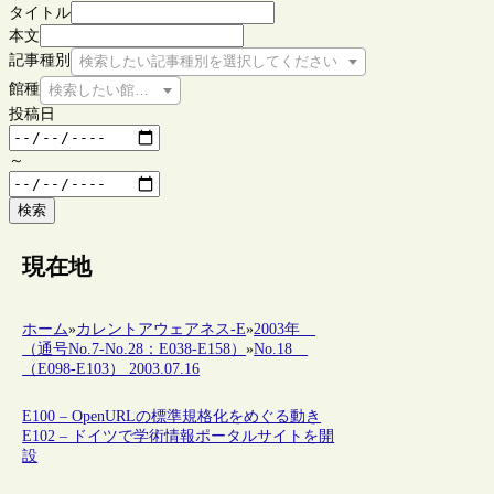
タイトル
本文
記事種別
検索したい記事種別を選択してください
館種
検索したい館種を選択してください
投稿日
～
検索
現在地
ホーム
»
カレントアウェアネス-E
»
2003年
（通号No.7-No.28：E038-E158）
»
No.18
（E098-E103） 2003.07.16
E100 – OpenURLの標準規格化をめぐる動き
E102 – ドイツで学術情報ポータルサイトを開
設