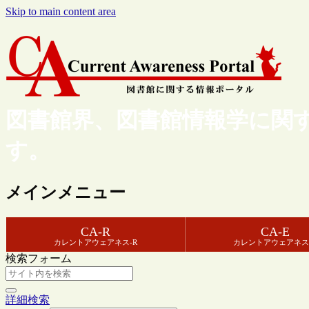
Skip to main content area
図書館界、図書館情報学に関
す。
メインメニュー
CA-R
CA-E
カレントアウェアネス-R
カレントアウェアネス
検索フォーム
詳細検索