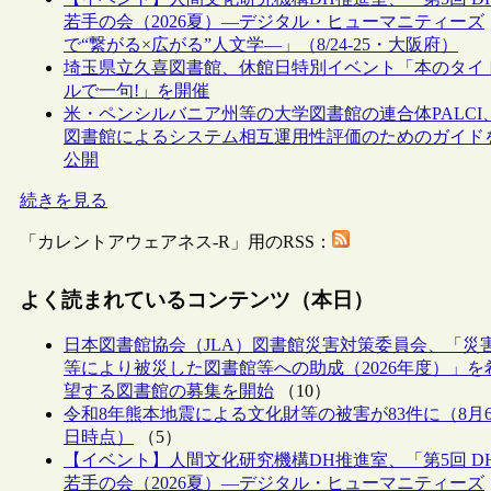
若手の会（2026夏）―デジタル・ヒューマニティーズ
で“繋がる×広がる”人文学―」（8/24-25・大阪府）
埼玉県立久喜図書館、休館日特別イベント「本のタイ
ルで一句!」を開催
米・ペンシルバニア州等の大学図書館の連合体PALCI
図書館によるシステム相互運用性評価のためのガイド
公開
続きを見る
「カレントアウェアネス-R」用のRSS：
よく読まれているコンテンツ（本日）
日本図書館協会（JLA）図書館災害対策委員会、「災
等により被災した図書館等への助成（2026年度）」を
望する図書館の募集を開始
（10）
令和8年熊本地震による文化財等の被害が83件に（8月
日時点）
（5）
【イベント】人間文化研究機構DH推進室、「第5回 D
若手の会（2026夏）―デジタル・ヒューマニティーズ