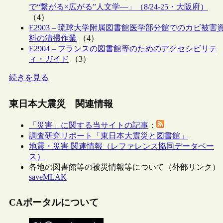
で“繋がる×広がる”人文学―」（8/24-25・大阪府）
（4）
E2903 – 琉球大学附属図書館医学部分館でのカビ被害
料の清掃作業
（4）
E2904 – フランスの図書館等のためのアクセシビリテ
ィ・ガイド
（3）
続きを見る
東日本大震災 関連情報
「災害」に関する当サイトの記事
：
調査研究リポート「東日本大震災と図書館」
地震・災害 関連情報（レファレンス協同データベー
ス）
各地の図書館等の被災情報等について（外部リンク）
saveMLAK
CAポータルについて