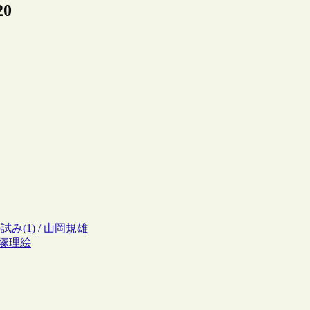
20
み(1) / 山岡規雄
塩塚理絵