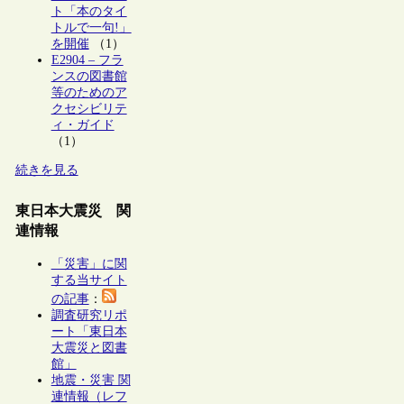
ト「本のタイ
トルで一句!」
を開催
（1）
E2904 – フラ
ンスの図書館
等のためのア
クセシビリテ
ィ・ガイド
（1）
続きを見る
東日本大震災 関
連情報
「災害」に関
する当サイト
の記事
：
調査研究リポ
ート「東日本
大震災と図書
館」
地震・災害 関
連情報（レフ