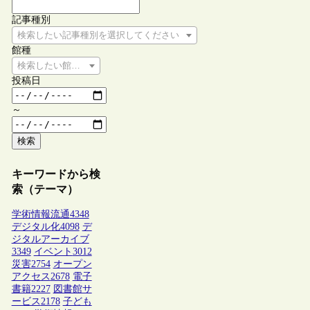
記事種別
検索したい記事種別を選択してください
館種
検索したい館種を選択してください
投稿日
～
検索
キーワードから検
索（テーマ）
学術情報流通
4348
デジタル化
4098
デ
ジタルアーカイブ
3349
イベント
3012
災害
2754
オープン
アクセス
2678
電子
書籍
2227
図書館サ
ービス
2178
子ども