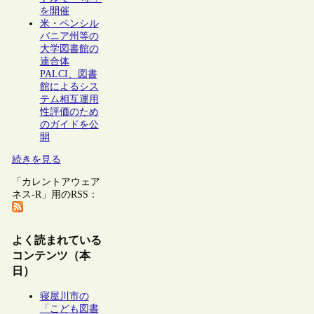
を開催
米・ペンシル
バニア州等の
大学図書館の
連合体
PALCI、図書
館によるシス
テム相互運用
性評価のため
のガイドを公
開
続きを見る
「カレントアウェア
ネス-R」用のRSS：
よく読まれている
コンテンツ（本
日）
寝屋川市の
「こども図書