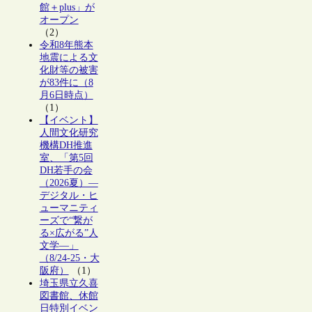
館＋plus」が
オープン
（2）
令和8年熊本
地震による文
化財等の被害
が83件に（8
月6日時点）
（1）
【イベント】
人間文化研究
機構DH推進
室、「第5回
DH若手の会
（2026夏）―
デジタル・ヒ
ューマニティ
ーズで“繋が
る×広がる”人
文学―」
（8/24-25・大
阪府）
（1）
埼玉県立久喜
図書館、休館
日特別イベン