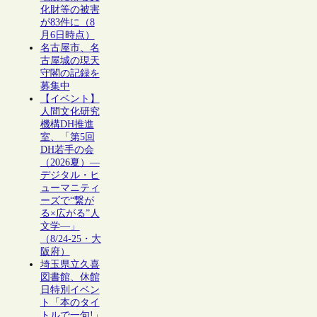
化財等の被害
が83件に（8
月6日時点）
名古屋市、名
古屋城の現天
守閣の記録を
募集中
【イベント】
人間文化研究
機構DH推進
室、「第5回
DH若手の会
（2026夏）―
デジタル・ヒ
ューマニティ
ーズで“繋が
る×広がる”人
文学―」
（8/24-25・大
阪府）
埼玉県立久喜
図書館、休館
日特別イベン
ト「本のタイ
トルで一句!」