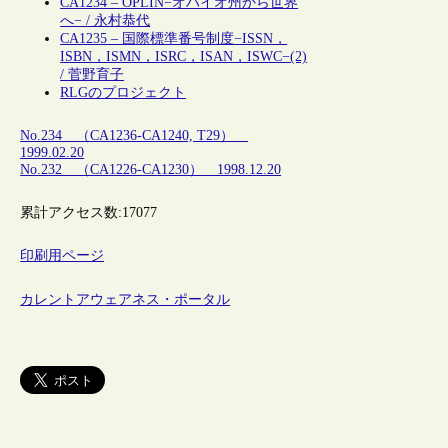
CA1234 – OPLIN−オハイオ州から世界
へ− / 永村恭代
CA1235 – 国際標準番号制度−ISSN，
ISBN，ISMN，ISRC，ISAN，ISWC−(2)
/ 菅野育子
RLGのプロジェクト
No.234 （CA1236-CA1240, T29）
1999.02.20
No.232 （CA1226-CA1230） 1998.12.20
累計アクセス数:
17077
印刷用ページ
カレントアウェアネス・ポータル