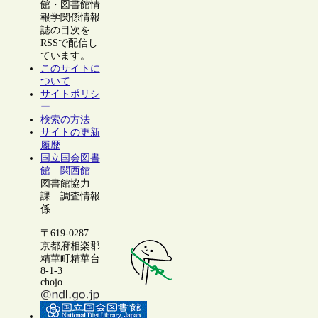
館・図書館情
報学関係情報
誌の目次を
RSSで配信し
ています。
このサイトに
ついて
サイトポリシ
ー
検索の方法
サイトの更新
履歴
国立国会図書
館 関西館
図書館協力
課 調査情報
係
〒619-0287
京都府相楽郡
精華町精華台
8-1-3
chojo