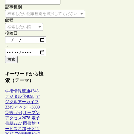
記事種別
検索したい記事種別を選択してください
館種
検索したい館種を選択してください
投稿日
～
検索
キーワードから検
索（テーマ）
学術情報流通
4348
デジタル化
4098
デ
ジタルアーカイブ
3349
イベント
3009
災害
2753
オープン
アクセス
2678
電子
書籍
2227
図書館サ
ービス
2178
子ども