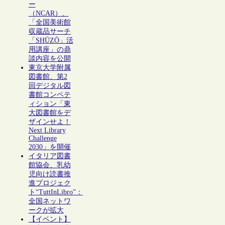
ー
（NCAR）、
「全国美術館
収蔵品サーチ
「SHŪZŌ」活
用講座」の鼎
談内容を公開
東京大学附属
図書館、第2
回デジタル図
書館コンペテ
ィション「東
大図書館をデ
ザインせよ！
Next Library
Challenge
2030」を開催
イタリア図書
館協会、乳幼
児向け読書推
進プロジェク
ト“TuttInLibro”：
全国ネットワ
ークが拡大
【イベント】