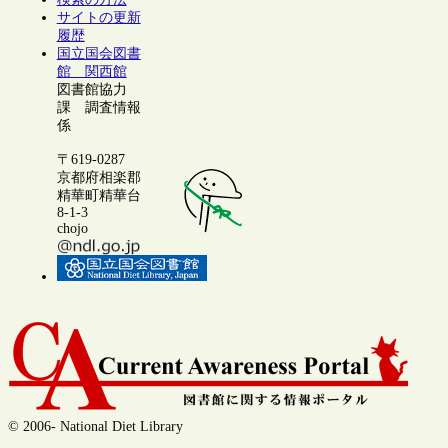
サイトの更新
履歴
国立国会図書
館 関西館
図書館協力
課 調査情報
係
〒619-0287
京都府相楽郡
精華町精華台
8-1-3
chojo
© 2006- National Diet Library