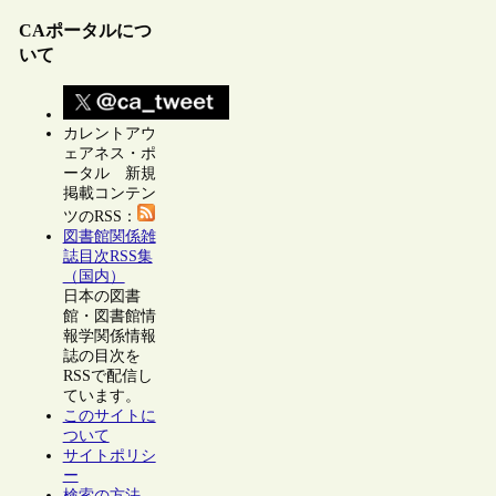
CAポータルにつ
いて
カレントアウ
ェアネス・ポ
ータル 新規
掲載コンテン
ツのRSS：
図書館関係雑
誌目次RSS集
（国内）
日本の図書
館・図書館情
報学関係情報
誌の目次を
RSSで配信し
ています。
このサイトに
ついて
サイトポリシ
ー
検索の方法