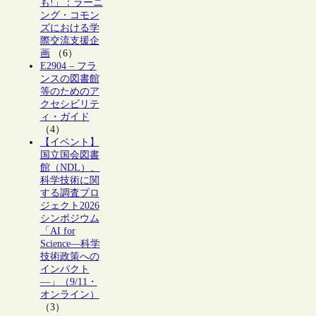
も!」：ラーニ
ング・コモン
ズにおける学
際交流支援企
画
（6）
E2904 – フラ
ンスの図書館
等のためのア
クセシビリテ
ィ・ガイド
（4）
【イベント】
国立国会図書
館（NDL）、
科学技術に関
する調査プロ
ジェクト2026
シンポジウム
「AI for
Science―科学
技術政策への
インパクト
―」（9/11・
オンライン）
（3）