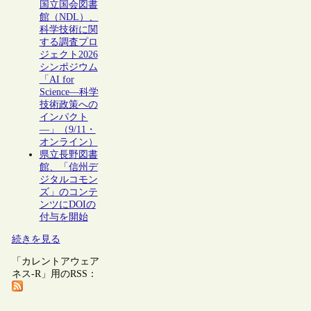
国立国会図書
館（NDL）、
科学技術に関
する調査プロ
ジェクト2026
シンポジウム
「AI for
Science―科学
技術政策への
インパクト
―」（9/11・
オンライン）
県立長野図書
館、「信州デ
ジタルコモン
ズ」のコンテ
ンツにDOIの
付与を開始
続きを見る
「カレントアウェア
ネス-R」用のRSS：