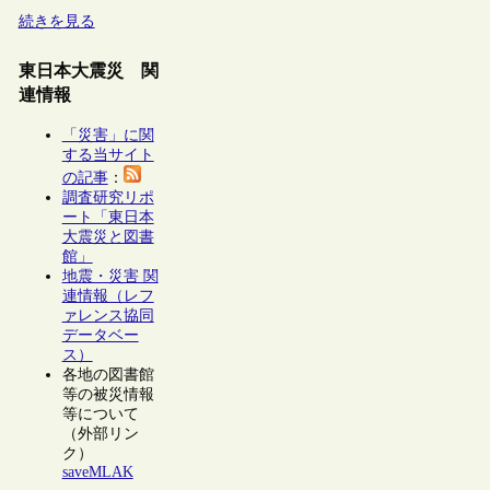
続きを見る
東日本大震災 関
連情報
「災害」に関
する当サイト
の記事
：
調査研究リポ
ート「東日本
大震災と図書
館」
地震・災害 関
連情報（レフ
ァレンス協同
データベー
ス）
各地の図書館
等の被災情報
等について
（外部リン
ク）
saveMLAK