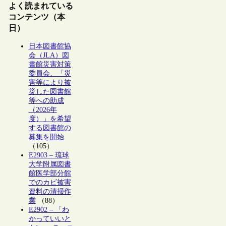
よく読まれている
コンテンツ（本
日）
日本図書館協
会（JLA）図
書館災害対策
委員会、「災
害等により被
災した図書館
等への助成
（2026年
度）」を希望
する図書館の
募集を開始
（105）
E2903 – 琉球
大学附属図書
館医学部分館
でのカビ被害
資料の清掃作
業
（88）
E2902 – 「わ
かっていいと