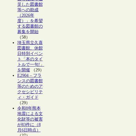
災した図書館
等への助成
（2026年
度）」を希望
する図書館の
募集を開始
（58）
埼玉県立久喜
図書館、休館
日特別イベン
ト「本のタイ
トルで一句!」
を開催
（29）
E2904 – フラ
ンスの図書館
等のためのア
クセシビリテ
ィ・ガイド
（29）
令和8年熊本
地震による文
化財等の被害
が83件に（8
月6日時点）
（27）