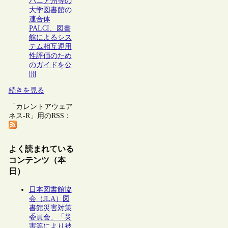
バニア州等の
大学図書館の
連合体
PALCI、図書
館によるシス
テム相互運用
性評価のため
のガイドを公
開
続きを見る
「カレントアウェア
ネス-R」用のRSS：
よく読まれている
コンテンツ（本
日）
日本図書館協
会（JLA）図
書館災害対策
委員会、「災
害等により被