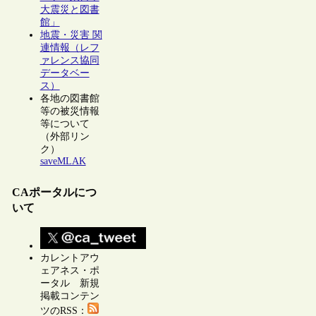
大震災と図書
館」
地震・災害 関
連情報（レフ
ァレンス協同
データベー
ス）
各地の図書館
等の被災情報
等について
（外部リン
ク）
saveMLAK
CAポータルにつ
いて
カレントアウ
ェアネス・ポ
ータル 新規
掲載コンテン
ツのRSS：