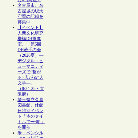
名古屋市、名
古屋城の現天
守閣の記録を
募集中
【イベント】
人間文化研究
機構DH推進
室、「第5回
DH若手の会
（2026夏）―
デジタル・ヒ
ューマニティ
ーズで“繋が
る×広がる”人
文学―」
（8/24-25・大
阪府）
埼玉県立久喜
図書館、休館
日特別イベン
ト「本のタイ
トルで一句!」
を開催
米・ペンシル