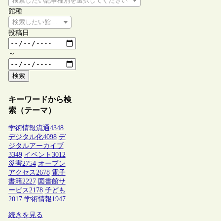
検索したい記事種別を選択してください
館種
検索したい館種を選択してください
投稿日
～
検索
キーワードから検
索（テーマ）
学術情報流通
4348
デジタル化
4098
デ
ジタルアーカイブ
3349
イベント
3012
災害
2754
オープン
アクセス
2678
電子
書籍
2227
図書館サ
ービス
2178
子ども
2017
学術情報
1947
続きを見る