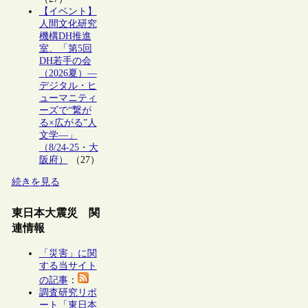
【イベント】
人間文化研究
機構DH推進
室、「第5回
DH若手の会
（2026夏）―
デジタル・ヒ
ューマニティ
ーズで“繋が
る×広がる”人
文学―」
（8/24-25・大
阪府）
（27）
続きを見る
東日本大震災 関
連情報
「災害」に関
する当サイト
の記事
：
調査研究リポ
ート「東日本