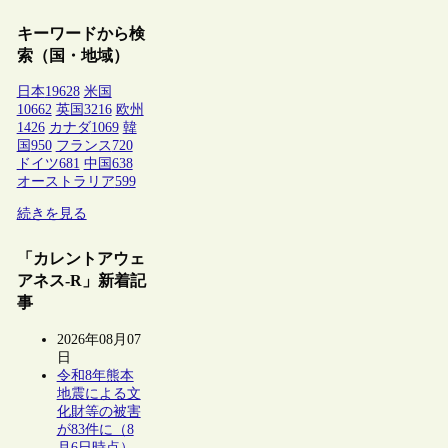
キーワードから検
索（国・地域）
日本
19628
米国
10662
英国
3216
欧州
1426
カナダ
1069
韓
国
950
フランス
720
ドイツ
681
中国
638
オーストラリア
599
続きを見る
「カレントアウェ
アネス-R」新着記
事
2026年08月07
日
令和8年熊本
地震による文
化財等の被害
が83件に（8
月6日時点）