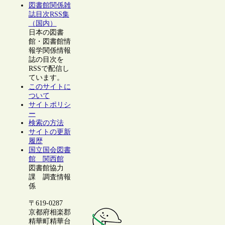
図書館関係雑
誌目次RSS集
（国内）
日本の図書
館・図書館情
報学関係情報
誌の目次を
RSSで配信し
ています。
このサイトに
ついて
サイトポリシ
ー
検索の方法
サイトの更新
履歴
国立国会図書
館 関西館
図書館協力
課 調査情報
係
〒619-0287
京都府相楽郡
精華町精華台