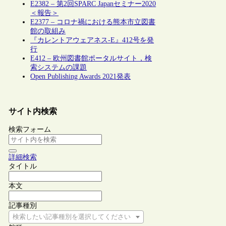
E2382 – 第2回SPARC Japanセミナー2020
＜報告＞
E2377 – コロナ禍における熊本市立図書
館の取組み
『カレントアウェアネス-E』412号を発
行
E412 – 欧州図書館ポータルサイト，検
索システムの課題
Open Publishing Awards 2021発表
サイト内検索
検索フォーム
詳細検索
タイトル
本文
記事種別
検索したい記事種別を選択してください