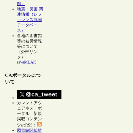
館」
地震・災害 関
連情報（レフ
ァレンス協同
データベー
ス）
各地の図書館
等の被災情報
等について
（外部リン
ク）
saveMLAK
CAポータルにつ
いて
カレントアウ
ェアネス・ポ
ータル 新規
掲載コンテン
ツのRSS：
図書館関係雑