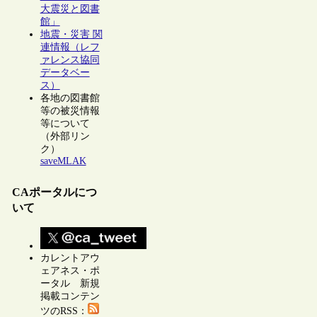
大震災と図書
館」
地震・災害 関
連情報（レフ
ァレンス協同
データベー
ス）
各地の図書館
等の被災情報
等について
（外部リン
ク）
saveMLAK
CAポータルにつ
いて
カレントアウ
ェアネス・ポ
ータル 新規
掲載コンテン
ツのRSS：