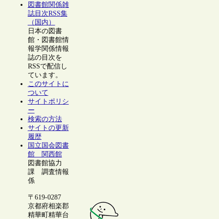
図書館関係雑
誌目次RSS集
（国内）
日本の図書
館・図書館情
報学関係情報
誌の目次を
RSSで配信し
ています。
このサイトに
ついて
サイトポリシ
ー
検索の方法
サイトの更新
履歴
国立国会図書
館 関西館
図書館協力
課 調査情報
係
〒619-0287
京都府相楽郡
精華町精華台