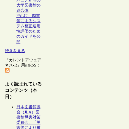
バニア州等の
大学図書館の
連合体
PALCI、図書
館によるシス
テム相互運用
性評価のため
のガイドを公
開
続きを見る
「カレントアウェア
ネス-R」用のRSS：
よく読まれている
コンテンツ（本
日）
日本図書館協
会（JLA）図
書館災害対策
委員会、「災
害等により被