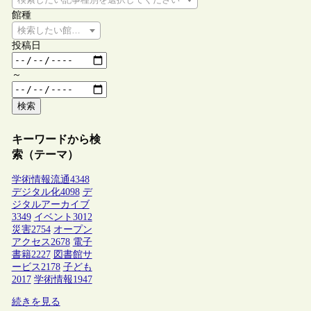
館種
検索したい館種を選択してください
投稿日
～
検索
キーワードから検
索（テーマ）
学術情報流通
4348
デジタル化
4098
デ
ジタルアーカイブ
3349
イベント
3012
災害
2754
オープン
アクセス
2678
電子
書籍
2227
図書館サ
ービス
2178
子ども
2017
学術情報
1947
続きを見る