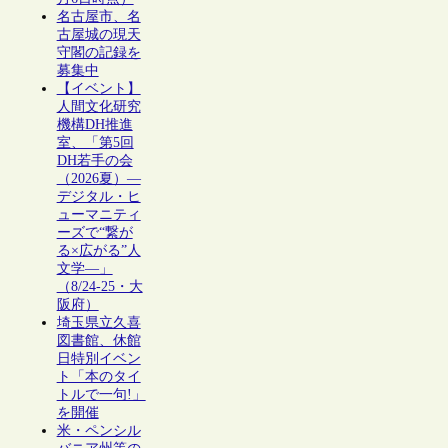
名古屋市、名
古屋城の現天
守閣の記録を
募集中
【イベント】
人間文化研究
機構DH推進
室、「第5回
DH若手の会
（2026夏）―
デジタル・ヒ
ューマニティ
ーズで“繋が
る×広がる”人
文学―」
（8/24-25・大
阪府）
埼玉県立久喜
図書館、休館
日特別イベン
ト「本のタイ
トルで一句!」
を開催
米・ペンシル