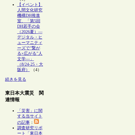
【イベント】
人間文化研究
機構DH推進
室、「第5回
DH若手の会
（2026夏）―
デジタル・ヒ
ューマニティ
ーズで“繋が
る×広がる”人
文学―」
（8/24-25・大
阪府）
（4）
続きを見る
東日本大震災 関
連情報
「災害」に関
する当サイト
の記事
：
調査研究リポ
ート「東日本