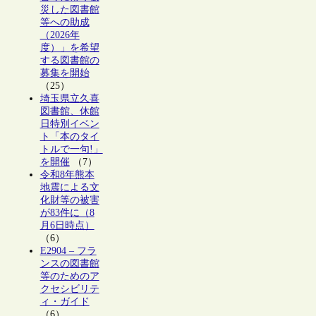
災した図書館
等への助成
（2026年
度）」を希望
する図書館の
募集を開始
（25）
埼玉県立久喜
図書館、休館
日特別イベン
ト「本のタイ
トルで一句!」
を開催
（7）
令和8年熊本
地震による文
化財等の被害
が83件に（8
月6日時点）
（6）
E2904 – フラ
ンスの図書館
等のためのア
クセシビリテ
ィ・ガイド
（6）