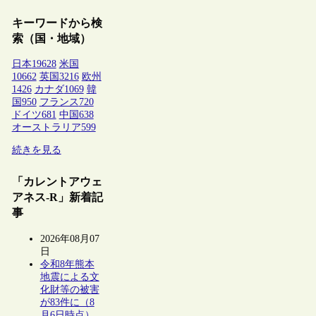
キーワードから検
索（国・地域）
日本
19628
米国
10662
英国
3216
欧州
1426
カナダ
1069
韓
国
950
フランス
720
ドイツ
681
中国
638
オーストラリア
599
続きを見る
「カレントアウェ
アネス-R」新着記
事
2026年08月07
日
令和8年熊本
地震による文
化財等の被害
が83件に（8
月6日時点）