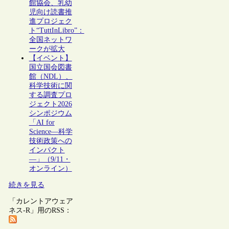
館協会、乳幼
児向け読書推
進プロジェク
ト“TuttInLibro”：
全国ネットワ
ークが拡大
【イベント】
国立国会図書
館（NDL）、
科学技術に関
する調査プロ
ジェクト2026
シンポジウム
「AI for
Science―科学
技術政策への
インパクト
―」（9/11・
オンライン）
続きを見る
「カレントアウェア
ネス-R」用のRSS：