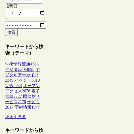
投稿日
～
検索
キーワードから検
索（テーマ）
学術情報流通
4348
デジタル化
4098
デ
ジタルアーカイブ
3349
イベント
3010
災害
2753
オープン
アクセス
2678
電子
書籍
2227
図書館サ
ービス
2178
子ども
2017
学術情報
1947
続きを見る
キーワードから検