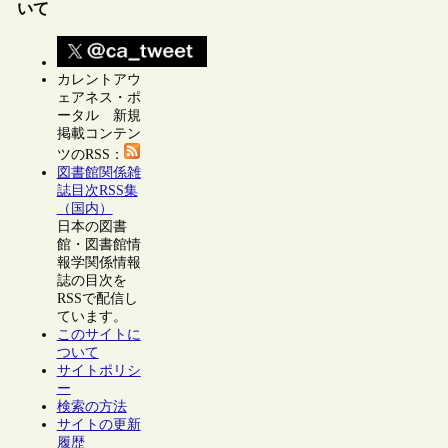
いて
カレントアウ
ェアネス・ポ
ータル 新規
掲載コンテン
ツのRSS：
図書館関係雑
誌目次RSS集
（国内）
日本の図書
館・図書館情
報学関係情報
誌の目次を
RSSで配信し
ています。
このサイトに
ついて
サイトポリシ
ー
検索の方法
サイトの更新
履歴