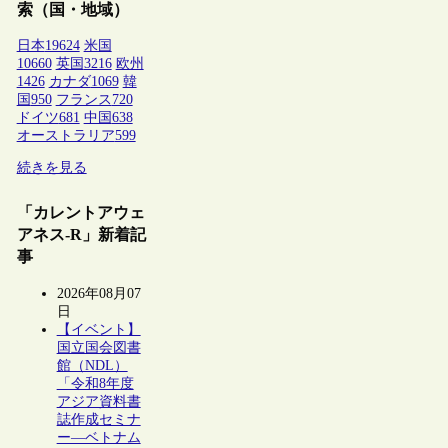
索（国・地域）
日本
19624
米国
10660
英国
3216
欧州
1426
カナダ
1069
韓
国
950
フランス
720
ドイツ
681
中国
638
オーストラリア
599
続きを見る
「カレントアウェ
アネス-R」新着記
事
2026年08月07
日
【イベント】
国立国会図書
館（NDL）
「令和8年度
アジア資料書
誌作成セミナ
ー―ベトナム