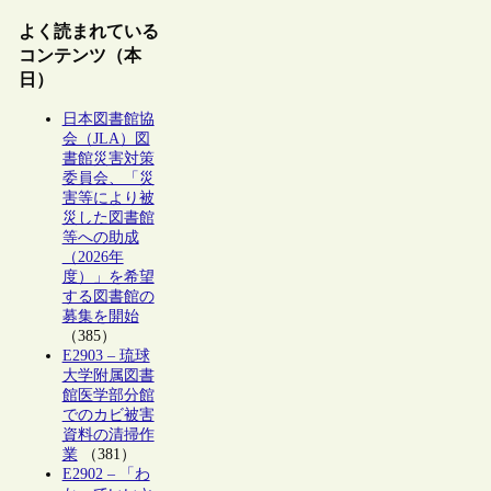
よく読まれている
コンテンツ（本
日）
日本図書館協
会（JLA）図
書館災害対策
委員会、「災
害等により被
災した図書館
等への助成
（2026年
度）」を希望
する図書館の
募集を開始
（385）
E2903 – 琉球
大学附属図書
館医学部分館
でのカビ被害
資料の清掃作
業
（381）
E2902 – 「わ