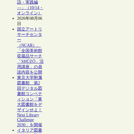
語・実践編
―」（10/14・
オンライン）
2026年08月06
日
国立アートリ
サーチセンタ
ー
（NCAR）、
「全国美術館
収蔵品サーチ
「SHŪZŌ」活
用講座」の鼎
談内容を公開
東京大学附属
図書館、第2
回デジタル図
書館コンペテ
ィション「東
大図書館をデ
ザインせよ！
Next Library
Challenge
2030」を開催
イタリア図書