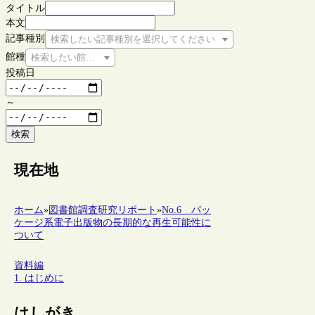
タイトル
本文
記事種別
検索したい記事種別を選択してください
館種
検索したい館種を選択してください
投稿日
～
検索
現在地
ホーム
»
図書館調査研究リポート
»
No.6 パッ
ケージ系電子出版物の長期的な再生可能性に
ついて
資料編
1. はじめに
はしがき