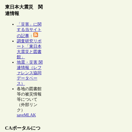
東日本大震災 関
連情報
「災害」に関
する当サイト
の記事
：
調査研究リポ
ート「東日本
大震災と図書
館」
地震・災害 関
連情報（レフ
ァレンス協同
データベー
ス）
各地の図書館
等の被災情報
等について
（外部リン
ク）
saveMLAK
CAポータルにつ