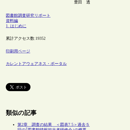
豊田 透
図書館調査研究リポート
資料編
1. はじめに
累計アクセス数:
19352
印刷用ページ
カレントアウェアネス・ポータル
類似の記事
第2章 調査の結果 ＜図表7.5＞過去５
回の｢図書館情報担当者研修会｣の概要