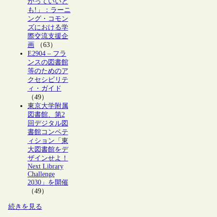
かっていいと
も!」：ラーニ
ング・コモン
ズにおける学
際交流支援企
画
（63）
E2904 – フラ
ンスの図書館
等のためのア
クセシビリテ
ィ・ガイド
（49）
東京大学附属
図書館、第2
回デジタル図
書館コンペテ
ィション「東
大図書館をデ
ザインせよ！
Next Library
Challenge
2030」を開催
（49）
続きを見る