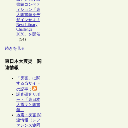
書館コンペテ
ィション「東
大図書館をデ
ザインせよ！
Next Library
Challenge
2030」を開催
（94）
続きを見る
東日本大震災 関
連情報
「災害」に関
する当サイト
の記事
：
調査研究リポ
ート「東日本
大震災と図書
館」
地震・災害 関
連情報（レフ
ァレンス協同