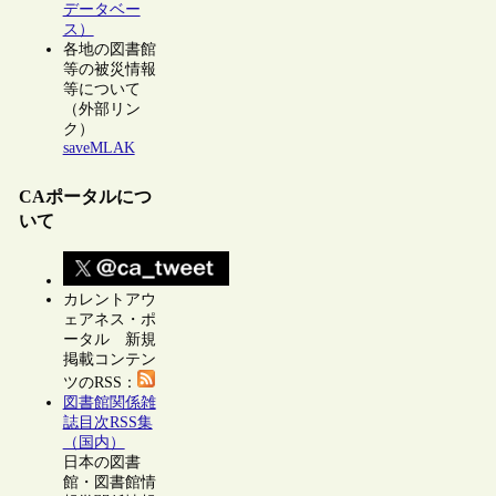
データベー
ス）
各地の図書館
等の被災情報
等について
（外部リン
ク）
saveMLAK
CAポータルにつ
いて
カレントアウ
ェアネス・ポ
ータル 新規
掲載コンテン
ツのRSS：
図書館関係雑
誌目次RSS集
（国内）
日本の図書
館・図書館情