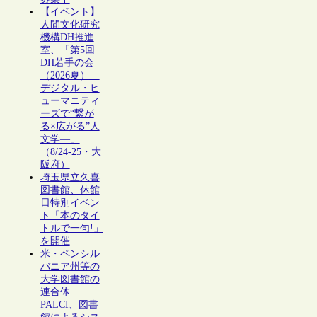
【イベント】
人間文化研究
機構DH推進
室、「第5回
DH若手の会
（2026夏）―
デジタル・ヒ
ューマニティ
ーズで“繋が
る×広がる”人
文学―」
（8/24-25・大
阪府）
埼玉県立久喜
図書館、休館
日特別イベン
ト「本のタイ
トルで一句!」
を開催
米・ペンシル
バニア州等の
大学図書館の
連合体
PALCI、図書