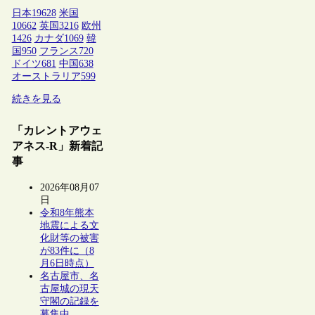
日本
19628
米国
10662
英国
3216
欧州
1426
カナダ
1069
韓
国
950
フランス
720
ドイツ
681
中国
638
オーストラリア
599
続きを見る
「カレントアウェ
アネス-R」新着記
事
2026年08月07
日
令和8年熊本
地震による文
化財等の被害
が83件に（8
月6日時点）
名古屋市、名
古屋城の現天
守閣の記録を
募集中