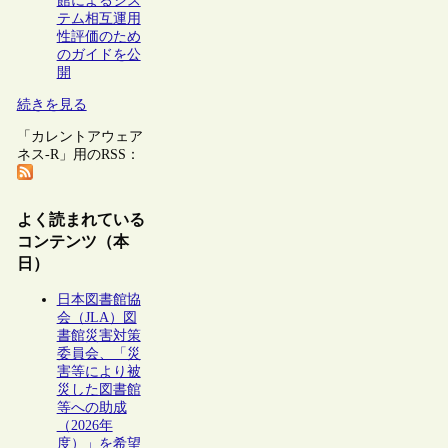
館によるシス
テム相互運用
性評価のため
のガイドを公
開
続きを見る
「カレントアウェア
ネス-R」用のRSS：
よく読まれている
コンテンツ（本
日）
日本図書館協
会（JLA）図
書館災害対策
委員会、「災
害等により被
災した図書館
等への助成
（2026年
度）」を希望