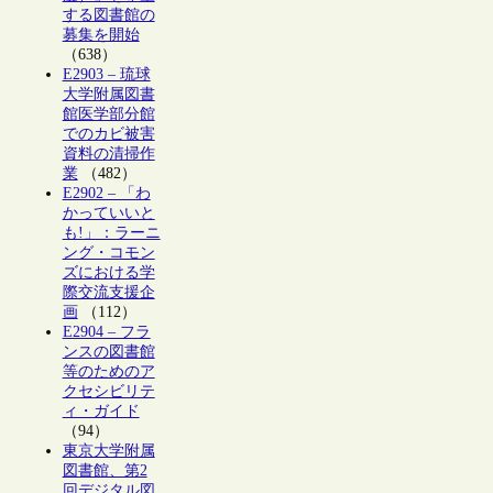
する図書館の
募集を開始
（638）
E2903 – 琉球
大学附属図書
館医学部分館
でのカビ被害
資料の清掃作
業
（482）
E2902 – 「わ
かっていいと
も!」：ラーニ
ング・コモン
ズにおける学
際交流支援企
画
（112）
E2904 – フラ
ンスの図書館
等のためのア
クセシビリテ
ィ・ガイド
（94）
東京大学附属
図書館、第2
回デジタル図