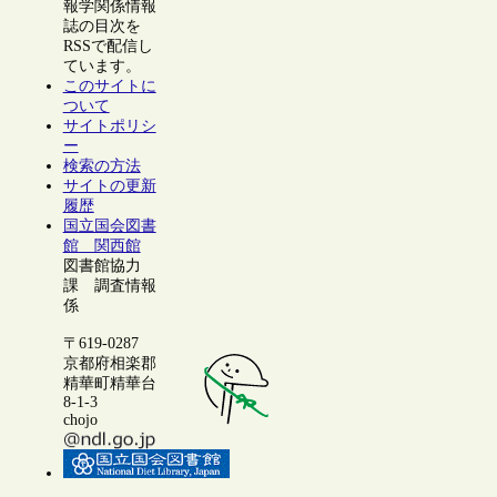
報学関係情報
誌の目次を
RSSで配信し
ています。
このサイトに
ついて
サイトポリシ
ー
検索の方法
サイトの更新
履歴
国立国会図書
館 関西館
図書館協力
課 調査情報
係
〒619-0287
京都府相楽郡
精華町精華台
8-1-3
chojo