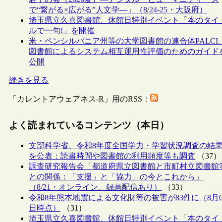
で“繋がる×広がる”人文学―」（8/24-25・大阪府）
埼玉県立久喜図書館、休館日特別イベント「本のタイ
ルで一句!」を開催
米・ペンシルバニア州等の大学図書館の連合体PALCI
図書館によるシステム相互運用性評価のためのガイド
公開
続きを見る
「カレントアウェアネス-R」用のRSS：
よく読まれているコンテンツ（本日）
文部科学省、令和8年度全国学力・学習状況調査の結
を公表：読書時間や図書館の利用頻度等も調査
（37）
調査研究報告会「都道府県立図書館と市町村立図書館
との関係：「支援」と「協力」の今とこれから」
（8/21・オンライン、録画配信あり）
（33）
令和8年熊本地震による文化財等の被害が83件に（8月
日時点）
（31）
埼玉県立久喜図書館、休館日特別イベント「本のタイ