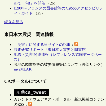
ルで一句!」を開催
（26）
E2904 – フランスの図書館等のためのアクセシビリテ
ィ・ガイド
（25）
続きを見る
東日本大震災 関連情報
「災害」に関する当サイトの記事
：
調査研究リポート「東日本大震災と図書館」
地震・災害 関連情報（レファレンス協同データベー
ス）
各地の図書館等の被災情報等について（外部リンク）
saveMLAK
CAポータルについて
カレントアウェアネス・ポータル 新規掲載コンテン
のRSS：