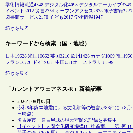
学術情報流通
4348
デジタル化
4098
デジタルアーカイブ
3349
イベント
3012
災害
2754
オープンアクセス
2678
電子書籍
2227
図書館サービス
2178
子ども
2017
学術情報
1947
続きを見る
キーワードから検索（国・地域）
日本
19628
米国
10662
英国
3216
欧州
1426
カナダ
1069
韓国
950
フランス
720
ドイツ
681
中国
638
オーストラリア
599
続きを見る
「カレントアウェアネス-R」新着記事
2026年08月07日
令和8年熊本地震による文化財等の被害が83件に（8月
日時点）
名古屋市、名古屋城の現天守閣の記録を募集中
【イベント】人間文化研究機構DH推進室、「第5回 D
若手の会（2026夏）―デジタル・ヒューマニティーズ