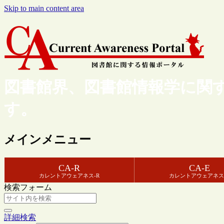
Skip to main content area
図書館界、図書館情報学に関
す。
メインメニュー
CA-R
CA-E
カレントアウェアネス-R
カレントアウェアネス
検索フォーム
詳細検索