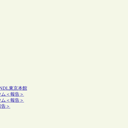
：NDL東京本館
ジウム＜報告＞
ジウム＜報告＞
報告＞