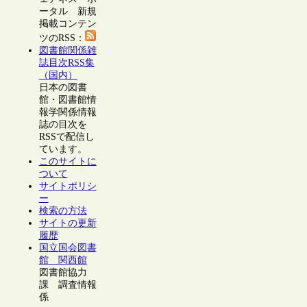
ータル 新規
掲載コンテン
ツのRSS：
図書館関係雑
誌目次RSS集
（国内）
日本の図書
館・図書館情
報学関係情報
誌の目次を
RSSで配信し
ています。
このサイトに
ついて
サイトポリシ
ー
検索の方法
サイトの更新
履歴
国立国会図書
館 関西館
図書館協力
課 調査情報
係