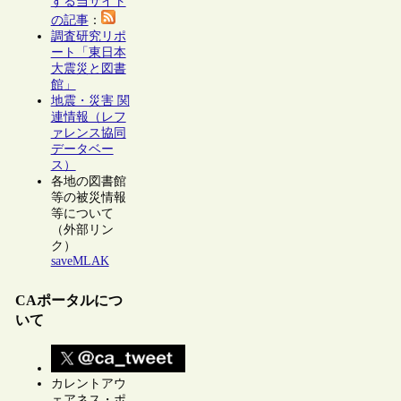
する当サイト
の記事
：
調査研究リポ
ート「東日本
大震災と図書
館」
地震・災害 関
連情報（レフ
ァレンス協同
データベー
ス）
各地の図書館
等の被災情報
等について
（外部リン
ク）
saveMLAK
CAポータルにつ
いて
カレントアウ
ェアネス・ポ