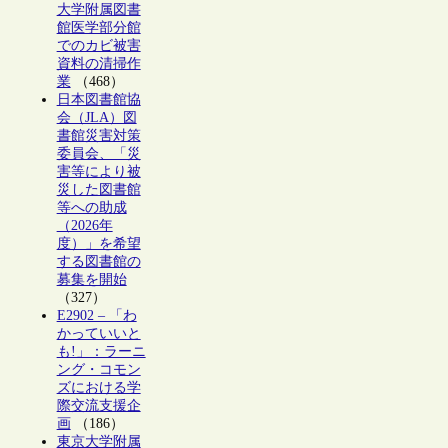
大学附属図書
館医学部分館
でのカビ被害
資料の清掃作
業
（468）
日本図書館協
会（JLA）図
書館災害対策
委員会、「災
害等により被
災した図書館
等への助成
（2026年
度）」を希望
する図書館の
募集を開始
（327）
E2902 – 「わ
かっていいと
も!」：ラーニ
ング・コモン
ズにおける学
際交流支援企
画
（186）
東京大学附属