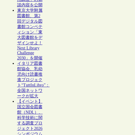
談内容を公開
東京大学附属
図書館、第2
回デジタル図
書館コンペテ
ィション「東
大図書館をデ
ザインせよ！
Next Library
Challenge
2030」を開催
イタリア図書
館協会、乳幼
児向け読書推
進プロジェク
ト“TuttInLibro”：
全国ネットワ
ークが拡大
【イベント】
国立国会図書
館（NDL）、
科学技術に関
する調査プロ
ジェクト2026
シンポジウム