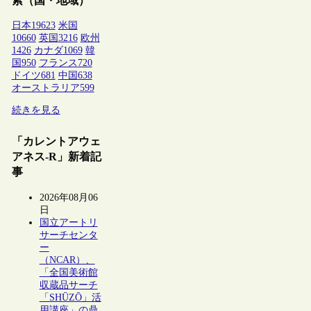
索（国・地域）
日本
19623
米国
10660
英国
3216
欧州
1426
カナダ
1069
韓
国
950
フランス
720
ドイツ
681
中国
638
オーストラリア
599
続きを見る
「カレントアウェ
アネス-R」新着記
事
2026年08月06
日
国立アートリ
サーチセンタ
ー
（NCAR）、
「全国美術館
収蔵品サーチ
「SHŪZŌ」活
用講座」の鼎