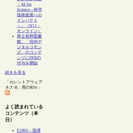
「AI for
Science―科学
技術政策への
インパクト
―」（9/11・
オンライン）
県立長野図書
館、「信州デ
ジタルコモン
ズ」のコンテ
ンツにDOIの
付与を開始
続きを見る
「カレントアウェア
ネス-R」用のRSS：
よく読まれている
コンテンツ（本
日）
E2903 – 琉球