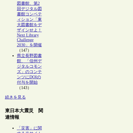
図書館、第2
回デジタル図
書館コンペテ
ィション「東
大図書館をデ
ザインせよ！
Next Library
Challenge
2030」を開催
（147）
県立長野図書
館、「信州デ
ジタルコモン
ズ」のコンテ
ンツにDOIの
付与を開始
（143）
続きを見る
東日本大震災 関
連情報
「災害」に関