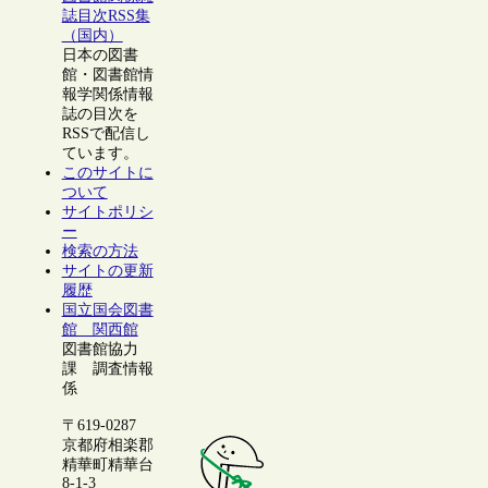
誌目次RSS集
（国内）
日本の図書
館・図書館情
報学関係情報
誌の目次を
RSSで配信し
ています。
このサイトに
ついて
サイトポリシ
ー
検索の方法
サイトの更新
履歴
国立国会図書
館 関西館
図書館協力
課 調査情報
係
〒619-0287
京都府相楽郡
精華町精華台
8-1-3