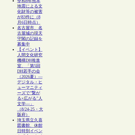
令和8年熊本
地震による文
化財等の被害
が83件に（8
月6日時点）
名古屋市、名
古屋城の現天
守閣の記録を
募集中
【イベント】
人間文化研究
機構DH推進
室、「第5回
DH若手の会
（2026夏）―
デジタル・ヒ
ューマニティ
ーズで“繋が
る×広がる”人
文学―」
（8/24-25・大
阪府）
埼玉県立久喜
図書館、休館
日特別イベン