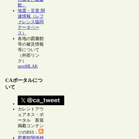
館」
地震・災害 関
連情報（レフ
ァレンス協同
データベー
ス）
各地の図書館
等の被災情報
等について
（外部リン
ク）
saveMLAK
CAポータルにつ
いて
カレントアウ
ェアネス・ポ
ータル 新規
掲載コンテン
ツのRSS：
図書館関係雑