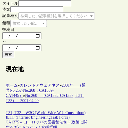
タイトル
本文
記事種別
検索したい記事種別を選択してください
館種
検索したい館種を選択してください
投稿日
～
検索
現在地
ホーム
»
カレントアウェアネス
»
2001年 （通
号No.257-No.268：CA1359-
CA1445）
»
No.260 （CA1382-CA1387, T31-
T33） 2001.04.20
T31, T32 – W3C (World-Wide Web Consortium),
IETF (Internet EngineeringTask Force)
CA1375 – ヨーロッパの図書館法制・政策に関
するガイドライン / 倉橋哲朗