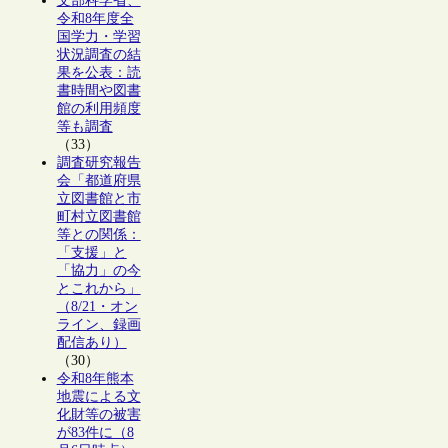
文部科学省、
令和8年度全
国学力・学習
状況調査の結
果を公表：読
書時間や図書
館の利用頻度
等も調査
（33）
調査研究報告
会「都道府県
立図書館と市
町村立図書館
等との関係：
「支援」と
「協力」の今
とこれから」
（8/21・オン
ライン、録画
配信あり）
（30）
令和8年熊本
地震による文
化財等の被害
が83件に（8