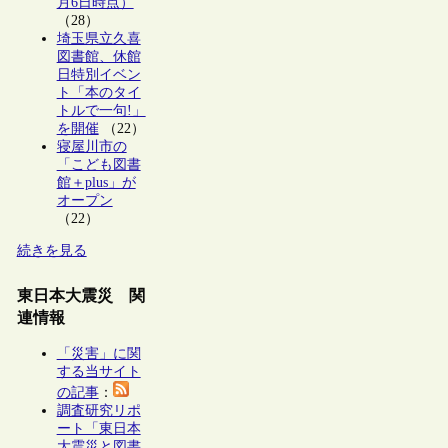
月6日時点）
（28）
埼玉県立久喜
図書館、休館
日特別イベン
ト「本のタイ
トルで一句!」
を開催
（22）
寝屋川市の
「こども図書
館＋plus」が
オープン
（22）
続きを見る
東日本大震災 関
連情報
「災害」に関
する当サイト
の記事
：
調査研究リポ
ート「東日本
大震災と図書