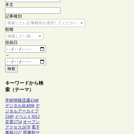
本文
記事種別
検索したい記事種別を選択してください
館種
検索したい館種を選択してください
投稿日
～
検索
キーワードから検
索（テーマ）
学術情報流通
4348
デジタル化
4098
デ
ジタルアーカイブ
3349
イベント
3012
災害
2754
オープン
アクセス
2678
電子
書籍
2227
図書館サ