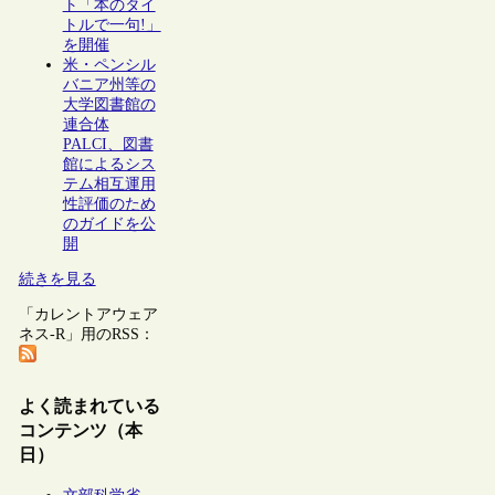
ト「本のタイ
トルで一句!」
を開催
米・ペンシル
バニア州等の
大学図書館の
連合体
PALCI、図書
館によるシス
テム相互運用
性評価のため
のガイドを公
開
続きを見る
「カレントアウェア
ネス-R」用のRSS：
よく読まれている
コンテンツ（本
日）