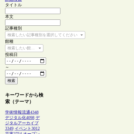
タイトル
本文
記事種別
検索したい記事種別を選択してください
館種
検索したい館種を選択してください
投稿日
～
検索
キーワードから検
索（テーマ）
学術情報流通
4348
デジタル化
4098
デ
ジタルアーカイブ
3349
イベント
3012
災害
2754
オープン