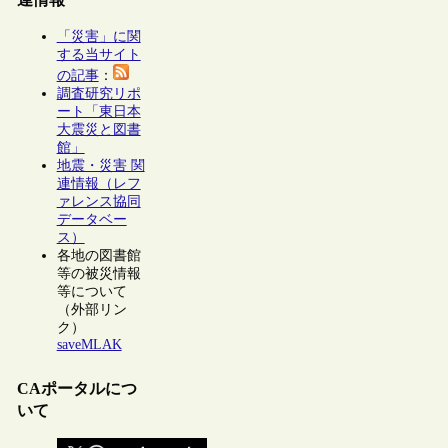
「災害」に関
する当サイト
の記事
：
調査研究リポ
ート「東日本
大震災と図書
館」
地震・災害 関
連情報（レフ
ァレンス協同
データベー
ス）
各地の図書館
等の被災情報
等について
（外部リン
ク）
saveMLAK
CAポータルにつ
いて