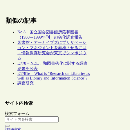
類似の記事
No.8 国立国会図書館所蔵和図書
（1950～1999年刊）の劣化調査報告
図書館・アーカイブズにプリザベーシ
ョン・マネジメントを着地させるには
－情報保存研究会が東京でシンポジウ
ム
E770 – NDL，和図書劣化に関する調査
結果を公表
E1781e – What is “Research on Libraries as
well as Library and Information Science”?
調査研究
サイト内検索
検索フォーム
詳細検索