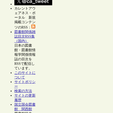
カレントアウ
ェアネス・ポ
ータル 新規
掲載コンテン
ツのRSS：
図書館関係雑
誌目次RSS集
（国内）
日本の図書
館・図書館情
報学関係情報
誌の目次を
RSSで配信し
ています。
このサイトに
ついて
サイトポリシ
ー
検索の方法
サイトの更新
履歴
国立国会図書
館 関西館