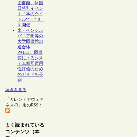
図書館、休館
日特別イベン
ト「本のタイ
トルで一句!」
を開催
米・ペンシル
バニア州等の
大学図書館の
連合体
PALCI、図書
館によるシス
テム相互運用
性評価のため
のガイドを公
開
続きを見る
「カレントアウェア
ネス-R」用のRSS：
よく読まれている
コンテンツ（本