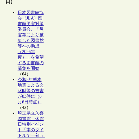
日）
日本図書館協
会（JLA）図
書館災害対策
委員会、「災
害等により被
災した図書館
等への助成
（2026年
度）」を希望
する図書館の
募集を開始
（64）
令和8年熊本
地震による文
化財等の被害
が83件に（8
月6日時点）
（42）
埼玉県立久喜
図書館、休館
日特別イベン
ト「本のタイ
トルで一句!」