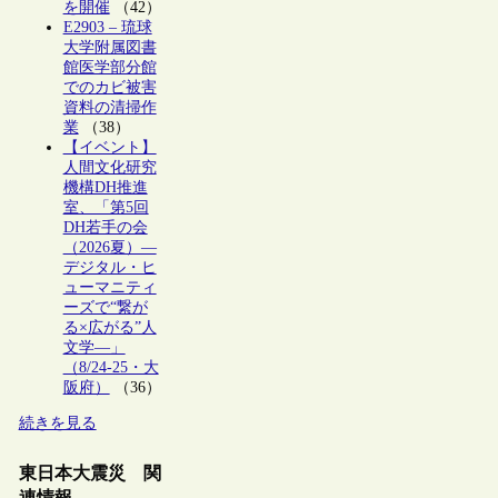
を開催
（42）
E2903 – 琉球
大学附属図書
館医学部分館
でのカビ被害
資料の清掃作
業
（38）
【イベント】
人間文化研究
機構DH推進
室、「第5回
DH若手の会
（2026夏）―
デジタル・ヒ
ューマニティ
ーズで“繋が
る×広がる”人
文学―」
（8/24-25・大
阪府）
（36）
続きを見る
東日本大震災 関
連情報