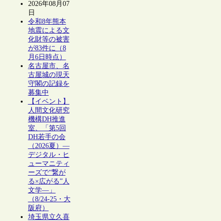
2026年08月07
日
令和8年熊本
地震による文
化財等の被害
が83件に（8
月6日時点）
名古屋市、名
古屋城の現天
守閣の記録を
募集中
【イベント】
人間文化研究
機構DH推進
室、「第5回
DH若手の会
（2026夏）―
デジタル・ヒ
ューマニティ
ーズで“繋が
る×広がる”人
文学―」
（8/24-25・大
阪府）
埼玉県立久喜