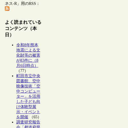
ネス-R」用のRSS：
よく読まれている
コンテンツ（本
日）
令和8年熊本
地震による文
化財等の被害
が83件に（8
月6日時点）
（77）
町田市立中央
図書館、空中
映像技術「空
中コンピュー
ター」を活用
した子ども向
け体験型展
示・イベント
を開催
（65）
調査研究報告
会「都道府県