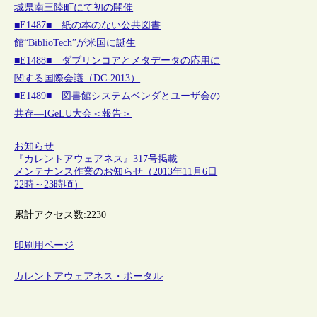
城県南三陸町にて初の開催
■E1487■ 紙の本のない公共図書
館“BiblioTech”が米国に誕生
■E1488■ ダブリンコアとメタデータの応用に
関する国際会議（DC-2013）
■E1489■ 図書館システムベンダとユーザ会の
共存―IGeLU大会＜報告＞
お知らせ
『カレントアウェアネス』317号掲載
メンテナンス作業のお知らせ（2013年11月6日
22時～23時頃）
累計アクセス数:
2230
印刷用ページ
カレントアウェアネス・ポータル