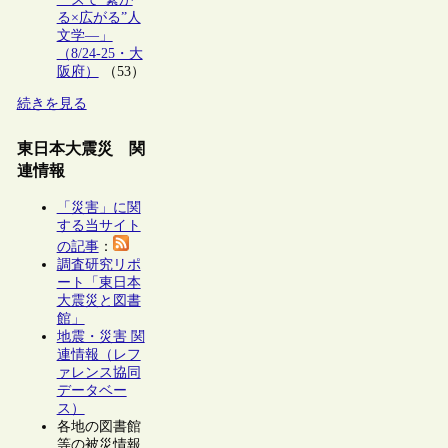
る×広がる”人
文学―」
（8/24-25・大
阪府）
（53）
続きを見る
東日本大震災 関
連情報
「災害」に関
する当サイト
の記事
：
調査研究リポ
ート「東日本
大震災と図書
館」
地震・災害 関
連情報（レフ
ァレンス協同
データベー
ス）
各地の図書館
等の被災情報