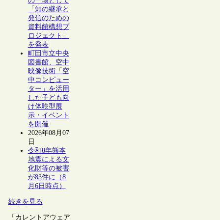
の一環として
「知の継承と
発信のための
資料館構想プ
ロジェクト」
を発表
町田市立中央
図書館、空中
映像技術「空
中コンピュー
ター」を活用
した子ども向
け体験型展
示・イベント
を開催
2026年08月07
日
令和8年熊本
地震による文
化財等の被害
が83件に（8
月6日時点）
続きを見る
「カレントアウェア