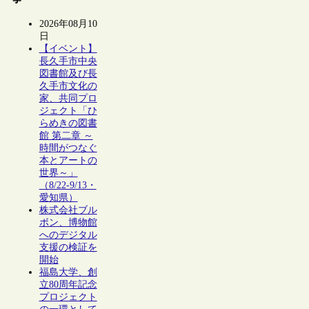
2026年08月10
日
【イベント】
長久手市中央
図書館及び長
久手市文化の
家、共同プロ
ジェクト「ひ
らめきの図書
館 第二章 ～
時間がつなぐ
本とアートの
世界～」
（8/22-9/13・
愛知県）
株式会社ブル
ボン、博物館
へのデジタル
支援の検証を
開始
福島大学、創
立80周年記念
プロジェクト