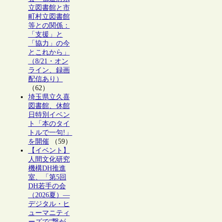
立図書館と市
町村立図書館
等との関係：
「支援」と
「協力」の今
とこれから」
（8/21・オン
ライン、録画
配信あり）
（62）
埼玉県立久喜
図書館、休館
日特別イベン
ト「本のタイ
トルで一句!」
を開催
（59）
【イベント】
人間文化研究
機構DH推進
室、「第5回
DH若手の会
（2026夏）―
デジタル・ヒ
ューマニティ
ーズで“繋が