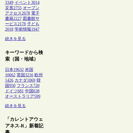
3349
イベント
3014
災害
2755
オープン
アクセス
2678
電子
書籍
2227
図書館サ
ービス
2178
子ども
2018
学術情報
1947
続きを見る
キーワードから検
索（国・地域）
日本
19632
米国
10662
英国
3216
欧州
1426
カナダ
1069
韓
国
950
フランス
720
ドイツ
681
中国
638
オーストラリア
599
続きを見る
「カレントアウェ
アネス-R」新着記
事