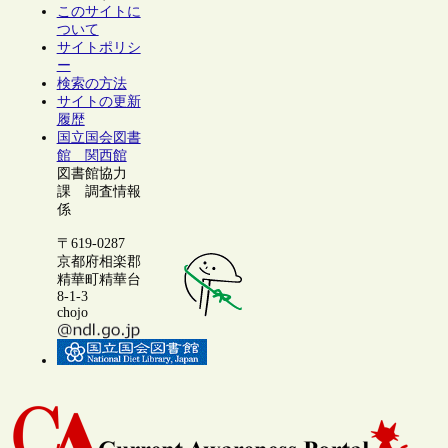
このサイトに
ついて
サイトポリシ
ー
検索の方法
サイトの更新
履歴
国立国会図書
館 関西館
図書館協力
課 調査情報
係
〒619-0287
京都府相楽郡
精華町精華台
8-1-3
chojo