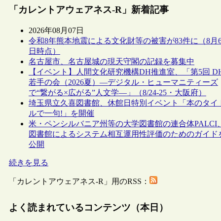
「カレントアウェアネス-R」新着記事
2026年08月07日
令和8年熊本地震による文化財等の被害が83件に（8月
日時点）
名古屋市、名古屋城の現天守閣の記録を募集中
【イベント】人間文化研究機構DH推進室、「第5回 D
若手の会（2026夏）―デジタル・ヒューマニティーズ
で“繋がる×広がる”人文学―」（8/24-25・大阪府）
埼玉県立久喜図書館、休館日特別イベント「本のタイ
ルで一句!」を開催
米・ペンシルバニア州等の大学図書館の連合体PALCI
図書館によるシステム相互運用性評価のためのガイド
公開
続きを見る
「カレントアウェアネス-R」用のRSS：
よく読まれているコンテンツ（本日）