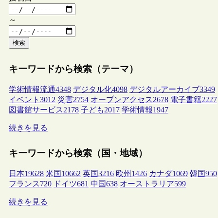
～
検索
キーワードから検索（テーマ）
学術情報流通
4348
デジタル化
4098
デジタルアーカイブ
3349
イベント
3012
災害
2754
オープンアクセス
2678
電子書籍
2227
図書館サービス
2178
子ども
2017
学術情報
1947
続きを見る
キーワードから検索（国・地域）
日本
19628
米国
10662
英国
3216
欧州
1426
カナダ
1069
韓国
950
フランス
720
ドイツ
681
中国
638
オーストラリア
599
続きを見る