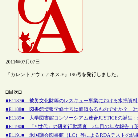
2011年07月07日
『カレントアウェアネス-E』196号を発行しました。
□目次□
■E1187■ 被災文化財等のレスキュー事業における水損資
■E1188■ 図書館情報学修士号は価値あるものですか？ 
■E1189■ 大学図書館コンソーシアム連合JUSTICEの誕
■E1190■ 「Y世代」の研究行動調査 2年目の年次報告（
■E1191■ 米国議会図書館（LC）等によるRDAテストの