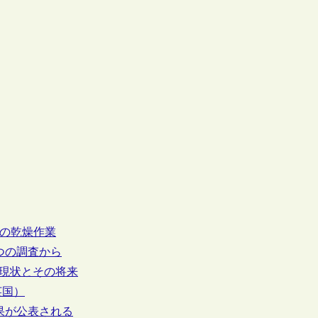
料の乾燥作業
2つの調査から
生：現状とその将来
英国）
結果が公表される