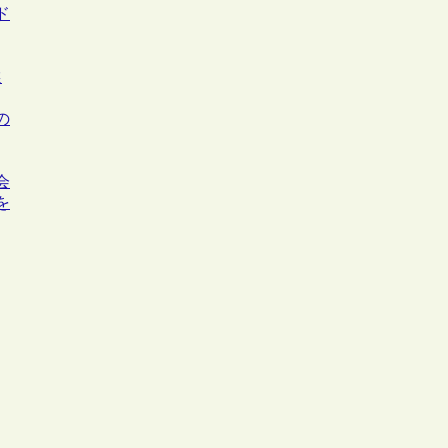
ド
選
の
会
を