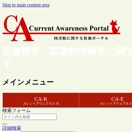
Skip to main content area
図書館界、図書館情報学に関
す。
メインメニュー
CA-R
CA-E
カレントアウェアネス-R
カレントアウェアネス
検索フォーム
詳細検索