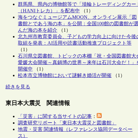
群馬県、県内の博物館等で「埴輪トレーディングカー
（HANIトレカ）」を配布中
（1）
海をつなぐミュージアムMOON、オンライン展示「図
書館とであう海の本」を公開：全国100館の図書館が
んだ海の本を紹介
（1）
北九州市教育委員会、子どもの学力向上に向けた今後
取組を発表：AI活用や読書活動推進プロジェクト等
（1）
石川県立図書館、トピックの本棚「祝・全国図書館大
愛媛大会開催～真鍋博の世界～来年は石川大会だ！」
開催中
（1）
松本市立博物館において謎解き婚活が開催
（1）
続きを見る
東日本大震災 関連情報
「災害」に関する当サイトの記事
：
調査研究リポート「東日本大震災と図書館」
地震・災害 関連情報（レファレンス協同データベー
ス）