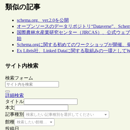
類似の記事
schema.org、ver.2.0を公開
オープンソースのデータリポジトリ“Dataverse”、Schem
国際農林水産業研究センター（JIRCAS）、公式ウェブ
始
Schema.orgに関する初めてのワークショップが開催
Ex Libris社、Linked Dataに関する取組みの一環としてW3C S
サイト内検索
検索フォーム
詳細検索
タイトル
本文
記事種別
検索したい記事種別を選択してください
館種
検索したい館種を選択してください
投稿日