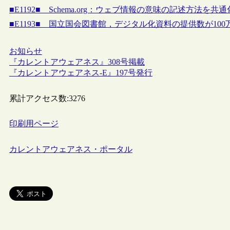
■E1192■ Schema.org：ウェブ情報の意味の記述方法を共
■E1193■ 国立国会図書館，デジタル化資料の提供数が10
お知らせ
『カレントアウェアネス』308号掲載
『カレントアウェアネス-E』197号発行
累計アクセス数:
3276
印刷用ページ
カレントアウェアネス・ポータル