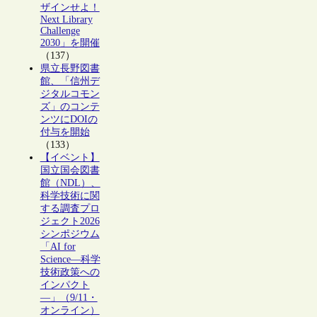
ザインせよ！
Next Library
Challenge
2030」を開催
（137）
県立長野図書
館、「信州デ
ジタルコモン
ズ」のコンテ
ンツにDOIの
付与を開始
（133）
【イベント】
国立国会図書
館（NDL）、
科学技術に関
する調査プロ
ジェクト2026
シンポジウム
「AI for
Science―科学
技術政策への
インパクト
―」（9/11・
オンライン）