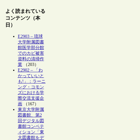
よく読まれている
コンテンツ（本
日）
E2903 – 琉球
大学附属図書
館医学部分館
でのカビ被害
資料の清掃作
業
（203）
E2902 – 「わ
かっていいと
も!」：ラーニ
ング・コモン
ズにおける学
際交流支援企
画
（167）
東京大学附属
図書館、第2
回デジタル図
書館コンペテ
ィション「東
大図書館をデ