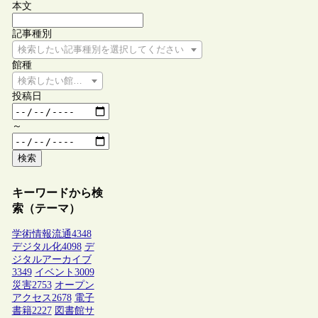
本文
記事種別
検索したい記事種別を選択してください
館種
検索したい館種を選択してください
投稿日
～
検索
キーワードから検
索（テーマ）
学術情報流通
4348
デジタル化
4098
デ
ジタルアーカイブ
3349
イベント
3009
災害
2753
オープン
アクセス
2678
電子
書籍
2227
図書館サ