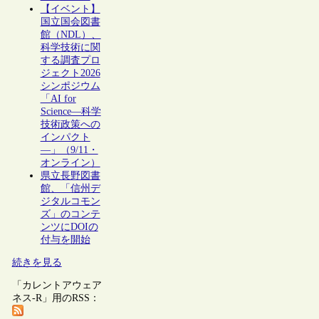
【イベント】
国立国会図書
館（NDL）、
科学技術に関
する調査プロ
ジェクト2026
シンポジウム
「AI for
Science―科学
技術政策への
インパクト
―」（9/11・
オンライン）
県立長野図書
館、「信州デ
ジタルコモン
ズ」のコンテ
ンツにDOIの
付与を開始
続きを見る
「カレントアウェア
ネス-R」用のRSS：