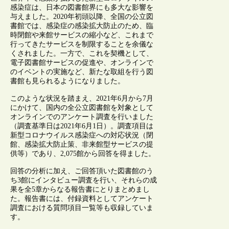
感染症は、日本の図書館界にも多大な影響を
与えました。2020年初頭以降、全国の公立図
書館では、感染症の感染拡大防止のため、臨
時閉館や来館サービスの縮小など、これまで
行ってきたサービスを制限することを余儀な
くされました。一方で、これを契機として、
電子図書館サービスの促進や、オンラインで
のイベントの実施など、新たな取組を行う図
書館も見られるようになりました。
このような状況を踏まえ、2021年6月から7月
にかけて、国内の全公立図書館を対象として
オンラインでのアンケート調査を行いました
（調査基準日は2021年6月1日）。調査項目は
新型コロナウイルス感染症への対応状況（閉
館、感染拡大防止策、非来館型サービスの提
供等）であり、2,075館から回答を得ました。
回答の分析に加え、ご回答頂いた図書館のう
ち3館にインタビュー調査を行い、それらの成
果を全5章からなる報告書にとりまとめまし
た。報告書には、付録資料としてアンケート
調査における質問項目一覧等も収録していま
す。