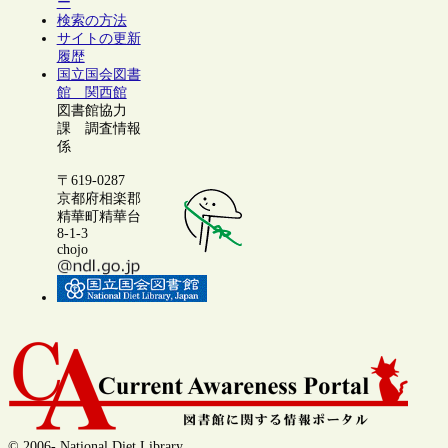
ー
検索の方法
サイトの更新
履歴
国立国会図書
館 関西館
図書館協力
課 調査情報
係
〒619-0287
京都府相楽郡
精華町精華台
8-1-3
chojo
© 2006- National Diet Library