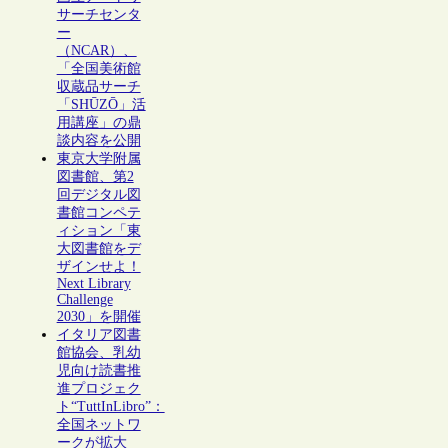
サーチセンタ
ー
（NCAR）、
「全国美術館
収蔵品サーチ
「SHŪZŌ」活
用講座」の鼎
談内容を公開
東京大学附属
図書館、第2
回デジタル図
書館コンペテ
ィション「東
大図書館をデ
ザインせよ！
Next Library
Challenge
2030」を開催
イタリア図書
館協会、乳幼
児向け読書推
進プロジェク
ト“TuttInLibro”：
全国ネットワ
ークが拡大