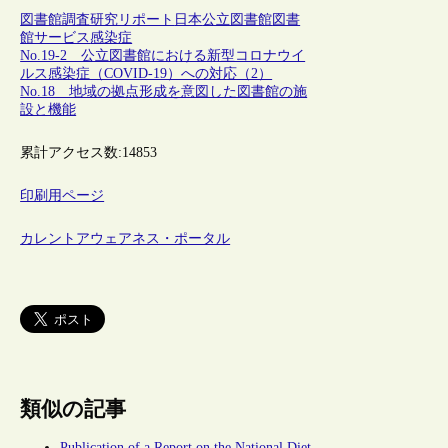
図書館調査研究リポート
日本
公立図書館
図書
館サービス
感染症
No.19-2 公立図書館における新型コロナウイ
ルス感染症（COVID-19）への対応（2）
No.18 地域の拠点形成を意図した図書館の施
設と機能
累計アクセス数:
14853
印刷用ページ
カレントアウェアネス・ポータル
類似の記事
Publication of a Report on the National Diet