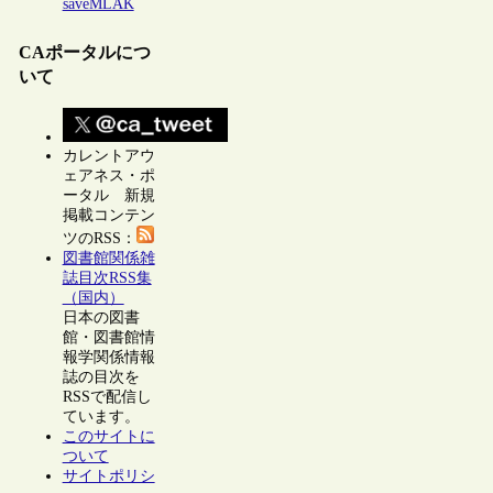
saveMLAK
CAポータルにつ
いて
カレントアウ
ェアネス・ポ
ータル 新規
掲載コンテン
ツのRSS：
図書館関係雑
誌目次RSS集
（国内）
日本の図書
館・図書館情
報学関係情報
誌の目次を
RSSで配信し
ています。
このサイトに
ついて
サイトポリシ