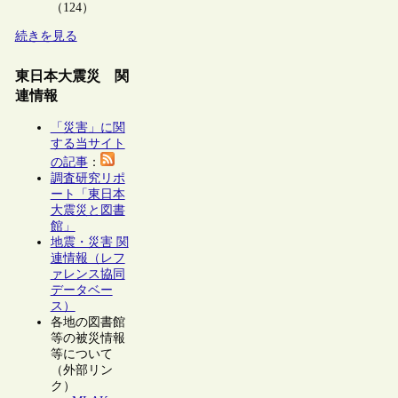
（124）
続きを見る
東日本大震災 関
連情報
「災害」に関
する当サイト
の記事
：
調査研究リポ
ート「東日本
大震災と図書
館」
地震・災害 関
連情報（レフ
ァレンス協同
データベー
ス）
各地の図書館
等の被災情報
等について
（外部リン
ク）