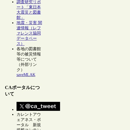
調査研究リポ
ート「東日本
大震災と図書
館」
地震・災害 関
連情報（レフ
ァレンス協同
データベー
ス）
各地の図書館
等の被災情報
等について
（外部リン
ク）
saveMLAK
CAポータルにつ
いて
カレントアウ
ェアネス・ポ
ータル 新規