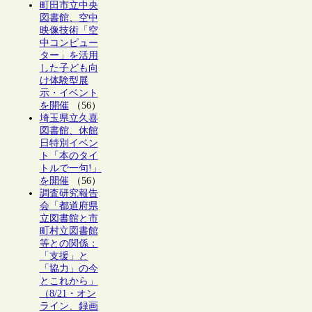
町田市立中央
図書館、空中
映像技術「空
中コンピュー
ター」を活用
した子ども向
け体験型展
示・イベント
を開催
（56）
埼玉県立久喜
図書館、休館
日特別イベン
ト「本のタイ
トルで一句!」
を開催
（56）
調査研究報告
会「都道府県
立図書館と市
町村立図書館
等との関係：
「支援」と
「協力」の今
とこれから」
（8/21・オン
ライン、録画