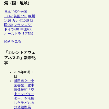
索（国・地域）
日本
19629
米国
10662
英国
3216
欧州
1426
カナダ
1069
韓
国
950
フランス
720
ドイツ
681
中国
638
オーストラリア
599
続きを見る
「カレントアウェ
アネス-R」新着記
事
2026年08月10
日
町田市立中央
図書館、空中
映像技術「空
中コンピュー
ター」を活用
した子ども向
け体験型展