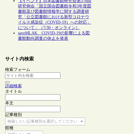
【イベント】日本図書館研究会第378回
研究例会「国立国会図書館令和3年度図
書館及び図書館情報学に関する調査研
究「公立図書館における新型コロナウ
イルス感染症（COVID-19）への対応」
について」（7/30・オンライン）
saveMLAK、COVID-19の影響による図
書館動向調査の休止を発表
サイト内検索
検索フォーム
詳細検索
タイトル
本文
記事種別
検索したい記事種別を選択してください
館種