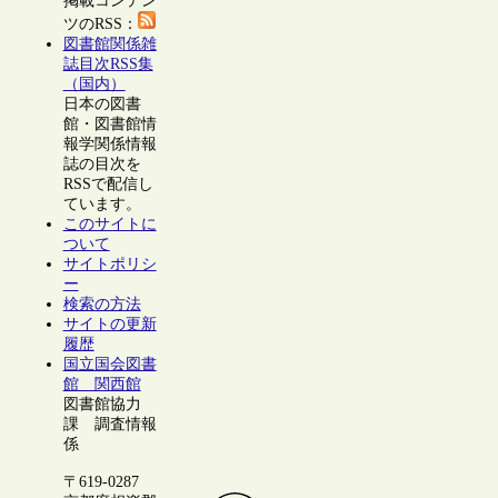
掲載コンテン
ツのRSS：
図書館関係雑
誌目次RSS集
（国内）
日本の図書
館・図書館情
報学関係情報
誌の目次を
RSSで配信し
ています。
このサイトに
ついて
サイトポリシ
ー
検索の方法
サイトの更新
履歴
国立国会図書
館 関西館
図書館協力
課 調査情報
係
〒619-0287