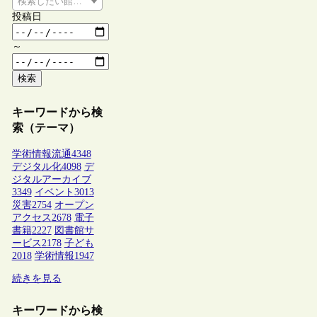
検索したい館種を選択してください
投稿日
～
検索
キーワードから検
索（テーマ）
学術情報流通
4348
デジタル化
4098
デ
ジタルアーカイブ
3349
イベント
3013
災害
2754
オープン
アクセス
2678
電子
書籍
2227
図書館サ
ービス
2178
子ども
2018
学術情報
1947
続きを見る
キーワードから検