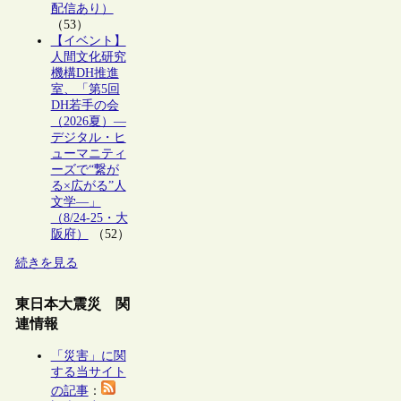
配信あり）
（53）
【イベント】
人間文化研究
機構DH推進
室、「第5回
DH若手の会
（2026夏）―
デジタル・ヒ
ューマニティ
ーズで“繋が
る×広がる”人
文学―」
（8/24-25・大
阪府）
（52）
続きを見る
東日本大震災 関
連情報
「災害」に関
する当サイト
の記事
：