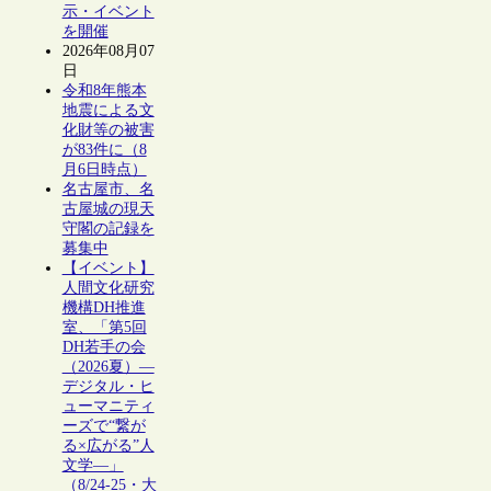
示・イベント
を開催
2026年08月07
日
令和8年熊本
地震による文
化財等の被害
が83件に（8
月6日時点）
名古屋市、名
古屋城の現天
守閣の記録を
募集中
【イベント】
人間文化研究
機構DH推進
室、「第5回
DH若手の会
（2026夏）―
デジタル・ヒ
ューマニティ
ーズで“繋が
る×広がる”人
文学―」
（8/24-25・大