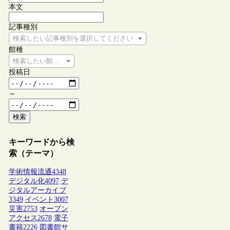
本文
記事種別
検索したい記事種別を選択してください
館種
検索したい館種を選択してください
投稿日
～
検索
キーワードから検
索（テーマ）
学術情報流通
4348
デジタル化
4097
デ
ジタルアーカイブ
3349
イベント
3007
災害
2753
オープン
アクセス
2678
電子
書籍
2226
図書館サ