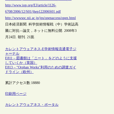
http://www.iop.org/EJ/article/1126-
6708/2006/12/S01/jhep122006S01.pdf
http://wwwsoc.nii.ac.jp/jps/openaccess/open.html
日本経済新聞. 科学技術情報戦（中）学術誌高
騰に対抗―論文，ネットに無料公開. 2008年3
月24日. 朝刊. 21面.
カレントアウェアネス-E
学術情報流通
電子ジ
ャーナル
E811 – 図書館は「ニート」をどのように支援
していくか（英国）
E813 – “Orphan Works”利用のための調査ガイ
ドライン（欧州）
累計アクセス数:
18880
印刷用ページ
カレントアウェアネス・ポータル