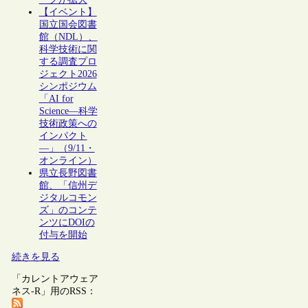
【イベント】
国立国会図書
館（NDL）、
科学技術に関
する調査プロ
ジェクト2026
シンポジウム
「AI for
Science―科学
技術政策への
インパクト
―」（9/11・
オンライン）
県立長野図書
館、「信州デ
ジタルコモン
ズ」のコンテ
ンツにDOIの
付与を開始
続きを見る
「カレントアウェア
ネス-R」用のRSS：