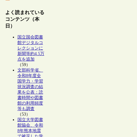
よく読まれている
コンテンツ（本
日）
国立国会図書
館デジタルコ
レクションに
新聞等約4.5万
点を追加
（59）
文部科学省、
令和8年度全
国学力・学習
状況調査の結
果を公表：読
書時間や図書
館の利用頻度
等も調査
（53）
国立大学図書
館協会、令和
8年熊本地震
で被災した学