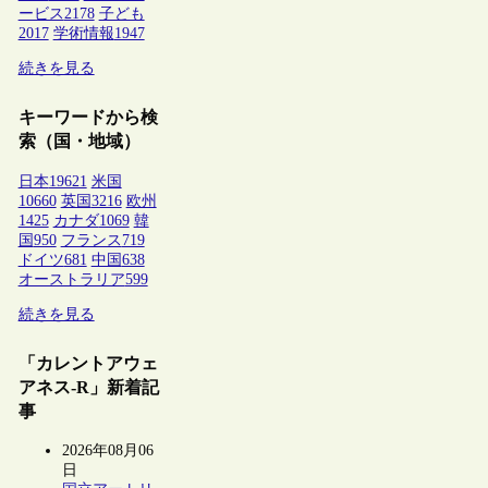
ービス
2178
子ども
2017
学術情報
1947
続きを見る
キーワードから検
索（国・地域）
日本
19621
米国
10660
英国
3216
欧州
1425
カナダ
1069
韓
国
950
フランス
719
ドイツ
681
中国
638
オーストラリア
599
続きを見る
「カレントアウェ
アネス-R」新着記
事
2026年08月06
日