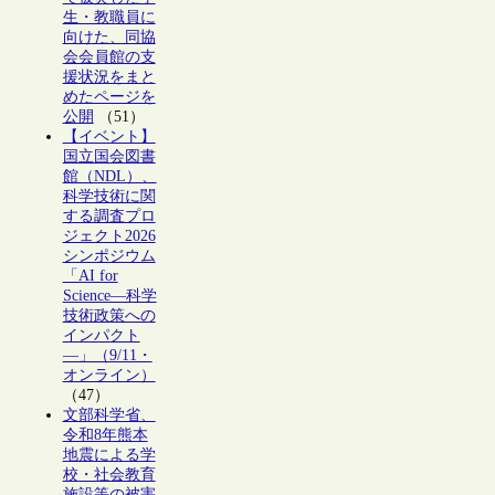
生・教職員に
向けた、同協
会会員館の支
援状況をまと
めたページを
公開
（51）
【イベント】
国立国会図書
館（NDL）、
科学技術に関
する調査プロ
ジェクト2026
シンポジウム
「AI for
Science―科学
技術政策への
インパクト
―」（9/11・
オンライン）
（47）
文部科学省、
令和8年熊本
地震による学
校・社会教育
施設等の被害