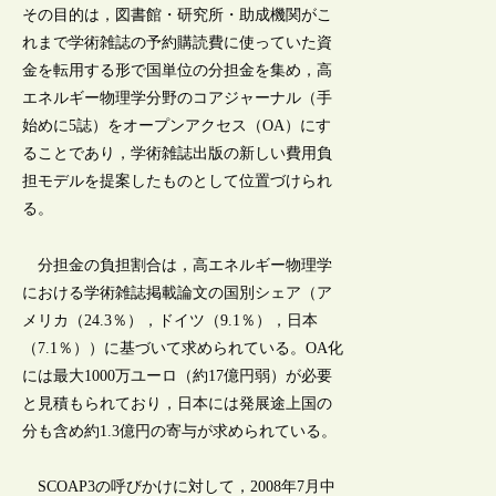
その目的は，図書館・研究所・助成機関がこ
れまで学術雑誌の予約購読費に使っていた資
金を転用する形で国単位の分担金を集め，高
エネルギー物理学分野のコアジャーナル（手
始めに5誌）をオープンアクセス（OA）にす
ることであり，学術雑誌出版の新しい費用負
担モデルを提案したものとして位置づけられ
る。
分担金の負担割合は，高エネルギー物理学
における学術雑誌掲載論文の国別シェア（ア
メリカ（24.3％），ドイツ（9.1％），日本
（7.1％））に基づいて求められている。OA化
には最大1000万ユーロ（約17億円弱）が必要
と見積もられており，日本には発展途上国の
分も含め約1.3億円の寄与が求められている。
SCOAP3の呼びかけに対して，2008年7月中