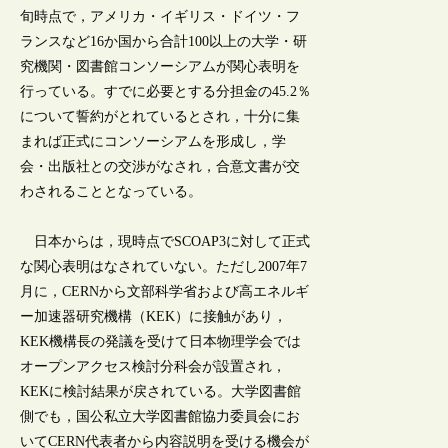
旬時点で，アメリカ・イギリス・ドイツ・フ
ランスなど16か国から合計100以上の大学・研
究機関・図書館コンソーシアムが関心表明を
行っている。すでに必要とする分担金の45.2％
について誓約がとれているとされ，十分に集
まれば正式にコンソーシアムを形成し，学
会・出版社との交渉がなされ，合意文書が交
わされることとなっている。
日本からは，現時点でSCOAP3に対して正式
な関心表明はなされていない。ただし2007年7
月に，CERNから文部科学省および高エネルギ
ー加速器研究機構（KEK）に接触があり，
KEK機構長の発議を受けて日本物理学会では
オープンアクセス検討分科会が設置され，
KEKに検討結果が戻されている。大学図書館
側でも，国公私立大学図書館協力委員会にお
いてCERN代表者から内容説明を受ける機会が