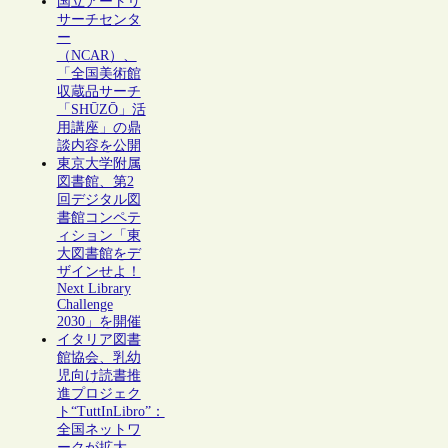
国立アートリ
サーチセンタ
ー
（NCAR）、
「全国美術館
収蔵品サーチ
「SHŪZŌ」活
用講座」の鼎
談内容を公開
東京大学附属
図書館、第2
回デジタル図
書館コンペテ
ィション「東
大図書館をデ
ザインせよ！
Next Library
Challenge
2030」を開催
イタリア図書
館協会、乳幼
児向け読書推
進プロジェク
ト“TuttInLibro”：
全国ネットワ
ークが拡大