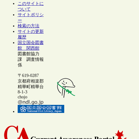
このサイトに
ついて
サイトポリシ
ー
検索の方法
サイトの更新
履歴
国立国会図書
館 関西館
図書館協力
課 調査情報
係
〒619-0287
京都府相楽郡
精華町精華台
8-1-3
chojo