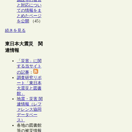
と対応につい
ての情報をま
とめたページ
を公開
（45）
続きを見る
東日本大震災 関
連情報
「災害」に関
する当サイト
の記事
：
調査研究リポ
ート「東日本
大震災と図書
館」
地震・災害 関
連情報（レフ
ァレンス協同
データベー
ス）
各地の図書館
等の被災情報