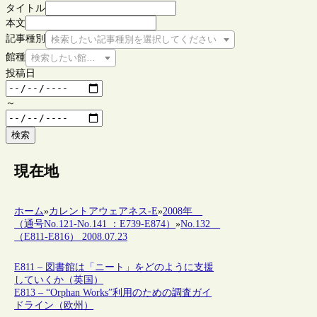
タイトル
本文
記事種別
検索したい記事種別を選択してください
館種
検索したい館種を選択してください
投稿日
～
検索
現在地
ホーム
»
カレントアウェアネス-E
»
2008年
（通号No.121-No.141 ：E739-E874）
»
No.132
（E811-E816） 2008.07.23
E811 – 図書館は「ニート」をどのように支援
していくか（英国）
E813 – “Orphan Works”利用のための調査ガイ
ドライン（欧州）