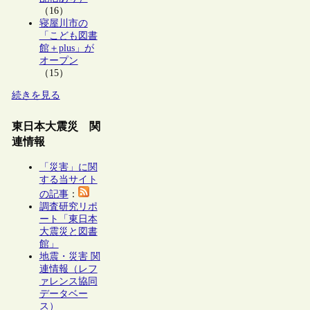
（16）
寝屋川市の
「こども図書
館＋plus」が
オープン
（15）
続きを見る
東日本大震災 関
連情報
「災害」に関
する当サイト
の記事
：
調査研究リポ
ート「東日本
大震災と図書
館」
地震・災害 関
連情報（レフ
ァレンス協同
データベー
ス）