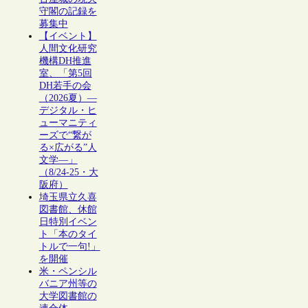
守閣の記録を
募集中
【イベント】
人間文化研究
機構DH推進
室、「第5回
DH若手の会
（2026夏）―
デジタル・ヒ
ューマニティ
ーズで“繋が
る×広がる”人
文学―」
（8/24-25・大
阪府）
埼玉県立久喜
図書館、休館
日特別イベン
ト「本のタイ
トルで一句!」
を開催
米・ペンシル
バニア州等の
大学図書館の