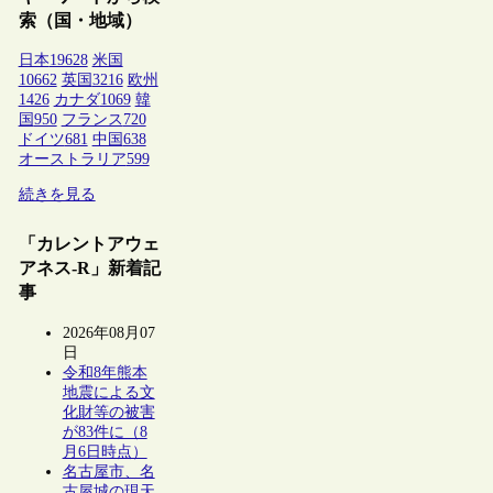
索（国・地域）
日本
19628
米国
10662
英国
3216
欧州
1426
カナダ
1069
韓
国
950
フランス
720
ドイツ
681
中国
638
オーストラリア
599
続きを見る
「カレントアウェ
アネス-R」新着記
事
2026年08月07
日
令和8年熊本
地震による文
化財等の被害
が83件に（8
月6日時点）
名古屋市、名
古屋城の現天