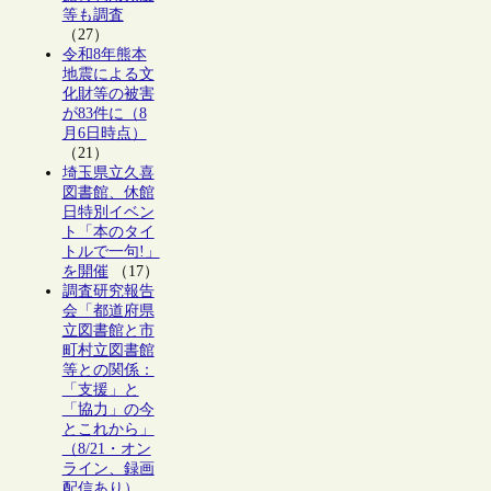
等も調査
（27）
令和8年熊本
地震による文
化財等の被害
が83件に（8
月6日時点）
（21）
埼玉県立久喜
図書館、休館
日特別イベン
ト「本のタイ
トルで一句!」
を開催
（17）
調査研究報告
会「都道府県
立図書館と市
町村立図書館
等との関係：
「支援」と
「協力」の今
とこれから」
（8/21・オン
ライン、録画
配信あり）