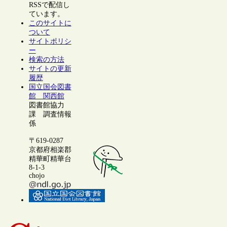
RSSで配信し
ています。
このサイトに
ついて
サイトポリシ
ー
検索の方法
サイトの更新
履歴
国立国会図書
館 関西館
図書館協力
課 調査情報
係
〒619-0287
京都府相楽郡
精華町精華台
8-1-3
chojo