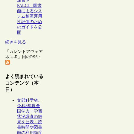
連合体
PALCI、図書
館によるシス
テム相互運用
性評価のため
のガイドを公
開
続きを見る
「カレントアウェア
ネス-R」用のRSS：
よく読まれている
コンテンツ（本
日）
文部科学省、
令和8年度全
国学力・学習
状況調査の結
果を公表：読
書時間や図書
館の利用頻度