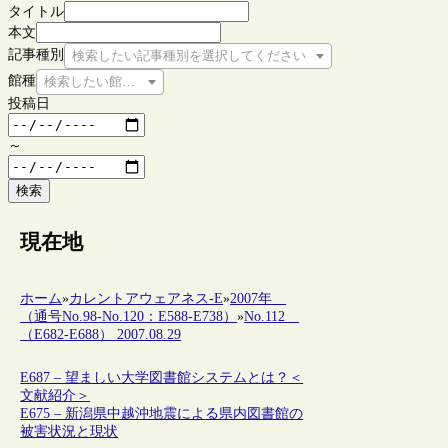
タイトル
本文
記事種別
検索したい記事種別を選択してください
館種
検索したい館種を選択してください
投稿日
～
検索
現在地
ホーム
»
カレントアウェアネス-E
»
2007年
（通号No.98-No.120：E588-E738）
»
No.112
（E682-E688） 2007.08.29
E687 – 望ましい大学図書館システムとは？＜
文献紹介＞
E675 – 新潟県中越沖地震による県内図書館の
被害状況と現状