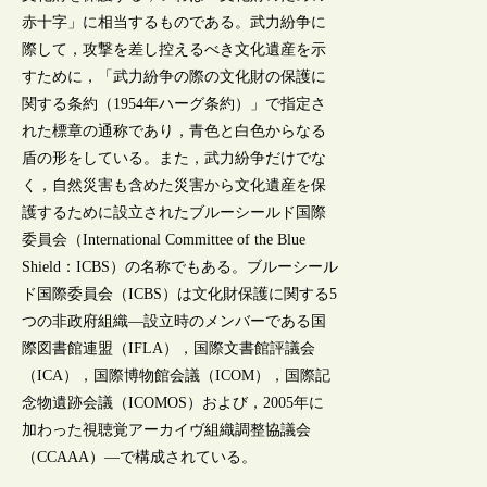
赤十字」に相当するものである。武力紛争に
際して，攻撃を差し控えるべき文化遺産を示
すために，「武力紛争の際の文化財の保護に
関する条約（1954年ハーグ条約）」で指定さ
れた標章の通称であり，青色と白色からなる
盾の形をしている。また，武力紛争だけでな
く，自然災害も含めた災害から文化遺産を保
護するために設立されたブルーシールド国際
委員会（International Committee of the Blue
Shield：ICBS）の名称でもある。ブルーシール
ド国際委員会（ICBS）は文化財保護に関する5
つの非政府組織―設立時のメンバーである国
際図書館連盟（IFLA），国際文書館評議会
（ICA），国際博物館会議（ICOM），国際記
念物遺跡会議（ICOMOS）および，2005年に
加わった視聴覚アーカイヴ組織調整協議会
（CCAAA）―で構成されている。