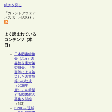
続きを見る
「カレントアウェア
ネス-R」用のRSS：
よく読まれている
コンテンツ（本
日）
日本図書館協
会（JLA）図
書館災害対策
委員会、「災
害等により被
災した図書館
等への助成
（2026年
度）」を希望
する図書館の
募集を開始
（593）
E2903 – 琉球