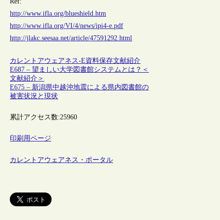
Ref:
http://www.ifla.org/blueshield.htm
http://www.ifla.org/VI/4/news/ipi4-e.pdf
http://jlakc.seesaa.net/article/47591292.html
カレントアウェアネス-E
資料保存
文献紹介
E687 – 望ましい大学図書館システムとは？＜
文献紹介＞
E675 – 新潟県中越沖地震による県内図書館の
被害状況と現状
累計アクセス数:
25960
印刷用ページ
カレントアウェアネス・ポータル