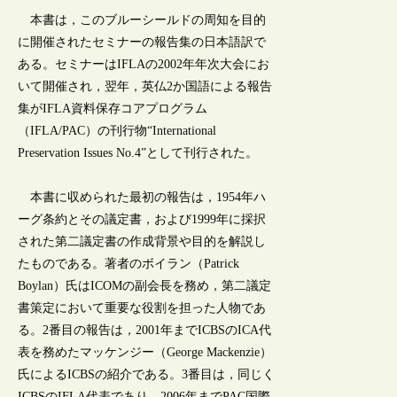
本書は，このブルーシールドの周知を目的
に開催されたセミナーの報告集の日本語訳で
ある。セミナーはIFLAの2002年年次大会にお
いて開催され，翌年，英仏2か国語による報告
集がIFLA資料保存コアプログラム
（IFLA/PAC）の刊行物“International
Preservation Issues No.4”として刊行された。
本書に収められた最初の報告は，1954年ハ
ーグ条約とその議定書，および1999年に採択
された第二議定書の作成背景や目的を解説し
たものである。著者のボイラン（Patrick
Boylan）氏はICOMの副会長を務め，第二議定
書策定において重要な役割を担った人物であ
る。2番目の報告は，2001年までICBSのICA代
表を務めたマッケンジー（George Mackenzie）
氏によるICBSの紹介である。3番目は，同じく
ICBSのIFLA代表であり，2006年までPAC国際