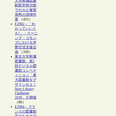
大学附属図書
館医学部分館
でのカビ被害
資料の清掃作
業
（455）
E2902 – 「わ
かっていいと
も!」：ラーニ
ング・コモン
ズにおける学
際交流支援企
画
（100）
東京大学附属
図書館、第2
回デジタル図
書館コンペテ
ィション「東
大図書館をデ
ザインせよ！
Next Library
Challenge
2030」を開催
（88）
E2904 – フラ
ンスの図書館