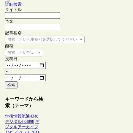
詳細検索
タイトル
本文
記事種別
検索したい記事種別を選択してください
館種
検索したい館種を選択してください
投稿日
～
検索
キーワードから検
索（テーマ）
学術情報流通
4348
デジタル化
4098
デ
ジタルアーカイブ
3349
イベント
3011