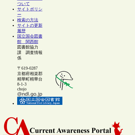
ついて
サイトポリシ
ー
検索の方法
サイトの更新
履歴
国立国会図書
館 関西館
図書館協力
課 調査情報
係
〒619-0287
京都府相楽郡
精華町精華台
8-1-3
chojo