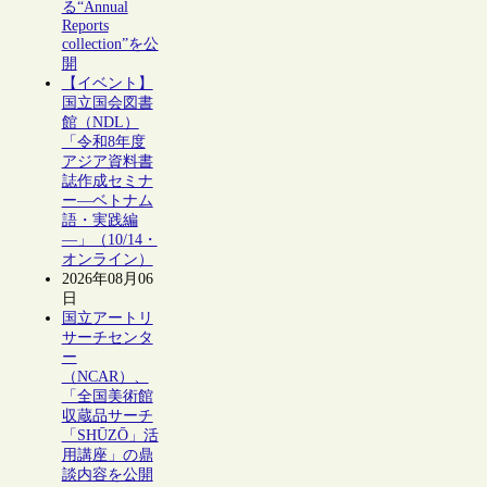
る“Annual
Reports
collection”を公
開
【イベント】
国立国会図書
館（NDL）
「令和8年度
アジア資料書
誌作成セミナ
ー―ベトナム
語・実践編
―」（10/14・
オンライン）
2026年08月06
日
国立アートリ
サーチセンタ
ー
（NCAR）、
「全国美術館
収蔵品サーチ
「SHŪZŌ」活
用講座」の鼎
談内容を公開