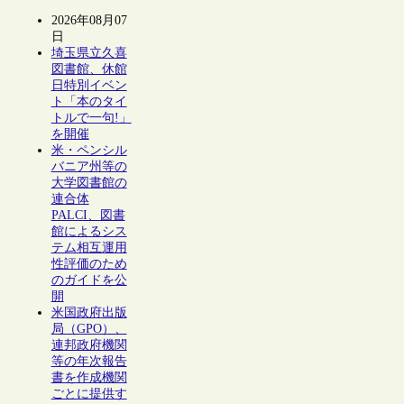
2026年08月07
日
埼玉県立久喜
図書館、休館
日特別イベン
ト「本のタイ
トルで一句!」
を開催
米・ペンシル
バニア州等の
大学図書館の
連合体
PALCI、図書
館によるシス
テム相互運用
性評価のため
のガイドを公
開
米国政府出版
局（GPO）、
連邦政府機関
等の年次報告
書を作成機関
ごとに提供す