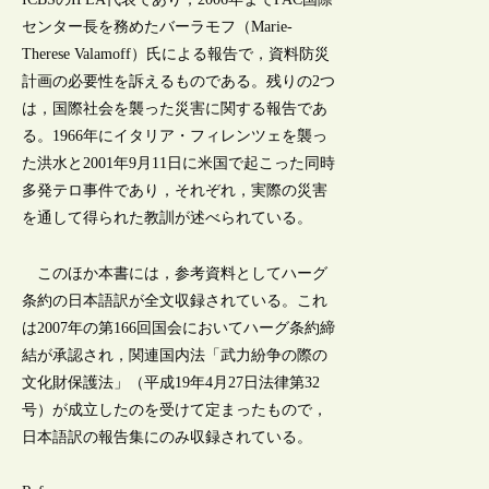
センター長を務めたバーラモフ（Marie-
Therese Valamoff）氏による報告で，資料防災
計画の必要性を訴えるものである。残りの2つ
は，国際社会を襲った災害に関する報告であ
る。1966年にイタリア・フィレンツェを襲っ
た洪水と2001年9月11日に米国で起こった同時
多発テロ事件であり，それぞれ，実際の災害
を通して得られた教訓が述べられている。
このほか本書には，参考資料としてハーグ
条約の日本語訳が全文収録されている。これ
は2007年の第166回国会においてハーグ条約締
結が承認され，関連国内法「武力紛争の際の
文化財保護法」（平成19年4月27日法律第32
号）が成立したのを受けて定まったもので，
日本語訳の報告集にのみ収録されている。