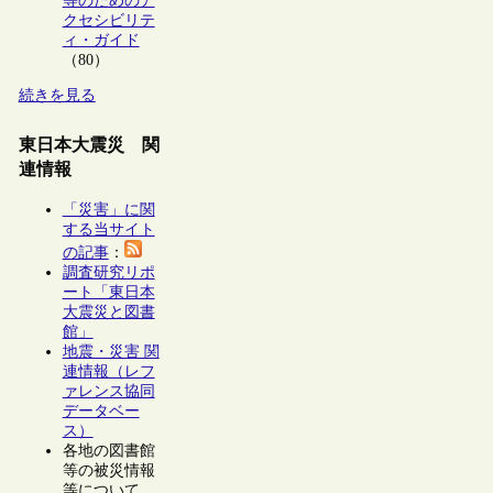
等のためのア
クセシビリテ
ィ・ガイド
（80）
続きを見る
東日本大震災 関
連情報
「災害」に関
する当サイト
の記事
：
調査研究リポ
ート「東日本
大震災と図書
館」
地震・災害 関
連情報（レフ
ァレンス協同
データベー
ス）
各地の図書館
等の被災情報
等について