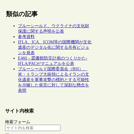
類似の記事
ブルーシールド、ウクライナの文化財
保護に関する声明を公表
参考資料
IFLA、ICA、ICOM等の国際機関が文化
遺産のデジタル化に関する共有ビジョ
ンを発表
E460 – 図書館防災計画のつくりかた-
IFLA/PACがマニュアルを公表
ブルーシールド国際委員会（BSI）、
米・トランプ大統領によるイランの文
化遺産を軍事攻撃の標的とする可能性
を示唆した発言に対して深刻な懸念を
表明
サイト内検索
検索フォーム